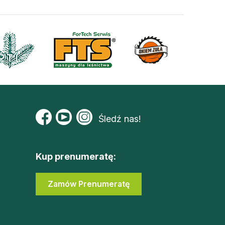
Śledź nas!
Kup prenumeratę:
Zamów Prenumeratę
Zaloguj