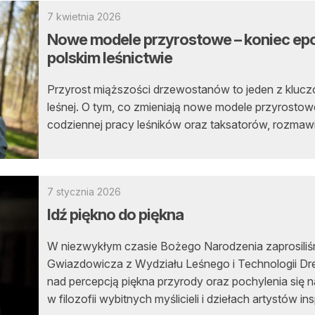
7 kwietnia 2026
Nowe modele przyrostowe – koniec epok
polskim leśnictwie
Przyrost miąższości drzewostanów to jeden z klu
leśnej. O tym, co zmieniają nowe modele przyrostowe
codziennej pracy leśników oraz taksatorów, rozmaw
7 stycznia 2026
Idź piękno do piękna
W niezwykłym czasie Bożego Narodzenia zaprosiliśm
Gwiazdowicza z Wydziału Leśnego i Technologii 
nad percepcją piękna przyrody oraz pochylenia się n
w filozofii wybitnych myślicieli i dziełach artystów i