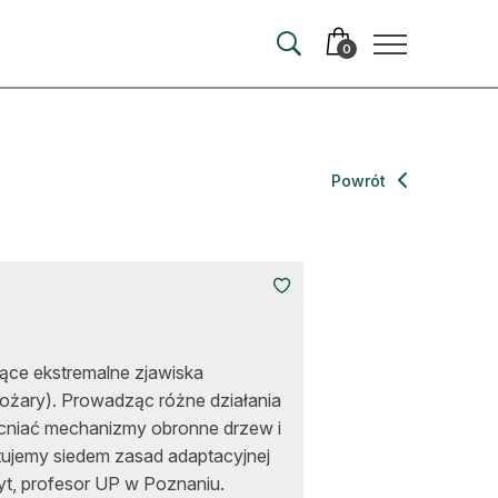
0
merata
Powrót
ma
 autorem
wum
jące ekstremalne zjawiska
t
 pożary). Prowadząc różne działania
acniać mechanizmy obronne drzew i
ujemy siedem zasad adaptacyjnej
yt, profesor UP w Poznaniu.