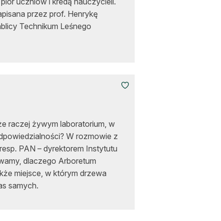
 piór uczniów i kredą nauczycieli.
apisana przez prof. Henrykę
tablicy Technikum Leśnego
e raczej żywym laboratorium, w
j odpowiedzialności? W rozmowie z
koresp. PAN – dyrektorem Instytutu
rywamy, dlaczego Arboretum
także miejsce, w którym drzewa
nas samych.