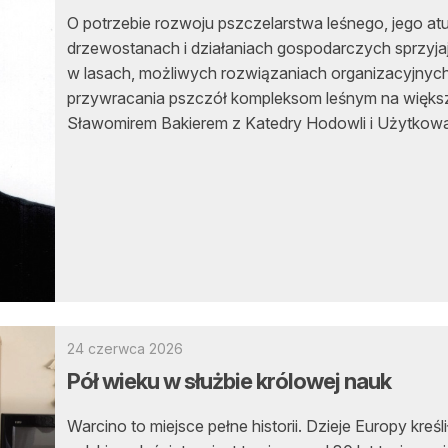
O potrzebie rozwoju pszczelarstwa leśnego, jego atut
drzewostanach i działaniach gospodarczych sprzyj
w lasach, możliwych rozwiązaniach organizacyjnych 
przywracania pszczół kompleksom leśnym na większ
Sławomirem Bakierem z Katedry Hodowli i Użytkowani
24 czerwca 2026
Pół wieku w służbie królowej nauk
Warcino to miejsce pełne historii. Dzieje Europy kreśl