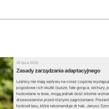
ktualności
O nas
rtykuły
Prenu
trefa eksperta
Rekla
uto do lasu
Zostań
28 lipca 2026
Zasady zarządzania adaptacyjnego
la drwala
Archi
Leśnicy nie mają wpływu na coraz częściej występu
eśnik na zakupach
Kontak
pogodowe i ich skutki (susze, fale gorąca, wichury,
 zagranicy
hodowlane w lesie, mogą jednak dość istotnie wzm
drzewostanów przed różnymi zagrożeniami. Prezent
dukacja
hodowli lasu, które rekomenduje dr hab. Janusz Szm