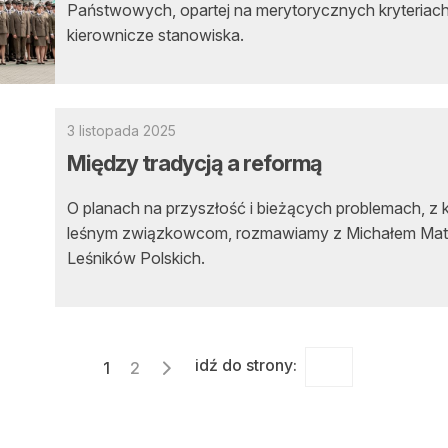
Państwowych, opartej na merytorycznych kryteriac
kierownicze stanowiska.
3 listopada 2025
Między tradycją a reformą
O planach na przyszłość i bieżących problemach, z 
leśnym związkowcom, rozmawiamy z Michałem Mat
Leśników Polskich.
Stronicowanie
idź do strony:
1
2
wpisów