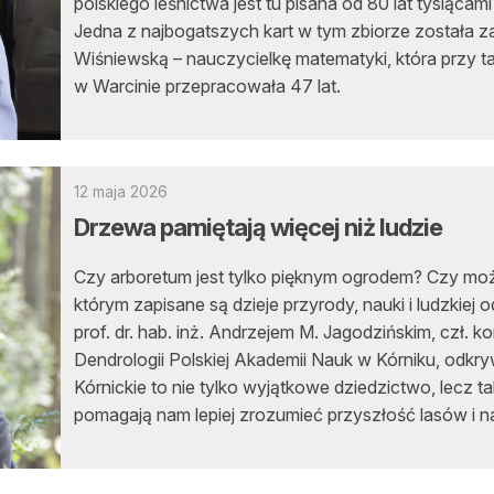
polskiego leśnictwa jest tu pisana od 80 lat tysiącami
Jedna z najbogatszych kart w tym zbiorze została z
Wiśniewską – nauczycielkę matematyki, która przy 
w Warcinie przepracowała 47 lat.
12 maja 2026
Drzewa pamiętają więcej niż ludzie
Czy arboretum jest tylko pięknym ogrodem? Czy moż
którym zapisane są dzieje przyrody, nauki i ludzkie
prof. dr. hab. inż. Andrzejem M. Jagodzińskim, czł. 
Dendrologii Polskiej Akademii Nauk w Kórniku, odk
Kórnickie to nie tylko wyjątkowe dziedzictwo, lecz 
pomagają nam lepiej zrozumieć przyszłość lasów i 