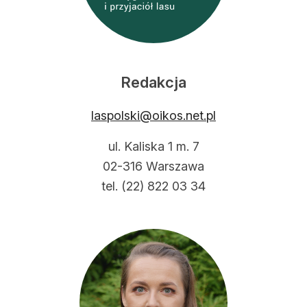
Strefa eksperta
Auto do lasu
Dla drwala
Redakcja
Leśnik na zakupach
laspolski@oikos.net.pl
Z zagranicy
ul. Kaliska 1 m. 7
Edukacja
02-316 Warszawa
tel. (22) 822 03 34
Lasy prywatne
O nas
100 lat „Lasu Polskiego”
Prenumerata