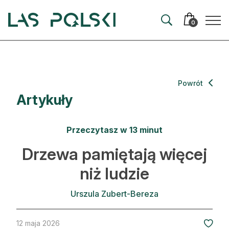
Przejdź
Przejdź
do
do
0
nawigacji
treści
Aktualności
Powrót
Artykuły
Artykuły
Hodowla lasu
Przeczytasz w 13 minut
Ochrona lasu
Drzewa pamiętają więcej
niż ludzie
Nowe technologie
Prawo
Urszula Zubert-Bereza
Kultura i historia
12 maja 2026