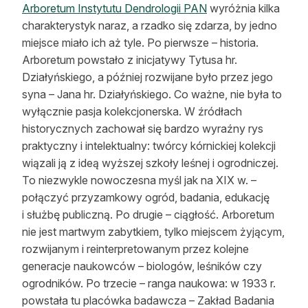
Arboretum Instytutu Dendrologii PAN
wyróżnia kilka
charakterystyk naraz, a rzadko się zdarza, by jedno
miejsce miało ich aż tyle. Po pierwsze – historia.
Arboretum powstało z inicjatywy Tytusa hr.
Działyńskiego, a później rozwijane było przez jego
syna – Jana hr. Działyńskiego. Co ważne, nie była to
wyłącznie pasja kolekcjonerska. W źródłach
historycznych zachował się bardzo wyraźny rys
praktyczny i intelektualny: twórcy kórnickiej kolekcji
wiązali ją z ideą wyższej szkoły leśnej i ogrodniczej.
To niezwykle nowoczesna myśl jak na XIX w. –
połączyć przyzamkowy ogród, badania, edukację
i służbę publiczną. Po drugie – ciągłość. Arboretum
nie jest martwym zabytkiem, tylko miejscem żyjącym,
rozwijanym i reinterpretowanym przez kolejne
generacje naukowców – biologów, leśników czy
ogrodników. Po trzecie – ranga naukowa: w 1933 r.
powstała tu placówka badawcza – Zakład Badania