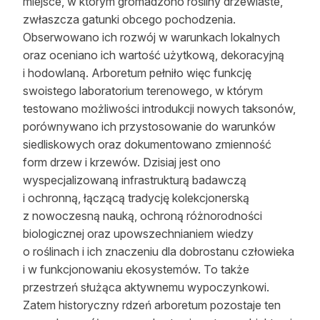
miejsce, w którym gromadzono rośliny drzewiaste,
zwłaszcza gatunki obcego pochodzenia.
Obserwowano ich rozwój w warunkach lokalnych
oraz oceniano ich wartość użytkową, dekoracyjną
i hodowlaną. Arboretum pełniło więc funkcję
swoistego laboratorium terenowego, w którym
testowano możliwości introdukcji nowych taksonów,
porównywano ich przystosowanie do warunków
siedliskowych oraz dokumentowano zmienność
form drzew i krzewów. Dzisiaj jest ono
wyspecjalizowaną infrastrukturą badawczą
i ochronną, łączącą tradycję kolekcjonerską
z nowoczesną nauką, ochroną różnorodności
biologicznej oraz upowszechnianiem wiedzy
o roślinach i ich znaczeniu dla dobrostanu człowieka
i w funkcjonowaniu ekosystemów. To także
przestrzeń służąca aktywnemu wypoczynkowi.
Zatem historyczny rdzeń arboretum pozostaje ten