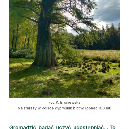
Fot. K. Broniewska
Najstarszy w Polsce cypryśnik błotny (ponad 180 lat)
Gromadzić, badać, uczyć, udostępniać… To