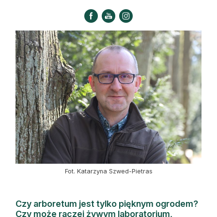
Strefa eksperta
Auto do lasu
Dla drwala
Leśnik na zakupach
Z zagranicy
Edukacja
Lasy prywatne
O nas
Fot. Katarzyna Szwed-Pietras
100 lat „Lasu Polskiego”
Czy arboretum jest tylko pięknym ogrodem?
Prenumerata
Czy może raczej żywym laboratorium,