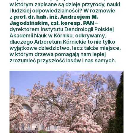
w którym zapisane są dzieje przyrody, nauki
Reklama
i ludzkiej odpowiedzialności? W rozmowie
z
prof. dr. hab. inż. Andrzejem M.
Zostań autorem
Jagodzińskim
,
czł. koresp. PAN
–
dyrektorem Instytutu Dendrologii Polskiej
Archiwum
Akademii Nauk w Kórniku, odkrywamy,
dlaczego
Arboretum Kórnickie
to nie tylko
Kontakt
wyjątkowe dziedzictwo, lecz także miejsce,
w którym drzewa pomagają nam lepiej
zrozumieć przyszłość lasów i nas samych.