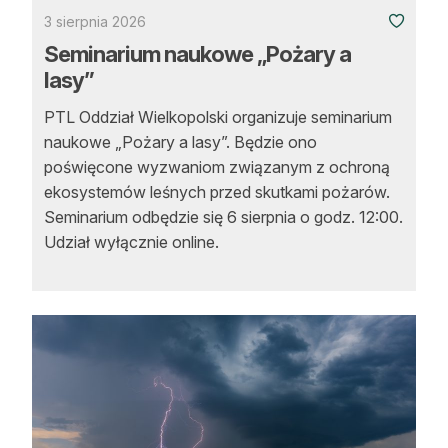
Strefa eksperta
3 sierpnia 2026
Seminarium naukowe „Pożary a
Auto do lasu
lasy”
Dla drwala
PTL Oddział Wielkopolski organizuje seminarium
naukowe „Pożary a lasy”. Będzie ono
Leśnik na zakupach
poświęcone wyzwaniom związanym z ochroną
Z zagranicy
ekosystemów leśnych przed skutkami pożarów.
Seminarium odbędzie się 6 sierpnia o godz. 12:00.
Edukacja
Udział wyłącznie online.
Lasy prywatne
O nas
100 lat „Lasu Polskiego”
Prenumerata