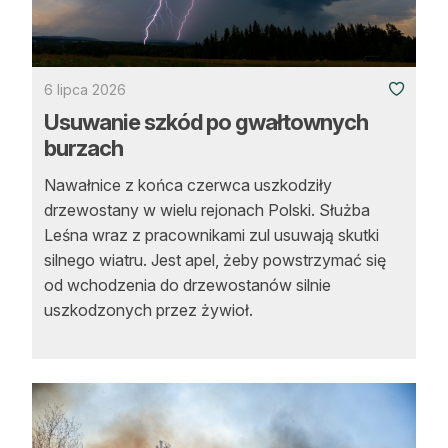
Reklama
Zostań autorem
6 lipca 2026
Archiwum
Usuwanie szkód po gwałtownych
burzach
Kontakt
Nawałnice z końca czerwca uszkodziły
drzewostany w wielu rejonach Polski. Służba
Leśna wraz z pracownikami zul usuwają skutki
silnego wiatru. Jest apel, żeby powstrzymać się
od wchodzenia do drzewostanów silnie
uszkodzonych przez żywioł.