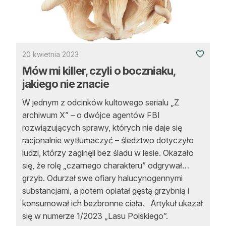
20 kwietnia 2023
Mów mi killer, czyli o boczniaku,
jakiego nie znacie
W jednym z odcinków kultowego serialu „Z
archiwum X” – o dwójce agentów FBI
rozwiązujących sprawy, których nie daje się
racjonalnie wytłumaczyć – śledztwo dotyczyło
ludzi, którzy zaginęli bez śladu w lesie. Okazało
się, że rolę „czarnego charakteru” odgrywał…
grzyb. Odurzał swe ofiary halucynogennymi
substancjami, a potem oplatał gęstą grzybnią i
konsumował ich bezbronne ciała. Artykuł ukazał
się w numerze 1/2023 „Lasu Polskiego”.