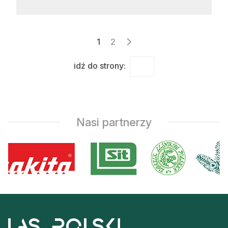
Stronicowanie
1
2
wpisów
idź do strony:
Nasi partnerzy