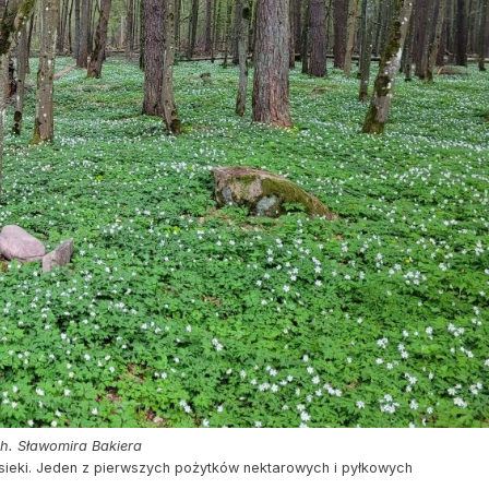
ch. Sławomira Bakiera
asieki. Jeden z pierwszych pożytków nektarowych i pyłkowych