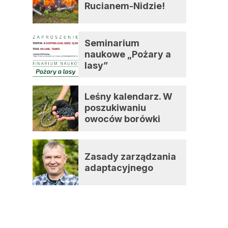
Rucianem-Nidzie!
Seminarium
naukowe „Pożary a
lasy”
Leśny kalendarz. W
poszukiwaniu
owoców borówki
czernicy
Zasady zarządzania
adaptacyjnego