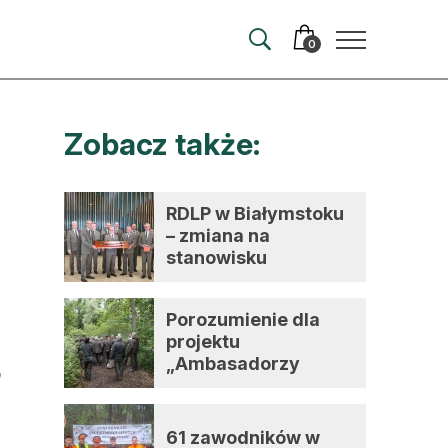
0
Zobacz także:
merata
ma
RDLP w Białymstoku
– zmiana na
 autorem
stanowisku
dyrektora
wum
Porozumienie dla
t
projektu
„Ambasadorzy
zmian”
61 zawodników w