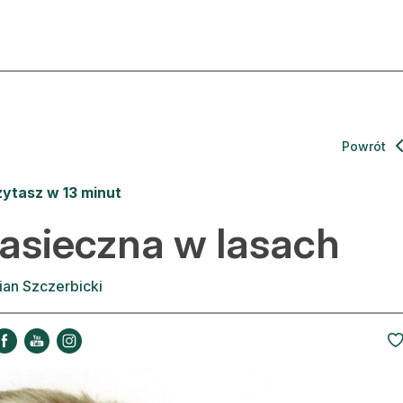
ktualności
O nas
rtykuły
Prenu
Powrót
trefa eksperta
Rekla
ytasz w 13 minut
uto do lasu
Zostań
asieczna w lasach
la drwala
Archi
ian Szczerbicki
eśnik na zakupach
Kontak
 zagranicy
dukacja