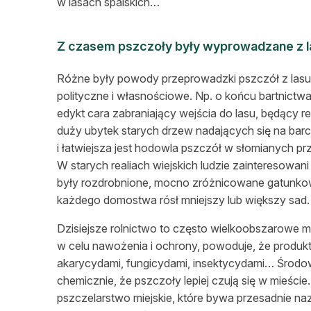
w lasach spalskich…
Z czasem pszczoły były wyprowadzane z 
Różne były powody przeprowadzki pszczół z lasu
polityczne i własnościowe. Np. o końcu bartnictwa
edykt cara zabraniający wejścia do lasu, będący 
duży ubytek starych drzew nadających się na barci
i łatwiejsza jest hodowla pszczół w słomianych 
W starych realiach wiejskich ludzie zainteresow
były rozdrobnione, mocno zróżnicowane gatunko
każdego domostwa rósł mniejszy lub większy sad.
Dzisiejsze rolnictwo to często wielkoobszarowe 
w celu nawożenia i ochrony, powoduje, że produk
akarycydami, fungicydami, insektycydami… Środow
chemicznie, że pszczoły lepiej czują się w mieście
pszczelarstwo miejskie, które bywa przesadnie na