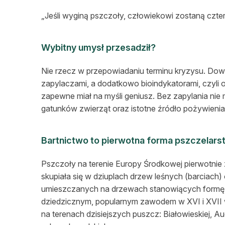
„Jeśli wyginą pszczoły, człowiekowi zostaną cztery 
Wybitny umysł przesadził?
Nie rzecz w przepowiadaniu terminu kryzysu. Dow
zapylaczami, a dodatkowo bioindykatorami, czyli
zapewne miał na myśli geniusz. Bez zapylania nie
gatunków zwierząt oraz istotne źródło pożywienia 
Bartnictwo to pierwotna forma pszczelar
Pszczoły na terenie Europy Środkowej pierwotnie 
skupiała się w dziuplach drzew leśnych (barciach)
umieszczanych na drzewach stanowiących formę n
dziedzicznym, popularnym zawodem w XVI i XVII w
na terenach dzisiejszych puszcz: Białowieskiej, Aug