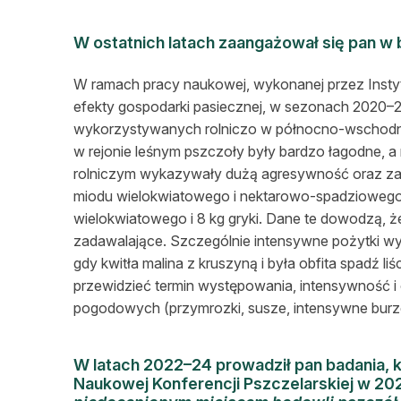
W ostatnich latach zaangażował się pan w
W ramach pracy naukowej, wykonanej przez Instytu
efekty gospodarki pasiecznej, w sezonach 2020–21
wykorzystywanych rolniczo w północno-wschodnie
w rejonie leśnym pszczoły były bardzo łagodne, a r
rolniczym wykazywały dużą agresywność oraz zabu
miodu wielokwiatowego i nektarowo-spadziowego, 
wielokwiatowego i 8 kg gryki. Dane te dowodzą, 
zadawalające. Szczególnie intensywne pożytki wys
gdy kwitła malina z kruszyną i była obfita spadź liś
przewidzieć termin występowania, intensywność i
pogodowych (przymrozki, susze, intensywne burze
W latach 2022–24 prowadził pan badania, 
Naukowej Konferencji Pszczelarskiej w 20