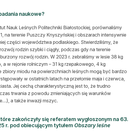
 badania naukowe?
t Nauk Leśnych Politechniki Białostockiej, porównaliśmy
, na terenie Puszczy Knyszyńskiej i obszarach intensywnie
j części województwa podlaskiego. Stwierdziliśmy, że
ozwój rodzin szybki i ciągły, podczas gdy na terenie
rzony rozwój rodzin. W 2023 r. zebraliśmy w lesie 38 kg
a w rejonie rolniczym – 31 kg rzepakowego, 4 kg
że zbiory miodu na powierzchniach leśnych mogą być bardzo
tępowały w ostatnich latach na przełomie maja i czerwca,
ciasta. Jej cechą charakterystyczną jest to, że trudno
 czas trwania z powodu zmieniających się warunków
…), a także inwazji mszyc.
które zakończyły się referatem wygłoszonym na 63.
25 r. pod obiecującym tytułem
Obszary leśne