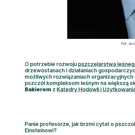
Fot. ar
O potrzebie rozwoju
pszczelarstwa leśneg
drzewostanach i działaniach gospodarczyc
możliwych rozwiązaniach organizacyjnych o
pszczół kompleksom leśnym na większą s
Bakierem
z
K
atedry Hodowli i Użytkowani
Panie profesorze, jak brzmi cytat o pszczo
Einsteinowi?