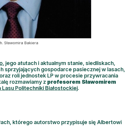
ch. Sławomira Bakiera
o
, jego atutach i aktualnym stanie, siedliskach,
h sprzyjających gospodarce pasiecznej w lasach,
raz roli jednostek LP w procesie przywracania
kalę rozmawiamy z
profesorem Sławomirem
a Las
u Politechniki Białostockiej
.
łach, którego autorstwo przypisuje się Albertowi