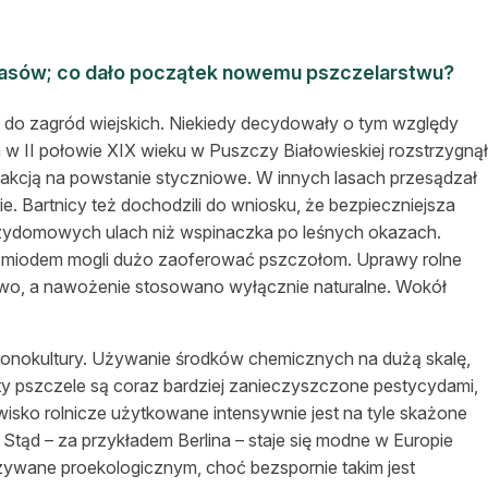
lasów; co dało początek nowemu pszczelarstwu?
 do zagród wiejskich. Niekiedy decydowały o tym względy
 w II połowie XIX wieku w Puszczy Białowieskiej rozstrzygnął
reakcją na powstanie styczniowe. W innych lasach przesądzał
e. Bartnicy też dochodzili do wniosku, że bezpieczniejsza
przydomowych ulach niż wspinaczka po leśnych okazach.
ani miodem mogli dużo zaoferować pszczołom. Uprawy rolne
wo, a nawożenie stosowano wyłącznie naturalne. Wokół
monokultury. Używanie środków chemicznych na dużą skalę,
ty pszczele są coraz bardziej zanieczyszczone pestycydami,
isko rolnicze użytkowane intensywnie jest na tyle skażone
. Stąd – za przykładem Berlina – staje się modne w Europie
zywane proekologicznym, choć bezspornie takim jest