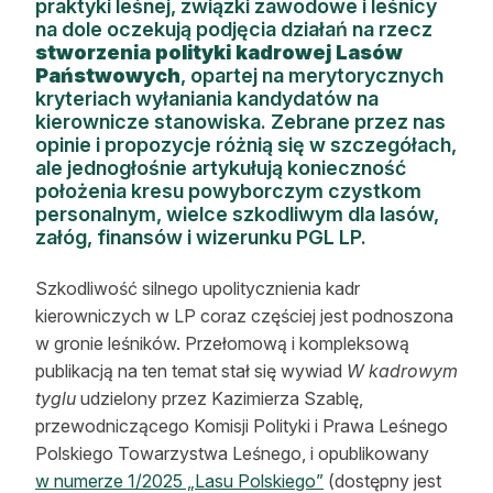
praktyki leśnej, związki zawodowe i leśnicy
Reklama
na dole oczekują podjęcia działań na rzecz
stworzenia polityki kadrowej Lasów
Zostań autorem
Państwowych
, opartej na merytorycznych
kryteriach wyłaniania kandydatów na
kierownicze stanowiska. Zebrane przez nas
Archiwum
opinie i propozycje różnią się w szczegółach,
ale jednogłośnie artykułują konieczność
Kontakt
położenia kresu powyborczym czystkom
personalnym, wielce szkodliwym dla lasów,
załóg, finansów i wizerunku PGL LP.
Szkodliwość silnego upolitycznienia kadr
kierowniczych w LP coraz częściej jest podnoszona
w gronie leśników. Przełomową i kompleksową
publikacją na ten temat stał się wywiad
W kadrowym
tyglu
udzielony przez Kazimierza Szablę,
przewodniczącego Komisji Polityki i Prawa Leśnego
Polskiego Towarzystwa Leśnego, i opublikowany
w numerze 1/2025 „Lasu Polskiego”
(dostępny jest