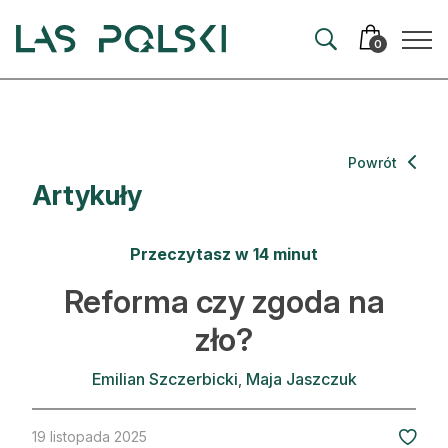
Przejdź
Przejdź
do
do
0
nawigacji
treści
Aktualności
Powrót
Artykuły
Artykuły
Hodowla lasu
Przeczytasz w 14 minut
Ochrona lasu
Reforma czy zgoda na
zło?
Nowe technologie
Prawo
Emilian Szczerbicki
Maja Jaszczuk
Kultura i historia
19 listopada 2025