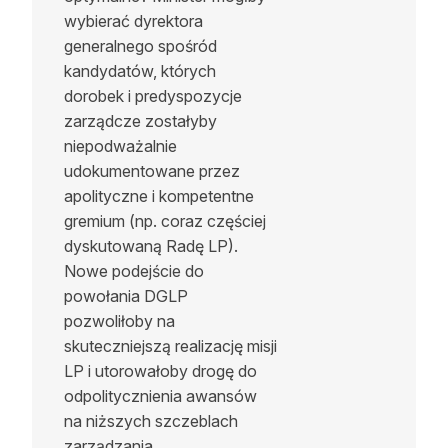
wybierać dyrektora
generalnego spośród
kandydatów, których
dorobek i predyspozycje
zarządcze zostałyby
niepodważalnie
udokumentowane przez
apolityczne i kompetentne
gremium (np. coraz częściej
dyskutowaną Radę LP).
Nowe podejście do
powołania DGLP
pozwoliłoby na
skuteczniejszą realizację misji
LP i utorowałoby drogę do
odpolitycznienia awansów
na niższych szczeblach
Sklep Oikos
Zaloguj
zarządzania.