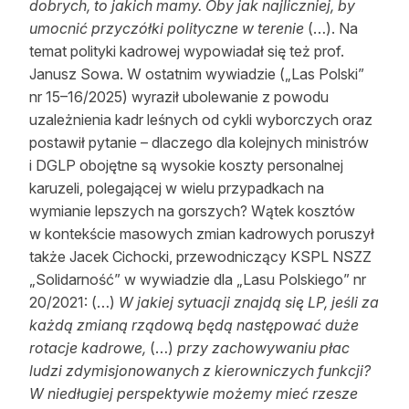
dobrych, to jakich mamy. Oby jak najliczniej, by
umocnić przyczółki polityczne w terenie
(…). Na
temat polityki kadrowej wypowiadał się też prof.
Janusz Sowa. W ostatnim wywiadzie („Las Polski”
nr 15–16/2025) wyraził ubolewanie z powodu
uzależnienia kadr leśnych od cykli wyborczych oraz
postawił pytanie – dlaczego dla kolejnych ministrów
i DGLP obojętne są wysokie koszty personalnej
karuzeli, polegającej w wielu przypadkach na
wymianie lepszych na gorszych? Wątek kosztów
w kontekście masowych zmian kadrowych poruszył
także Jacek Cichocki, przewodniczący KSPL NSZZ
„Solidarność” w wywiadzie dla „Lasu Polskiego” nr
20/2021: (…)
W jakiej sytuacji znajdą się LP, jeśli za
każdą zmianą rządową będą następować duże
rotacje kadrowe,
(…)
przy zachowywaniu płac
ludzi zdymisjonowanych z kierowniczych funkcji?
W niedługiej perspektywie możemy mieć rzesze