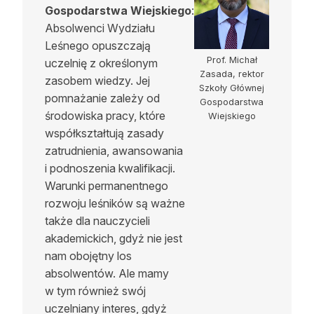
Gospodarstwa Wiejskiego
:
Absolwenci Wydziału
Leśnego opuszczają
Prof. Michał
uczelnię z określonym
Zasada, rektor
zasobem wiedzy. Jej
Szkoły Głównej
pomnażanie zależy od
Gospodarstwa
środowiska pracy, które
Wiejskiego
współkształtują zasady
zatrudnienia, awansowania
i podnoszenia kwalifikacji.
Warunki permanentnego
rozwoju leśników są ważne
także dla nauczycieli
akademickich, gdyż nie jest
nam obojętny los
absolwentów. Ale mamy
w tym również swój
uczelniany interes, gdyż