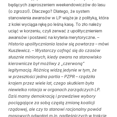
będących zaproszeniem weekendowiczów do lasu
(o zgrozo!). Dlaczego? Dlatego, że system
stanowienia awansów w LP wiąże je z polityką, która
z kolei wyciąga rękę po leśną kasę. To zło należy
uciąć w korzeniu, czyli zerwać z upolitycznieniem
awansów i postawić na kryteria merytoryczne. –
Historia upolityczniania lasów się powtarza –
mówi
Kuszlewicz.
– Wystarczy cofnąć się do czasów
słusznie minionych, kiedy awans na stanowisko
kierownicze był możliwy z „czerwoną”
legitymacją. Różnicę widzę jedynie w tym, że
w przeszłości jedna partia – PZPR – rządziła
krajem przez wiele lat, czego skutkiem była
niewielka rotacja w organach zarządczych LP.
Dziś mamy demokrację i prawdziwe wybory
pociągające za sobą częstą zmianę koalicji
rządowej, ale czy to stanowi racjonalny powód
masowych odwołań m.in. nadleśniczych w trakcie