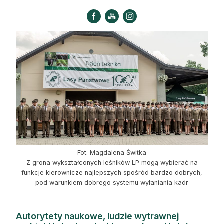
Strefa eksperta
Auto do lasu
Dla drwala
Leśnik na zakupach
Z zagranicy
Edukacja
Lasy prywatne
Fot. Magdalena Świtka
Z grona wykształconych leśników LP mogą wybierać na
O nas
funkcje kierownicze najlepszych spośród bardzo dobrych,
pod warunkiem dobrego systemu wyłaniania kadr
100 lat „Lasu Polskiego”
Prenumerata
Autorytety naukowe, ludzie wytrawnej