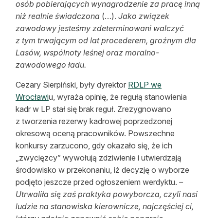
osób pobierających wynagrodzenie za pracę inną
niż realnie świadczona
(…).
Jako związek
zawodowy jesteśmy zdeterminowani walczyć
z tym trwającym od lat procederem, groźnym dla
Lasów, wspólnoty leśnej oraz moralno-
zawodowego ładu.
Cezary Sierpiński, były dyrektor
RDLP we
Wrocławi
u, wyraża opinię, że regułą stanowienia
kadr w LP stał się brak reguł. Zrezygnowano
z tworzenia rezerwy kadrowej poprzedzonej
okresową oceną pracowników. Powszechne
konkursy zarzucono, gdy okazało się, że ich
„zwycięzcy” wywołują zdziwienie i utwierdzają
środowisko w przekonaniu, iż decyzję o wyborze
podjęto jeszcze przed ogłoszeniem werdyktu.
–
Utrwaliła się zaś praktyka powyborcza, czyli nasi
ludzie na stanowiska kierownicze, najczęściej ci,