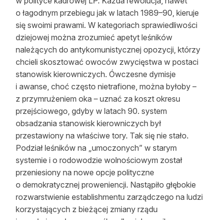
w polityce kadrowej LP. Każda rewolucja, nawet
o łagodnym przebiegu jak w latach 1989–90, kieruje
się swoimi prawami. W kategoriach sprawiedliwości
dziejowej można zrozumieć apetyt leśników
należących do antykomunistycznej opozycji, którzy
chcieli skosztować owoców zwycięstwa w postaci
stanowisk kierowniczych. Ówczesne dymisje
i awanse, choć często nietrafione, można byłoby –
z przymrużeniem oka – uznać za koszt okresu
przejściowego, gdyby w latach 90. system
obsadzania stanowisk kierowniczych był
przestawiony na właściwe tory. Tak się nie stało.
Podział leśników na „umoczonych” w starym
systemie i o rodowodzie wolnościowym został
przeniesiony na nowe opcje polityczne
o demokratycznej proweniencji. Nastąpiło głębokie
rozwarstwienie establishmentu zarządczego na ludzi
korzystających z bieżącej zmiany rządu