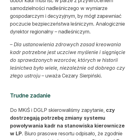
dobór kadr musi iść w parze z przywróceniem
samodzielności nadleśniczego w wymiarze
gospodarczym i decyzyjnym, by mógł zapewniać
poczucie bezpieczeństwa leśniczym. Analogicznie
dyrektor regionalny – nadleśniczym.
–
Dla ustanowienia zdrowych zasad kreowania
kadr potrzebne jest uczciwe myślenie i sięgnięcie
do sprawdzonych wzorców, których w historii
leśnictwa było wiele, niezależnie od dobrego czy
złego ustroju –
uważa Cezary Sierpiński.
Trudne zadanie
Do MKiŚ i DGLP skierowaliśmy zapytanie,
czy
dostrzegają potrzebę zmiany systemu
powoływania kadr na stanowiska kierownicze
w LP
. Biuro prasowe resortu odpisało, że zgodnie