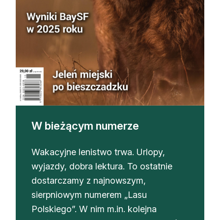
Strefa eksperta
Auto do lasu
Dla drwala
Leśnik na zakupach
Z zagranicy
Edukacja
W bieżącym numerze
Lasy prywatne
Wakacyjne lenistwo trwa. Urlopy,
wyjazdy, dobra lektura. To ostatnie
O nas
dostarczamy z najnowszym,
100 lat „Lasu Polskiego”
sierpniowym numerem „Lasu
Polskiego”. W nim m.in. kolejna
Prenumerata