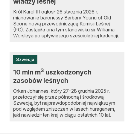
władzy leśnej
Król Karol III ogłosił 26 stycznia 2026 r.
mianowanie baronessy Barbary Young of Old
Scone nową przewodniczącą Komisji Leśnej
(FC). Zastąpiła ona tym stanowisku sir Williama
Worsleya po upływie jego sześcioletniej kadencji.
Szwecja
3
10 mln m
uszkodzonych
zasobów leśnych
Orkan Johannes, który 27–28 grudnia 2025 r.
przetoczył się przez północną i środkową
Szwecję, był najprawdopodobniej największym
pod względem zniszczeń w lasach huraganem,
jaki nawiedził ten kraj w ciągu ostatnich 10 lat.