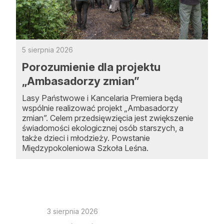
5 sierpnia 2026
Porozumienie dla projektu
„Ambasadorzy zmian”
Lasy Państwowe i Kancelaria Premiera będą
wspólnie realizować projekt „Ambasadorzy
zmian”. Celem przedsięwzięcia jest zwiększenie
świadomości ekologicznej osób starszych, a
także dzieci i młodzieży. Powstanie
Międzypokoleniowa Szkoła Leśna.
24 lipc
3 sierpnia 2026
Komu