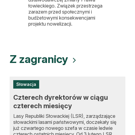
łowieckiego. Związek przestrzega
Ochron
zarazem przed społecznymi i
dotycz
budżetowymi konsekwencjami
komin
projektu nowelizacji.
Z zagranicy
Słowacja
Czterech dyrektorów w ciągu
czterech miesięcy
Lasy Republiki Słowackiej (LSR), zarządzające
słowackimi lasami państwowymi, doczekały się
już czwartego nowego szefa w czasie ledwie
czterech ostatnich miesięcy. Od 3 lutego LSR