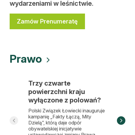
wydarzeniami w leśnictwie.
Zamów Prenumeratę
Prawo
Trzy czwarte
Sąd 
powierzchni kraju
zaka
wyłączone z polowań?
kom
Polski Związek Łowiecki inauguruje
kampanię „Fakty Łączą, Mity
Naczel
Dzielą”, którą daje odpór
utrzym
obywatelskiej inicjatywie
wyrok 
ustawodawczej zmiany Prawa
spraw