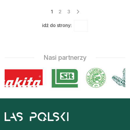
Stronicowanie
1
2
3
wpisów
idź do strony:
Nasi partnerzy