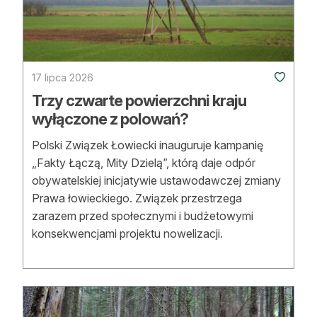
Strefa eksperta
Auto do lasu
Dla drwala
17 lipca 2026
Trzy czwarte powierzchni kraju
Leśnik na zakupach
wyłączone z polowań?
Z zagranicy
Polski Związek Łowiecki inauguruje kampanię
„Fakty Łączą, Mity Dzielą”, którą daje odpór
Edukacja
obywatelskiej inicjatywie ustawodawczej zmiany
Lasy prywatne
Prawa łowieckiego. Związek przestrzega
zarazem przed społecznymi i budżetowymi
konsekwencjami projektu nowelizacji.
O nas
100 lat „Lasu Polskiego”
Prenumerata