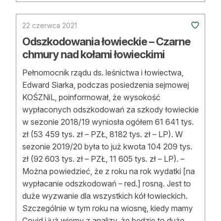
22 czerwca 2021
Odszkodowania łowieckie – Czarne
chmury nad kołami łowieckimi
Pełnomocnik rządu ds. leśnictwa i łowiectwa,
Edward Siarka, podczas posiedzenia sejmowej
KOŚZNiL, poinformował, że wysokość
wypłaconych odszkodowań za szkody łowieckie
w sezonie 2018/19 wyniosła ogółem 61 641 tys.
zł (53 459 tys. zł – PZŁ, 8182 tys. zł – LP). W
sezonie 2019/20 była to już kwota 104 209 tys.
zł (92 603 tys. zł – PZŁ, 11 605 tys. zł – LP). –
Można powiedzieć, że z roku na rok wydatki [na
wypłacanie odszkodowań – red.] rosną. Jest to
duże wyzwanie dla wszystkich kół łowieckich.
Szczególnie w tym roku na wiosnę, kiedy mamy
Covid i już wiemy z analizy, że będzie to duże