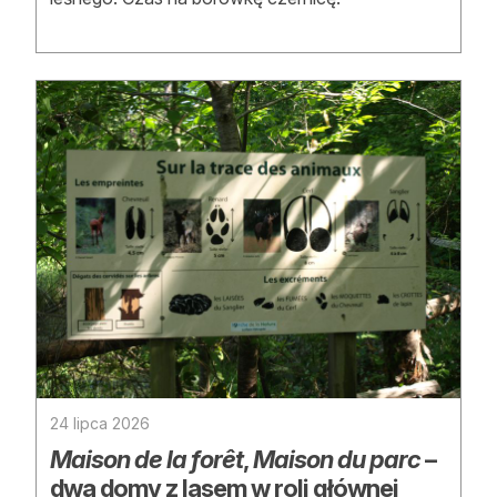
Reklama
Zostań autorem
Archiwum
Kontakt
24 lipca 2026
Maison de la forêt
,
Maison du parc
–
dwa domy z lasem w roli głównej