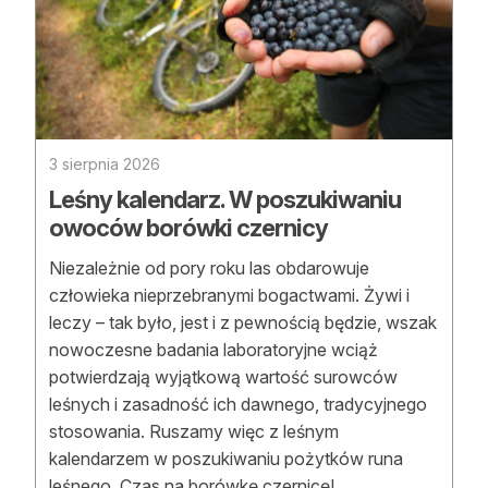
Strefa eksperta
Auto do lasu
Dla drwala
Leśnik na zakupach
3 sierpnia 2026
Leśny kalendarz. W poszukiwaniu
Z zagranicy
owoców borówki czernicy
Edukacja
Niezależnie od pory roku las obdarowuje
człowieka nieprzebranymi bogactwami. Żywi i
Lasy prywatne
leczy – tak było, jest i z pewnością będzie, wszak
nowoczesne badania laboratoryjne wciąż
O nas
potwierdzają wyjątkową wartość surowców
leśnych i zasadność ich dawnego, tradycyjnego
100 lat „Lasu Polskiego”
stosowania. Ruszamy więc z leśnym
kalendarzem w poszukiwaniu pożytków runa
Prenumerata
leśnego. Czas na borówkę czernicę!