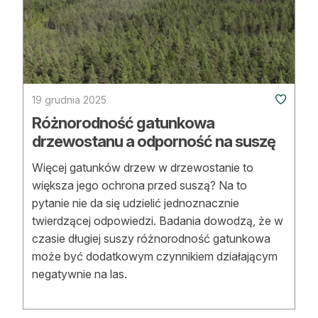
Strefa eksperta
Auto do lasu
Dla drwala
19 grudnia 2025
Leśnik na zakupach
Różnorodność gatunkowa
Z zagranicy
drzewostanu a odporność na suszę
Edukacja
Więcej gatunków drzew w drzewostanie to
większa jego ochrona przed suszą? Na to
Lasy prywatne
pytanie nie da się udzielić jednoznacznie
twierdzącej odpowiedzi. Badania dowodzą, że w
czasie długiej suszy różnorodność gatunkowa
O nas
może być dodatkowym czynnikiem działającym
100 lat „Lasu Polskiego”
negatywnie na las.
Prenumerata