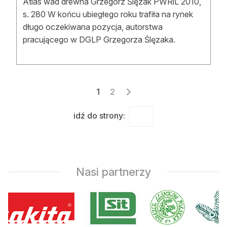
Atlas wad drewna Grzegorz Ślęzak PWRiL 2010,
s. 280 W końcu ubiegłego roku trafiła na rynek
długo oczekiwana pozycja, autorstwa
pracującego w DGLP Grzegorza Ślęzaka.
Stronicowanie
1
2
wpisów
idź do strony:
Nasi partnerzy