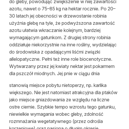
do gleby, powodując zwiększenie w niej zawartości
azotu, nawet o 75–85 kg na hektar rocznie. Po 20–
30 latach jej obecności w drzewostanie robinia
użyźnia glebę na tyle, że podwyższona zawartość
azotu ułatwia wkraczanie kolejnym, bardziej
wymagającym gatunkom. Z drugiej strony robinia
oddziałuje niekorzystnie na inne rośliny, wydzielając
do środowiska z opadającymi liśćmi związki
allelopatyczne. Pełni też inne role biocenotyczne.
Wytwarzany przez jej kwiaty nektar jest pokarmem
dla pszczół miodnych. Jej pnie w ciągu dnia
stanowią miejsce pobytu nietoperzy, np. karlika
większego. Nie jest natomiast atrakcyjna dla ptaków
jako miejsce gniazdowania ze względu na liczne
ostre ciernie. Szybkie tempo wzrostu tego gatunku,
niewielkie wymagania wobec gleby, zdolność
rozmnażania wegetatywnego (przez odrośla
korzeniowe) oraz nasiona o długim okresie