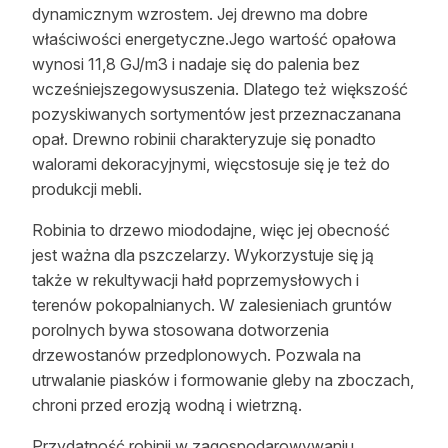
dynamicznym wzrostem. Jej drewno ma dobre
właściwości energetyczne.Jego wartość opałowa
wynosi 11,8 GJ/m3 i nadaje się do palenia bez
wcześniejszegowysuszenia. Dlatego też większość
pozyskiwanych sortymentów jest przeznaczanana
opał. Drewno robinii charakteryzuje się ponadto
walorami dekoracyjnymi, więcstosuje się je też do
produkcji mebli.
Robinia to drzewo miododajne, więc jej obecność
jest ważna dla pszczelarzy. Wykorzystuje się ją
także w rekultywacji hałd poprzemysłowych i
terenów pokopalnianych. W zalesieniach gruntów
porolnych bywa stosowana dotworzenia
drzewostanów przedplonowych. Pozwala na
utrwalanie piasków i formowanie gleby na zboczach,
chroni przed erozją wodną i wietrzną.
Przydatność robinii w zagospodarowywaniu