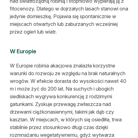
nad światłożądną robinią i stopniowo wypierają ją z
fitocenozy. Dlatego w dojrzałych lasach stanowi ona
jedynie domieszkę. Pojawia się spontanicznie w
miejscach otwartych lub zaburzanych wcześniej
przez ogień lub wiatr.
W Europie
W Europie robinia akacjowa znalazła korzystne
warunki do rozwoju ze względu na brak naturalnych
wrogów. W efekcie dorasta do wysokości nawet 40
m i może żyć do 200 lat. Na suchych i ubogich
siedliskach wygrywa konkurencję z rodzimymi
gatunkami. Zyskuje przewagę zwłaszcza nad
drzewami ciężkonasiennymi, takimi jak dąb czy
kasztan. W miejscach, w których się osiedliła, trwa
stabilnie przez stosunkowo długi czas dzięki
rozmnażaniu wegetatywnemu, gdyż wytwarza