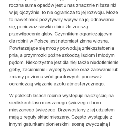
roczna suma opadów jest u nas znacznie niższa niż
w jej ojczyźnie, to nie ogranicza to jej rozwoju. Może
to nawet mieć pozytywny wpływ na jej odnawianie
się, ponieważ siewki robinii źle znoszą
przewilgocenie gleby. Czynnikiem ograniczającym
dla robinii w Polsce jest natomiast zimna wiosna.
Powtarzające się mrozy powodują zniekształcenia
pnia, a przymrozki późne szkodzą liściom i młodym
pędom. Niekorzystne jest dla niej także niedotlenienie
gleby, zacienienie i wydeptywanie oraz zalewanie lub
zmiany poziomu wód gruntowych, ponieważ
ograniczają wiązanie azotu atmosferycznego.
W polskich lasach robinia występuje najczęściej na
siedliskach lasu mieszanego świeżego i boru
mieszanego świeżego. Drzewostany z jej udziałem
mają z reguły skład mieszany. Często występuje z
innymi gatunkami pionierskimi: sosną zwyczajną i