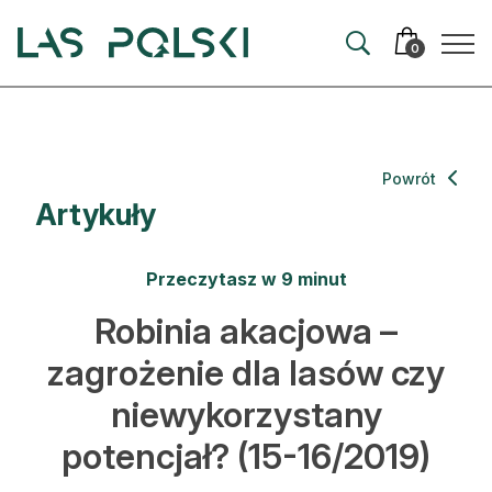
Przejdź
Przejdź
do
do
0
nawigacji
treści
Aktualności
Powrót
Artykuły
Artykuły
Hodowla lasu
Przeczytasz w 9 minut
Ochrona lasu
Robinia akacjowa –
zagrożenie dla lasów czy
Nowe technologie
niewykorzystany
Prawo
potencjał? (15-16/2019)
Kultura i historia