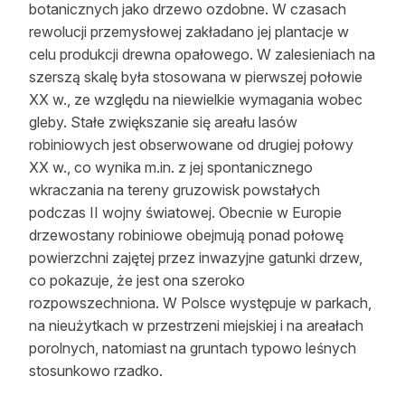
botanicznych jako drzewo ozdobne. W czasach
rewolucji przemysłowej zakładano jej plantacje w
celu produkcji drewna opałowego. W zalesieniach na
szerszą skalę była stosowana w pierwszej połowie
XX w., ze względu na niewielkie wymagania wobec
gleby. Stałe zwiększanie się areału lasów
robiniowych jest obserwowane od drugiej połowy
XX w., co wynika m.in. z jej spontanicznego
wkraczania na tereny gruzowisk powstałych
podczas II wojny światowej. Obecnie w Europie
drzewostany robiniowe obejmują ponad połowę
powierzchni zajętej przez inwazyjne gatunki drzew,
co pokazuje, że jest ona szeroko
rozpowszechniona. W Polsce występuje w parkach,
na nieużytkach w przestrzeni miejskiej i na areałach
porolnych, natomiast na gruntach typowo leśnych
stosunkowo rzadko.