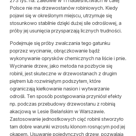
273 tys. ha. Zaledwie w 11 nadleśnictwach w całej
Polsce nie ma drzewostanów robiniowych. Kiedy
pojawi się w określonym miejscu, utrzymuje się
stosunkowo stabilnie dzięki dużej sile odroślowej, a
próby jej usunięcia przysparzają licznych trudności.
Podejmuje się próby zwalczania tego gatunku
poprzez wycinanie, obrączkowanie bądź
wykonywanie oprysków chemicznych na liście i pnie.
Wycinanie drzew, jako metoda na pozbycie się
robinii, jest skuteczne w drzewostanach z drugim
piętrem lub rozwiniętym podszytem, które
ograniczają kiełkowanie nasion i wytwarzanie
odrośli. Ten sposób postępowania przyniósł efekty
np. podczas przebudowy drzewostanu z robinią
akacjową w Lesie Bielańskim w Warszawie.
Zastosowanie jednostkowych cięć robinii stworzyło
tam dobre warunki wzrostu klonom rosnącym pod jej
okapem. Usuwanie pojedynczych drzew, pozwalają