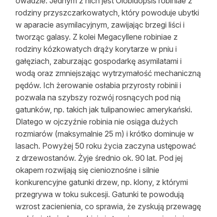
owadzie. Jednym z nich jest Olobidopsis robiniae z
rodziny przyszczarkowatych, który powoduje ubytki
w aparacie asymilacyjnym, zawijając brzegi liści i
tworząc galasy. Z kolei Megacyllene robiniae z
rodziny kózkowatych drąży korytarze w pniu i
gałęziach, zaburzając gospodarkę asymilatami i
wodą oraz zmniejszając wytrzymałość mechaniczną
pędów. Ich żerowanie osłabia przyrosty robinii i
pozwala na szybszy rozwój rosnących pod nią
gatunków, np. takich jak tulipanowiec amerykański.
Dlatego w ojczyźnie robinia nie osiąga dużych
rozmiarów (maksymalnie 25 m) i krótko dominuje w
lasach. Powyżej 50 roku życia zaczyna ustępować
z drzewostanów. Żyje średnio ok. 90 lat. Pod jej
okapem rozwijają się cienioznośne i silnie
konkurencyjne gatunki drzew, np. klony, z którymi
przegrywa w toku sukcesji. Gatunki te powodują
wzrost zacienienia, co sprawia, że zyskują przewagę