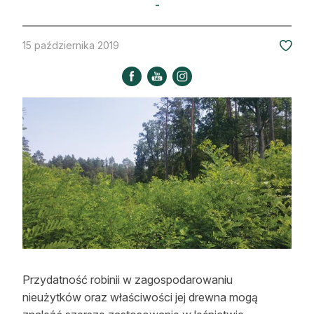
-
Strefa eksperta
Auto do lasu
15 października 2019
Dla drwala
Leśnik na zakupach
Z zagranicy
Edukacja
Lasy prywatne
O nas
100 lat „Lasu Polskiego”
Przydatność robinii w zagospodarowaniu
nieużytków oraz właściwości jej drewna mogą
Prenumerata