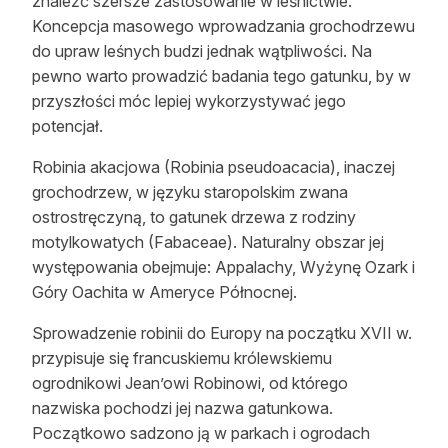
znaleźć szersze zastosowanie w leśnictwie.
Reklama
Koncepcja masowego wprowadzania grochodrzewu
do upraw leśnych budzi jednak wątpliwości. Na
Zostań autorem
pewno warto prowadzić badania tego gatunku, by w
przyszłości móc lepiej wykorzystywać jego
Archiwum
potencjał.
Kontakt
Robinia akacjowa (Robinia pseudoacacia), inaczej
grochodrzew, w języku staropolskim zwana
ostrostręczyną, to gatunek drzewa z rodziny
motylkowatych (Fabaceae). Naturalny obszar jej
występowania obejmuje: Appalachy, Wyżynę Ozark i
Góry Oachita w Ameryce Północnej.
Sprowadzenie robinii do Europy na początku XVII w.
przypisuje się francuskiemu królewskiemu
ogrodnikowi Jean’owi Robinowi, od którego
nazwiska pochodzi jej nazwa gatunkowa.
Początkowo sadzono ją w parkach i ogrodach