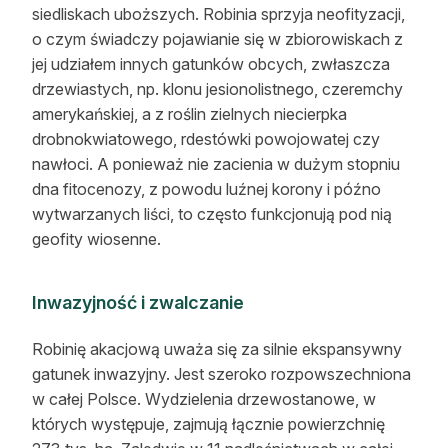
siedliskach uboższych. Robinia sprzyja neofityzacji,
o czym świadczy pojawianie się w zbiorowiskach z
jej udziałem innych gatunków obcych, zwłaszcza
drzewiastych, np. klonu jesionolistnego, czeremchy
amerykańskiej, a z roślin zielnych niecierpka
drobnokwiatowego, rdestówki powojowatej czy
nawłoci. A ponieważ nie zacienia w dużym stopniu
dna fitocenozy, z powodu luźnej korony i późno
wytwarzanych liści, to często funkcjonują pod nią
geofity wiosenne.
Inwazyjność i zwalczanie
Robinię akacjową uważa się za silnie ekspansywny
gatunek inwazyjny. Jest szeroko rozpowszechniona
w całej Polsce. Wydzielenia drzewostanowe, w
których występuje, zajmują łącznie powierzchnię