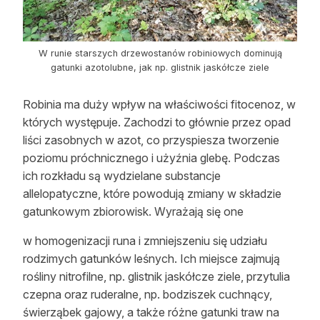
W runie starszych drzewostanów robiniowych dominują
gatunki azotolubne, jak np. glistnik jaskółcze ziele
Robinia ma duży wpływ na właściwości fitocenoz, w
których występuje. Zachodzi to głównie przez opad
liści zasobnych w azot, co przyspiesza tworzenie
poziomu próchnicznego i użyźnia glebę. Podczas
ich rozkładu są wydzielane substancje
allelopatyczne, które powodują zmiany w składzie
gatunkowym zbiorowisk. Wyrażają się one
w homogenizacji runa i zmniejszeniu się udziału
rodzimych gatunków leśnych. Ich miejsce zajmują
rośliny nitrofilne, np. glistnik jaskółcze ziele, przytulia
czepna oraz ruderalne, np. bodziszek cuchnący,
świerząbek gajowy, a także różne gatunki traw na