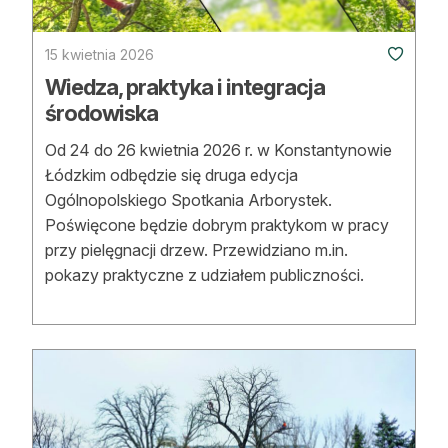
Strefa eksperta
15 kwietnia 2026
Auto do lasu
Wiedza, praktyka i integracja
Dla drwala
środowiska
Leśnik na zakupach
Od 24 do 26 kwietnia 2026 r. w Konstantynowie
Łódzkim odbędzie się druga edycja
Z zagranicy
Ogólnopolskiego Spotkania Arborystek.
Poświęcone będzie dobrym praktykom w pracy
Edukacja
przy pielęgnacji drzew. Przewidziano m.in.
pokazy praktyczne z udziałem publiczności.
Lasy prywatne
O nas
100 lat „Lasu Polskiego”
Prenumerata