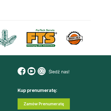
Śledź nas!
Kup prenumeratę:
Zamów Prenumeratę