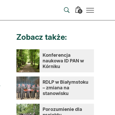
0
Zobacz także:
merata
ma
Konferencja
naukowa ID PAN w
 autorem
Kórniku
wum
RDLP w Białymstoku
t
– zmiana na
stanowisku
dyrektora
Porozumienie dla
projektu