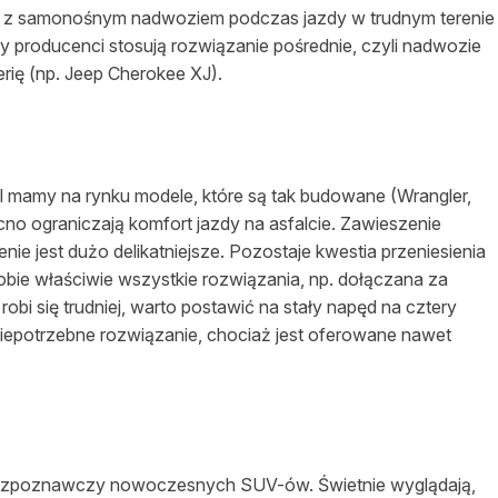
e z samonośnym nadwoziem podczas jazdy w trudnym terenie
 producenci stosują rozwiązanie pośrednie, czyli nadwozie
rię (np. Jeep Cherokee XJ).
al mamy na rynku modele, które są tak budowane (Wrangler,
no ograniczają komfort jazdy na asfalcie. Zawieszenie
renie jest dużo delikatniejsze. Pozostaje kwestia przeniesienia
obie właściwie wszystkie rozwiązania, np. dołączana za
bi się trudniej, warto postawić na stały napęd na cztery
niepotrzebne rozwiązanie, chociaż jest oferowane nawet
ak rozpoznawczy nowoczesnych SUV-ów. Świetnie wyglądają,