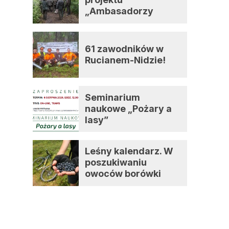
„Ambasadorzy
zmian”
61 zawodników w
Rucianem-Nidzie!
Seminarium
naukowe „Pożary a
lasy”
Leśny kalendarz. W
poszukiwaniu
owoców borówki
czernicy