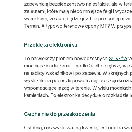
zapewniają bezpieczeństwo na asfalcie, ale w tere
za autami, które mają nieco mniejsze felgi i wyż
warunkiem, że auto będzie jeździć po suchej naw
Terrain. A typowo terenowe opony MT? W przypadk
Przeklęta elektronika
To największy problem nowoczesnych
SUV-ów
w 
mocniejsze uderzenie o podłoże albo głębszy wja
na tablicy wskaźników i po zabawie. W skrajnych
wystrzelenia poduszki powietrznej, bo czujniki uz
wspomagające jazdę w terenie. W wielu modelach s
kamieniach. To elektronika decyduje o rozkładzie
Cecha nie do przeskoczenia
Ostatnią, niezwykle ważną kwestią jest ogólna 