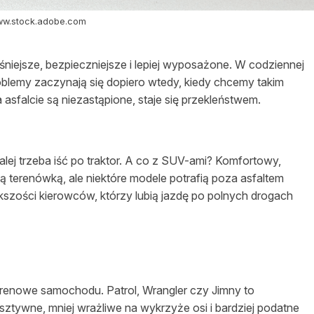
www.stock.adobe.com
iejsze, bezpieczniejsze i lepiej wyposażone. W codziennej
roblemy zaczynają się dopiero wtedy, kiedy chcemy takim
asfalcie są niezastąpione, staje się przekleństwem.
lej trzeba iść po traktor. A co z SUV-ami? Komfortowy,
wą terenówką, ale niektóre modele potrafią poza asfaltem
kszości kierowców, którzy lubią jazdę po polnych drogach
terenowe samochodu. Patrol, Wrangler czy Jimny to
sztywne, mniej wrażliwe na wykrzyże osi i bardziej podatne