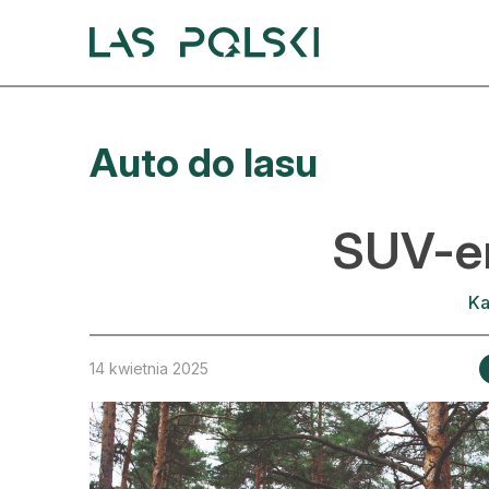
Przejdź
Przejdź
do
do
nawigacji
treści
A
Auto do lasu
A
S
SUV-e
A
Ka
D
L
14 kwietnia 2025
Z
E