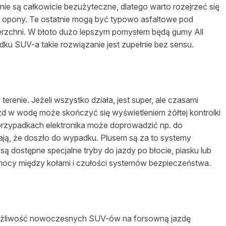
nie są całkowicie bezużyteczne, dlatego warto rozejrzeć się
sze opony. Te ostatnie mogą być typowo asfaltowe pod
ierzchni. W błoto dużo lepszym pomysłem będą gumy All
u SUV-a takie rozwiązanie jest zupełnie bez sensu.
terenie. Jeżeli wszystko działa, jest super, ale czasami
zd w wodę może skończyć się wyświetleniem żółtej kontrolki
 przypadkach elektronika może doprowadzić np. do
nają, że doszło do wypadku. Plusem są za to systemy
ą dostępne specjalne tryby do jazdy po błocie, piasku lub
 mocy między kołami i czułości systemów bezpieczeństwa.
wrażliwość nowoczesnych SUV-ów na forsowną jazdę