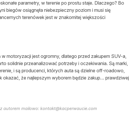
oskonałe parametry, w terenie po prostu staje. Dlaczego? Bo
zyni biegów osiągnęła niebezpieczny poziom i musi się
 pancernych terenówek jest w znakomitej większości
 w motoryzacji jest ogromny, dlatego przed zakupem SUV-a,
arto solidnie przeanalizować potrzeby i oczekiwania. Są marki,
terenie, i są producenci, których auta są dzielne off-roadowo,
ednak okazać, że najlepszym wyborem będzie zakup… prawdziwej
ię z autorem mailowo: kontakt@kacperwaucie.com