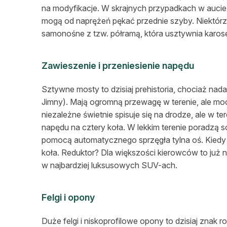
na modyfikacje. W skrajnych przypadkach w auci
mogą od naprężeń pękać przednie szyby. Niektórzy
samonośne z tzw. półramą, która usztywnia karose
Zawieszenie i przeniesienie napędu
Sztywne mosty to dzisiaj prehistoria, chociaż nad
Jimny). Mają ogromną przewagę w terenie, ale moc
niezależne świetnie spisuje się na drodze, ale w te
napędu na cztery koła. W lekkim terenie poradzą s
pomocą automatycznego sprzęgła tylna oś. Kiedy ro
koła. Reduktor? Dla większości kierowców to już 
w najbardziej luksusowych SUV-ach.
Felgi i opony
Duże felgi i niskoprofilowe opony to dzisiaj zn