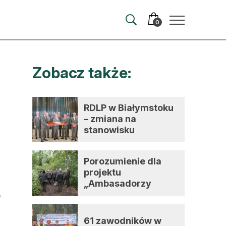
0
Zobacz także:
merata
ma
RDLP w Białymstoku
– zmiana na
 autorem
stanowisku
dyrektora
wum
Porozumienie dla
t
projektu
„Ambasadorzy
zmian”
61 zawodników w