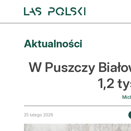
Przejdź
Przejdź
do
do
nawigacji
treści
A
Aktualności
A
S
W Puszczy Białow
A
1,2 t
D
Mic
L
Z
25 lutego 2026
E