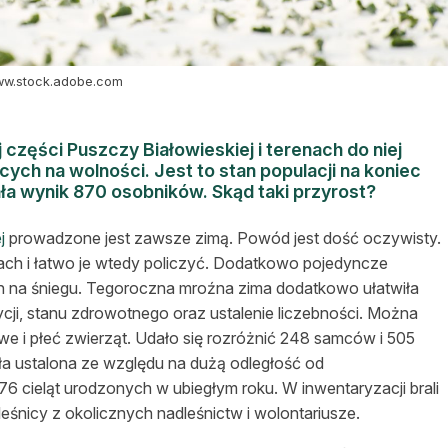
www.stock.adobe.com
 części Puszczy Białowieskiej i terenach do niej
cych na wolności. Jest to stan populacji na koniec
ła wynik 870 osobników. Skąd taki przyrost?
j
prowadzone jest zawsze zimą. Powód jest dość oczywisty.
ach i łatwo je wtedy policzyć. Dodatkowo pojedyncze
h na śniegu. Tegoroczna mroźna zima dodatkowo ułatwiła
cji, stanu zdrowotnego oraz ustalenie liczebności. Można
we i płeć zwierząt. Udało się rozróżnić 248 samców i 505
ła ustalona ze względu na dużą odległość od
cieląt urodzonych w ubiegłym roku. W inwentaryzacji brali
śnicy z okolicznych nadleśnictw i wolontariusze.