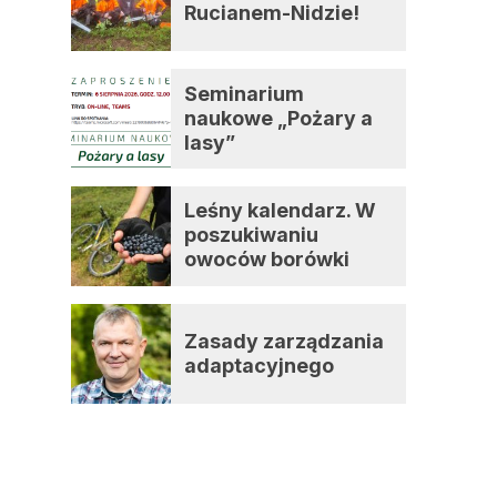
Rucianem-Nidzie!
Seminarium
naukowe „Pożary a
lasy”
Leśny kalendarz. W
poszukiwaniu
owoców borówki
czernicy
Zasady zarządzania
adaptacyjnego