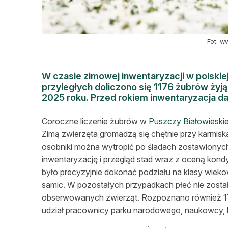
Fot. 
W czasie zimowej inwentaryzacji w polskiej
przyległych doliczono się 1176 żubrów żyją
2025 roku. Przed rokiem inwentaryzacja da
Coroczne liczenie żubrów w
Puszczy Białowieskie
Zimą zwierzęta gromadzą się chętnie przy karmisk
osobniki można wytropić po śladach zostawionyc
inwentaryzację i przegląd stad wraz z oceną kondy
było precyzyjnie dokonać podziału na klasy wieko
samic. W pozostałych przypadkach płeć nie zosta
obserwowanych zwierząt. Rozpoznano również 176 
udział pracownicy parku narodowego, naukowcy, le