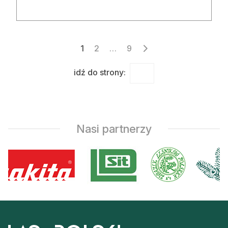
Stronicowanie
1
2
…
9
wpisów
idź do strony:
Nasi partnerzy