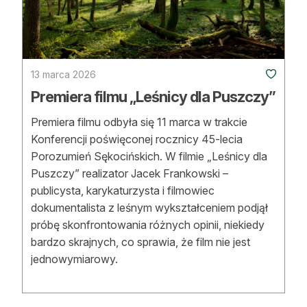
Strefa eksperta
Auto do lasu
Dla drwala
13 marca 2026
Premiera filmu „Leśnicy dla Puszczy”
Leśnik na zakupach
Premiera filmu odbyła się 11 marca w trakcie
Z zagranicy
Konferencji poświęconej rocznicy 45-lecia
Porozumień Sękocińskich. W filmie „Leśnicy dla
Edukacja
Puszczy” realizator Jacek Frankowski –
publicysta, karykaturzysta i filmowiec
Lasy prywatne
dokumentalista z leśnym wykształceniem podjął
próbę skonfrontowania różnych opinii, niekiedy
O nas
bardzo skrajnych, co sprawia, że film nie jest
jednowymiarowy.
100 lat „Lasu Polskiego”
Prenumerata