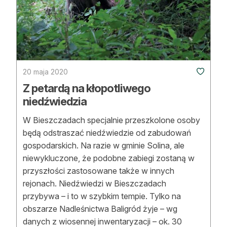
Strefa eksperta
Auto do lasu
Dla drwala
20 maja 2020
Leśnik na zakupach
Z petardą na kłopotliwego
Z zagranicy
niedźwiedzia
Edukacja
W Bieszczadach specjalnie przeszkolone osoby
będą odstraszać niedźwiedzie od zabudowań
Lasy prywatne
gospodarskich. Na razie w gminie Solina, ale
niewykluczone, że podobne zabiegi zostaną w
przyszłości zastosowane także w innych
O nas
rejonach. Niedźwiedzi w Bieszczadach
100 lat „Lasu Polskiego”
przybywa – i to w szybkim tempie. Tylko na
obszarze Nadleśnictwa Baligród żyje – wg
Prenumerata
danych z wiosennej inwentaryzacji – ok. 30