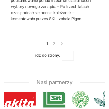
podsumowanie ponad trzech lat działalności i
wybory nowego zarządu. – Po trzech latach
czas poddać się ocenie koleżanek –
komentowała prezes SKL Izabela Pigan.
Stronicowanie
1
2
wpisów
idź do strony:
Nasi partnerzy