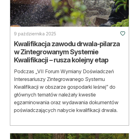
Strefa eksperta
Auto do lasu
Dla drwala
9 października 2025
Kwalifikacja zawodu drwala-pilarza
Leśnik na zakupach
w Zintegrowanym Systemie
Kwalifikacji – rusza kolejny etap
Z zagranicy
Podczas „VII Forum Wymiany Doświadczeń
Edukacja
Interesariuszy Zintegrowanego Systemu
Lasy prywatne
Kwalifikacji w obszarze gospodarki leśnej” do
głównych tematów należały kwestie
egzaminowania oraz wydawania dokumentów
O nas
poświadczających nabycie kwalifikacji drwala.
100 lat „Lasu Polskiego”
Prenumerata