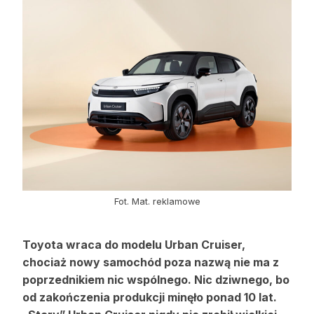
Strefa eksperta
Auto do lasu
Dla drwala
Leśnik na zakupach
Z zagranicy
Edukacja
Lasy prywatne
Fot. Mat. reklamowe
O nas
Toyota wraca do modelu Urban Cruiser,
chociaż nowy samochód poza nazwą nie ma z
100 lat „Lasu Polskiego”
poprzednikiem nic wspólnego. Nic dziwnego, bo
od zakończenia produkcji minęło ponad 10 lat.
Prenumerata