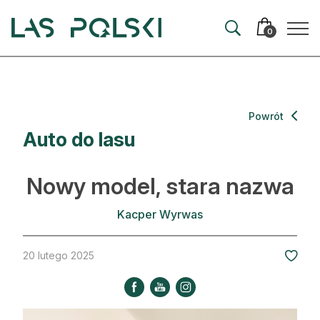
Przejdź
Przejdź
do
do
0
nawigacji
treści
Aktualności
Powrót
Auto do lasu
Artykuły
Hodowla lasu
Nowy model, stara nazwa
Ochrona lasu
Kacper Wyrwas
Nowe technologie
20 lutego 2025
Prawo
Kultura i historia