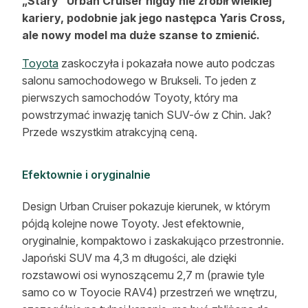
„Stary” Urban Cruiser nigdy nie zrobił wielkiej
Reklama
kariery, podobnie jak jego następca Yaris Cross,
ale nowy model ma duże szanse to zmienić.
Zostań autorem
Toyota
zaskoczyła i pokazała nowe auto podczas
Archiwum
salonu samochodowego w Brukseli. To jeden z
pierwszych samochodów Toyoty, który ma
Kontakt
powstrzymać inwazję tanich SUV-ów z Chin. Jak?
Przede wszystkim atrakcyjną ceną.
Efektownie i oryginalnie
Design Urban Cruiser pokazuje kierunek, w którym
pójdą kolejne nowe Toyoty. Jest efektownie,
oryginalnie, kompaktowo i zaskakująco przestronnie.
Japoński SUV ma 4,3 m długości, ale dzięki
rozstawowi osi wynoszącemu 2,7 m (prawie tyle
samo co w Toyocie RAV4) przestrzeń we wnętrzu,