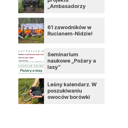
„Ambasadorzy
zmian”
61 zawodników w
Rucianem-Nidzie!
Seminarium
naukowe „Pożary a
lasy”
Leśny kalendarz. W
poszukiwaniu
owoców borówki
czernicy