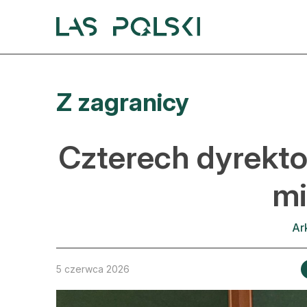
Przejdź
Przejdź
do
do
nawigacji
treści
A
Z zagranicy
A
S
Czterech dyrekto
A
mi
D
Ar
L
Z
5 czerwca 2026
E