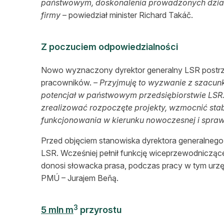
państwowym, doskonalenia prowadzonych dział
firmy
– powiedział minister Richard Takáč.
Z poczuciem odpowiedzialności
Nowo wyznaczony dyrektor generalny LSR postrze
pracowników.
– Przyjmuję to wyzwanie z szacu
potencjał w państwowym przedsiębiorstwie LSR.
zrealizować rozpoczęte projekty, wzmocnić sta
funkcjonowania w kierunku nowoczesnej i spraw
Przed objęciem stanowiska dyrektora generalneg
LSR. Wcześniej pełnił funkcję wiceprzewodnicz
donosi słowacka prasa, podczas pracy w tym urz
PMÚ – Jurajem Beňą.
3
5 mln m
przyrostu