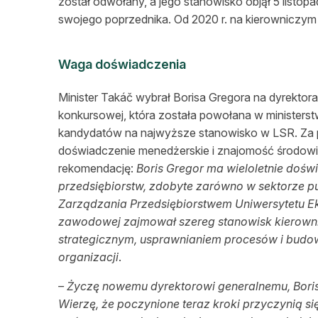
został odwołany, a jego stanowisko objął 5 listopa
swojego poprzednika. Od 2020 r. na kierowniczym
Waga doświadczenia
Minister Takáč wybrał Borisa Gregora na dyrektor
konkursowej, która została powołana w ministers
kandydatów na najwyższe stanowisko w LSR. Za 
doświadczenie menedżerskie i znajomość środowis
rekomendację:
Boris Gregor ma wieloletnie dośw
przedsiębiorstw, zdobyte zarówno w sektorze p
Zarządzania Przedsiębiorstwem Uniwersytetu E
zawodowej zajmował szereg stanowisk kierown
strategicznym, usprawnianiem procesów i bud
organizacji
.
–
Życz
ę nowemu
dyrektorowi generalnemu, Bor
Wierzę, że poczynione teraz kroki przyczynią si