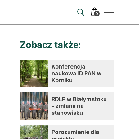
0
Zobacz także:
merata
ma
Konferencja
naukowa ID PAN w
 autorem
Kórniku
wum
RDLP w Białymstoku
t
– zmiana na
stanowisku
dyrektora
Porozumienie dla
projektu