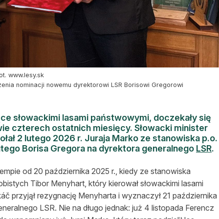
ot. www.lesy.sk
czenia nominacji nowemu dyrektorowi LSR Borisowi Gregorowi
ące słowackimi lasami państwowymi, doczekały się
e czterech ostatnich miesięcy. Słowacki minister
ołał 2 lutego 2026 r. Juraja Marko ze stanowiska p.o.
utego Borisa Gregora na dyrektora generalnego
LSR
.
mpie od 20 października 2025 r., kiedy ze stanowiska
istych Tibor Menyhart, który kierował słowackimi lasami
áč przyjął rezygnację Menyharta i wyznaczył 21 października
neralnego LSR. Nie na długo jednak: już 4 listopada Ferencz