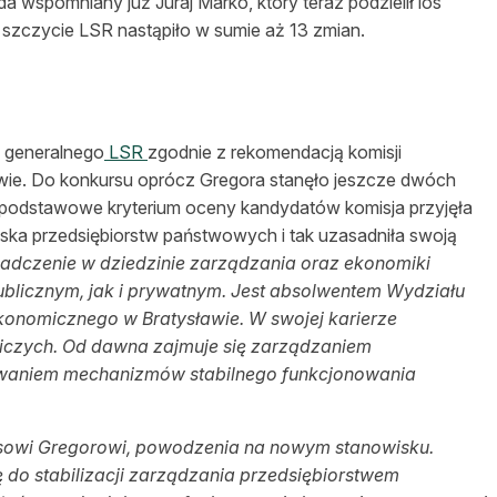
da wspomniany już Juraj Marko, który teraz podzielił los
 szczycie LSR nastąpiło w sumie aż 13 zmian.
a generalnego
LSR
zgodnie z rekomendacją komisji
twie. Do konkursu oprócz Gregora stanęło jeszcze dwóch
podstawowe kryterium oceny kandydatów komisja przyjęła
ka przedsiębiorstw państwowych i tak uzasadniła swoją
iadczenie w dziedzinie zarządzania oraz ekonomiki
ublicznym, jak i prywatnym. Jest absolwentem Wydziału
konomicznego w Bratysławie. W swojej karierze
iczych. Od dawna zajmuje się zarządzaniem
owaniem mechanizmów stabilnego funkcjonowania
isowi Gregorowi, powodzenia na nowym stanowisku.
ę do stabilizacji zarządzania przedsiębiorstwem