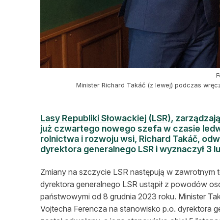
F
Minister Richard Takáč (z lewej) podczas wrę
Lasy Republiki Słowackiej (LSR)
, zarządzaj
już czwartego nowego szefa w czasie ledwi
rolnictwa i rozwoju wsi, Richard Takáč, odw
dyrektora generalnego LSR i wyznaczył 3 l
Zmiany na szczycie LSR następują w zawrotnym te
dyrektora generalnego LSR ustąpił z powodów osob
państwowymi od 8 grudnia 2023 roku. Minister Tak
Vojtecha Ferencza na stanowisko p.o. dyrektora ge