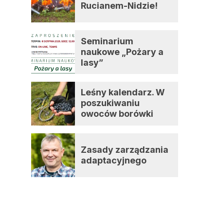
Rucianem-Nidzie!
Seminarium
naukowe „Pożary a
lasy”
Leśny kalendarz. W
poszukiwaniu
owoców borówki
czernicy
Zasady zarządzania
adaptacyjnego