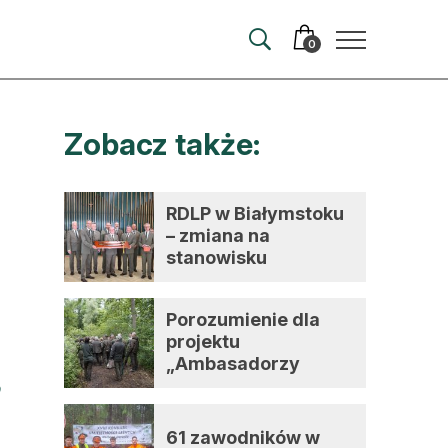
0
Zobacz także:
merata
ma
RDLP w Białymstoku
– zmiana na
 autorem
stanowisku
dyrektora
wum
Porozumienie dla
t
projektu
„Ambasadorzy
zmian”
61 zawodników w