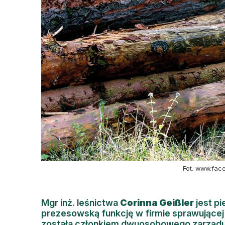
Fot. www.fac
Mgr inż. leśnictwa
Corinna Geißler
jest pi
prezesowską funkcję w firmie sprawującej
została członkiem dwuosobowego zarząd