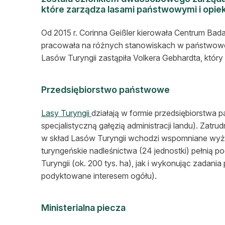
które zarządza lasami państwowymi i opiek
Od 2015 r. Corinna Geißler kierowała Centrum Bad
pracowała na różnych stanowiskach w państwowej 
Lasów Turyngii zastąpiła Volkera Gebhardta, który p
Przedsiębiorstwo państwowe
Lasy Turyngii
działają w formie przedsiębiorstwa 
specjalistyczną gałęzią administracji landu). Zatru
w skład Lasów Turyngii wchodzi wspomniane wyże
turyngeńskie nadleśnictwa (24 jednostki) pełnią
Turyngii (ok. 200 tys. ha), jak i wykonując zadani
podyktowane interesem ogółu).
Ministerialna piecza