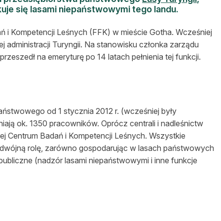
uje się lasami niepaństwowymi tego landu.
ań i Kompetencji Leśnych (FFK) w mieście Gotha. Wcześniej
administracji Turyngii. Na stanowisku członka zarządu
rzeszedł na emeryturę po 14 latach pełnienia tej funkcji.
państwowego od 1 stycznia 2012 r. (wcześniej były
dniają ok. 1350 pracowników. Oprócz centrali i nadleśnictw
j Centrum Badań i Kompetencji Leśnych. Wszystkie
 podwójną rolę, zarówno gospodarując w lasach państwowych
a publiczne (nadzór lasami niepaństwowymi i inne funkcje