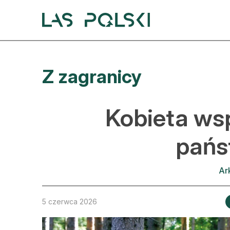
Przejdź
Przejdź
do
do
nawigacji
treści
A
Z zagranicy
A
S
Kobieta wsp
A
pań
D
Ar
L
Z
5 czerwca 2026
E