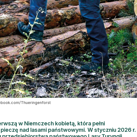
ebook.com/Thueringenforst
erwszą w Niemczech kobietą, która pełni
 pieczę nad lasami państwowymi. W styczniu 2026 r.
u przedsiębiorstwa państwowego
Lasy Turyngii
,