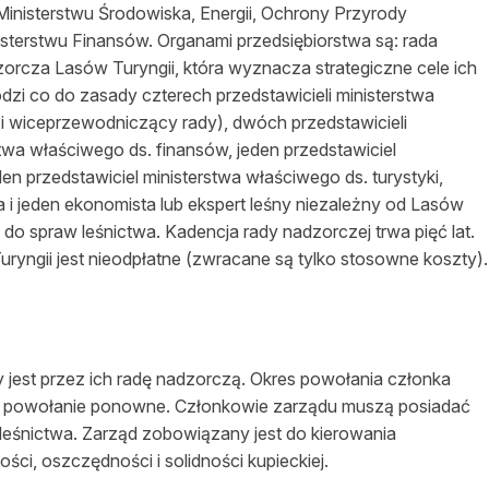
inisterstwu Środowiska, Energii, Ochrony Przyrody
sterstwu Finansów. Organami przedsiębiorstwa są: rada
orcza Lasów Turyngii, która wyznacza strategiczne cele ich
odzi co do zasady czterech przedstawicieli ministerstwa
i wiceprzewodniczący rady), dwóch przedstawicieli
stwa właściwego ds. finansów, jeden przedstawiciel
en przedstawiciel ministerstwa właściwego ds. turystyki,
i jeden ekonomista lub ekspert leśny niezależny od Lasów
do spraw leśnictwa. Kadencja rady nadzorczej trwa pięć lat.
uryngii jest nieodpłatne (zwracane są tylko stosowne koszty).
est przez ich radę nadzorczą. Okres powołania członka
est powołanie ponowne. Członkowie zarządu muszą posiadać
eśnictwa. Zarząd zobowiązany jest do kierowania
ci, oszczędności i solidności kupieckiej.