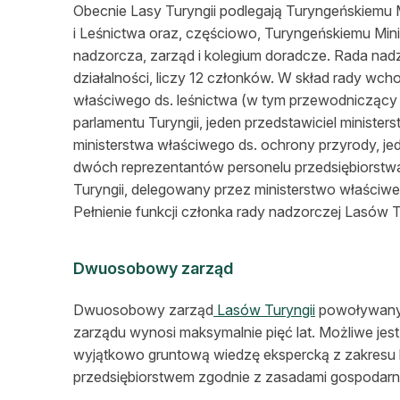
Obecnie Lasy Turyngii podlegają Turyngeńskiemu M
i Leśnictwa oraz, częściowo, Turyngeńskiemu Mini
nadzorcza, zarząd i kolegium doradcze. Rada nadz
działalności, liczy 12 członków. W skład rady wch
właściwego ds. leśnictwa (w tym przewodniczący 
parlamentu Turyngii, jeden przedstawiciel minister
ministerstwa właściwego ds. ochrony przyrody, jed
dwóch reprezentantów personelu przedsiębiorstwa 
Turyngii, delegowany przez ministerstwo właściwe 
Pełnienie funkcji członka rady nadzorczej Lasów T
Dwuosobowy zarząd
Dwuosobowy zarząd
Lasów Turyngii
powoływany j
zarządu wynosi maksymalnie pięć lat. Możliwe j
wyjątkowo gruntową wiedzę ekspercką z zakresu l
przedsiębiorstwem zgodnie z zasadami gospodarnoś