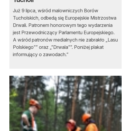
Reklama
Już 9 lipca, wśród malowniczych Borów
Tucholskich, odbedą się Europejskie Mistrzostwa
Zostań autorem
Drwali. Patronem honorowym tego wydarzenia
jest Przewodniczący Parlamentu Europejskiego.
Archiwum
A wśród patronów medialnych nie zabrakło „Lasu
Kontakt
Polskiego”” oraz „”Drwala””. Poniżej plakat
informujący o zawodach.”