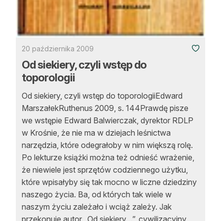
20 października 2009
Od siekiery, czyli wstęp do
toporologii
Od siekiery, czyli wstęp do toporologiiEdward
MarszałekRuthenus 2009, s. 144Prawdę pisze
we wstępie Edward Balwierczak, dyrektor RDLP
w Krośnie, że nie ma w dziejach leśnictwa
narzędzia, które odegrałoby w nim większą rolę.
Po lekturze książki można też odnieść wrażenie,
że niewiele jest sprzętów codziennego użytku,
które wpisałyby się tak mocno w liczne dziedziny
naszego życia. Ba, od których tak wiele w
naszym życiu zależało i wciąż zależy. Jak
przekonuje autor „Od siekiery…”, cywilizacyjny