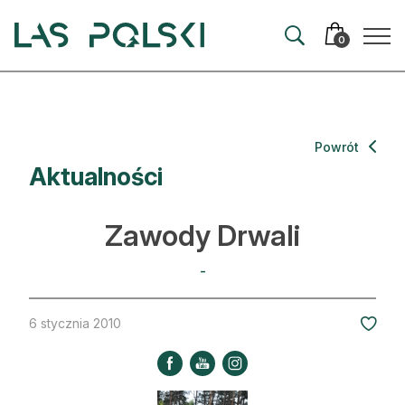
Przejdź
Przejdź
do
do
0
nawigacji
treści
Aktualności
Powrót
Aktualności
Artykuły
Hodowla lasu
Zawody Drwali
Ochrona lasu
-
Nowe technologie
6 stycznia 2010
Prawo
Kultura i historia