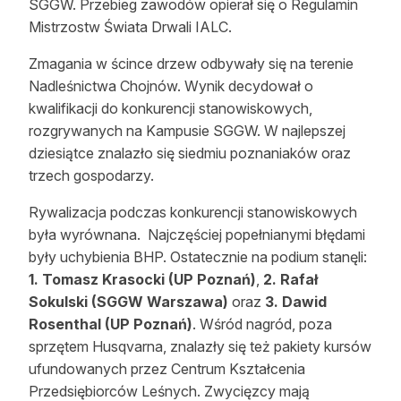
SGGW. Przebieg zawodów opierał się o Regulamin
Reklama
Mistrzostw Świata Drwali IALC.
Zostań autorem
Zmagania w ścince drzew odbywały się na terenie
Nadleśnictwa Chojnów. Wynik decydował o
Archiwum
kwalifikacji do konkurencji stanowiskowych,
rozgrywanych na Kampusie SGGW. W najlepszej
Kontakt
dziesiątce znalazło się siedmiu poznaniaków oraz
trzech gospodarzy.
Rywalizacja podczas konkurencji stanowiskowych
była wyrównana.
Najczęściej popełnianymi błędami
były uchybienia BHP. Ostatecznie na podium stanęli:
1. Tomasz Krasocki (UP Poznań)
,
2. Rafał
Sokulski (SGGW Warszawa)
oraz
3. Dawid
Rosenthal (UP Poznań)
. Wśród nagród, poza
sprzętem Husqvarna, znalazły się też pakiety kursów
ufundowanych przez Centrum Kształcenia
Przedsiębiorców Leśnych. Zwycięzcy mają