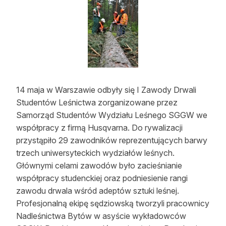
Strefa eksperta
Auto do lasu
Dla drwala
Leśnik na zakupach
14 maja w Warszawie odbyły się I Zawody Drwali
Z zagranicy
Studentów Leśnictwa zorganizowane przez
Samorząd Studentów Wydziału Leśnego SGGW we
Edukacja
współpracy z firmą Husqvarna. Do rywalizacji
przystąpiło 29 zawodników reprezentujących barwy
Lasy prywatne
trzech uniwersyteckich wydziałów leśnych.
Głównymi celami zawodów było zacieśnianie
O nas
współpracy studenckiej oraz podniesienie rangi
zawodu drwala wśród adeptów sztuki leśnej.
100 lat „Lasu Polskiego”
Profesjonalną ekipę sędziowską tworzyli pracownicy
Prenumerata
Nadleśnictwa Bytów w asyście wykładowców