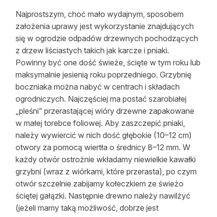
Najprostszym, choć mało wydajnym, sposobem
założenia uprawy jest wykorzystanie znajdujących
się w ogrodzie odpadów drzewnych pochodzących
z drzew liściastych takich jak karcze i pniaki.
Powinny być one dość świeże, ścięte w tym roku lub
maksymalnie jesienią roku poprzedniego. Grzybnię
boczniaka można nabyć w centrach i składach
ogrodniczych. Najczęściej ma postać szarobiałej
„pleśni” przerastającej wióry drzewne zapakowane
w małej torebce foliowej. Aby zaszczepić pniaki,
należy wywiercić w nich dość głębokie (10–12 cm)
otwory za pomocą wiertła o średnicy 8–12 mm. W
każdy otwór ostrożnie wkładamy niewielkie kawałki
grzybni (wraz z wiórkami, które przerasta), po czym
otwór szczelnie zabijamy kołeczkiem ze świeżo
ściętej gałązki. Następnie drewno należy nawilżyć
(jeżeli mamy taką możliwość, dobrze jest