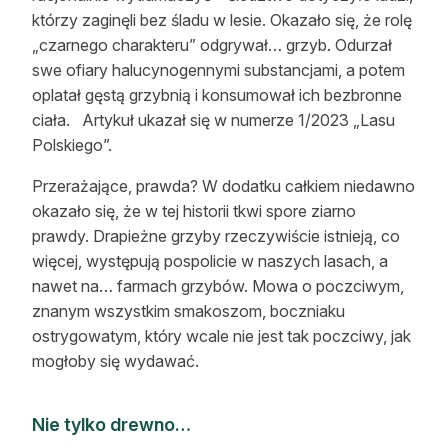
którzy zaginęli bez śladu w lesie. Okazało się, że rolę
Reklama
„czarnego charakteru” odgrywał… grzyb. Odurzał
Zostań autorem
swe ofiary halucynogennymi substancjami, a potem
oplatał gęstą grzybnią i konsumował ich bezbronne
Archiwum
ciała. Artykuł ukazał się w numerze 1/2023 „Lasu
Polskiego”.
Kontakt
Przerażające, prawda? W dodatku całkiem niedawno
okazało się, że w tej historii tkwi spore ziarno
prawdy. Drapieżne grzyby rzeczywiście istnieją, co
więcej, występują pospolicie w naszych lasach, a
nawet na… farmach grzybów. Mowa o poczciwym,
znanym wszystkim smakoszom, boczniaku
ostrygowatym, który wcale nie jest tak poczciwy, jak
mogłoby się wydawać.
Nie tylko drewno…