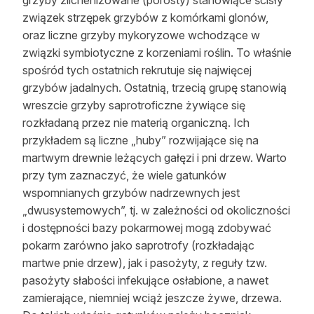
związek strzępek grzybów z komórkami glonów,
oraz liczne grzyby mykoryzowe wchodzące w
związki symbiotyczne z korzeniami roślin. To właśnie
spośród tych ostatnich rekrutuje się najwięcej
grzybów jadalnych. Ostatnią, trzecią grupę stanowią
wreszcie grzyby saprotroficzne żywiące się
rozkładaną przez nie materią organiczną. Ich
przykładem są liczne „huby” rozwijające się na
martwym drewnie leżących gałęzi i pni drzew. Warto
przy tym zaznaczyć, że wiele gatunków
wspomnianych grzybów nadrzewnych jest
„dwusystemowych”, tj. w zależności od okoliczności
i dostępności bazy pokarmowej mogą zdobywać
pokarm zarówno jako saprotrofy (rozkładając
martwe pnie drzew), jak i pasożyty, z reguły tzw.
pasożyty słabości infekujące osłabione, a nawet
zamierające, niemniej wciąż jeszcze żywe, drzewa.