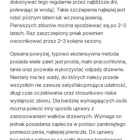
dokonywać tego regularnie przez najbliższe dni,
polewając je wodą). Takie szczepienia najlepiej jest
robić późnym latem lub wczesną jesienią.
Pierwszych zbiorów można spodziewać się po 2–3
latach. Raz zaszczepiony pniak powinien
owocnikować przez 2–3 kolejne sezony.
Opisana powyżej, typowo ekstensywna metoda
posiada wiele zalet: jest prosta, mało pracochłonna,
tania oraz pozwala wykorzystać odpady drzewne.
Niestety ma też wady, do których należy przede
wszystkim nie zawsze satysfakcjonująca udatność,
długi czas oczekiwania oraz stosunkowo niska
wydajność zbioru. Dla bardziej wymagających osób
można polecić inny sposób uprawy z
zastosowaniem wałków drzewnych. Wymaga on
jednak posiadania zaplecza w postaci zamkniętego
pomieszczenia, najlepiej piwniczki. Do uprawy
boczniaka najlepsze są wałki drewna topolowego,