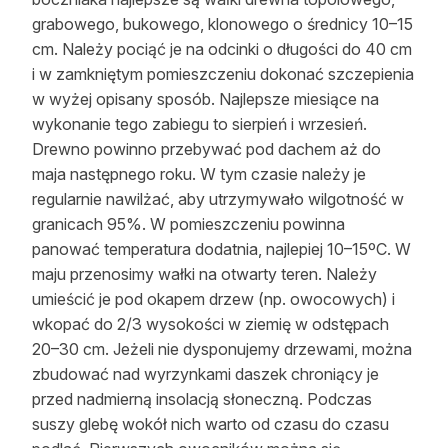
grabowego, bukowego, klonowego o średnicy 10–15
cm. Należy pociąć je na odcinki o długości do 40 cm
i w zamkniętym pomieszczeniu dokonać szczepienia
w wyżej opisany sposób. Najlepsze miesiące na
wykonanie tego zabiegu to sierpień i wrzesień.
Drewno powinno przebywać pod dachem aż do
maja następnego roku. W tym czasie należy je
regularnie nawilżać, aby utrzymywało wilgotność w
granicach 95%. W pomieszczeniu powinna
panować temperatura dodatnia, najlepiej 10–15ºC. W
maju przenosimy wałki na otwarty teren. Należy
umieścić je pod okapem drzew (np. owocowych) i
wkopać do 2/3 wysokości w ziemię w odstępach
20–30 cm. Jeżeli nie dysponujemy drzewami, można
zbudować nad wyrzynkami daszek chroniący je
przed nadmierną insolacją słoneczną. Podczas
suszy glebę wokół nich warto od czasu do czasu