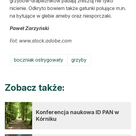
grzybów-drapieżników padają zresztą nie tylko
nicienie. Odkryto bowiem także gatunki polujące m.in.
na bytujące w glebie ameby oraz niesporczaki.
Paweł Zarzyński
Fot. www.stock.adobe.com
boczniak ostrygowaty
grzyby
Zobacz także:
Konferencja naukowa ID PAN w
Kórniku