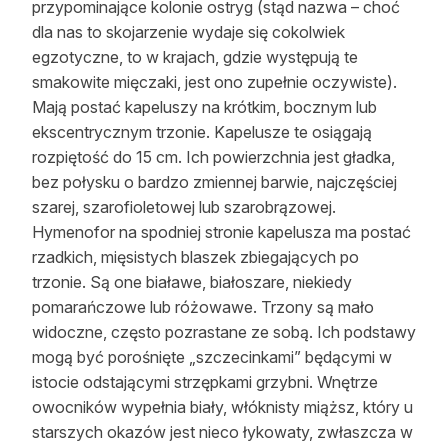
przypominające kolonie ostryg (stąd nazwa – choć
dla nas to skojarzenie wydaje się cokolwiek
egzotyczne, to w krajach, gdzie występują te
smakowite mięczaki, jest ono zupełnie oczywiste).
Mają postać kapeluszy na krótkim, bocznym lub
ekscentrycznym trzonie. Kapelusze te osiągają
rozpiętość do 15 cm. Ich powierzchnia jest gładka,
bez połysku o bardzo zmiennej barwie, najczęściej
szarej, szarofioletowej lub szarobrązowej.
Hymenofor na spodniej stronie kapelusza ma postać
rzadkich, mięsistych blaszek zbiegających po
trzonie. Są one białawe, białoszare, niekiedy
pomarańczowe lub różowawe. Trzony są mało
widoczne, często pozrastane ze sobą. Ich podstawy
mogą być porośnięte „szczecinkami” będącymi w
istocie odstającymi strzępkami grzybni. Wnętrze
owocników wypełnia biały, włóknisty miąższ, który u
starszych okazów jest nieco łykowaty, zwłaszcza w