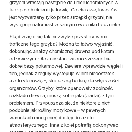
grzybni wrastają następnie do unieruchomionych w
ten sposób nicieni i je trawią. Co ciekawe, kwas ów
jest wytwarzany tylko przez strzępki grzybni, nie
występuje natomiast w samym owocniku boczniaka.
Skąd wzięło się tak niezwykłe przystosowanie
troficzne tego grzyba? Można to łatwo wyjaśnić,
dokonując analizy chemicznej drewna pod kątem
odżywczym. Otóż nie stanowi ono szczególnie
dobrej bazy pokarmowej. Zawiera wprawdzie węgiel i
tlen, jednak z reguły występuje w nim niedostatek
azotu stanowiący skuteczną barierę dla większości
organizmów. Grzyby, które opanowały zdolność
rozkładu drewna, muszą sobie jakoś radzić z tym
problemem. Przypuszcza się, że niektóre z nich –
podobnie jak rośliny motylkowe – w pewnych
warunkach mogą mieć dostęp do azotu
atmosferycznego. Inne z kolei potrafią dokonywać