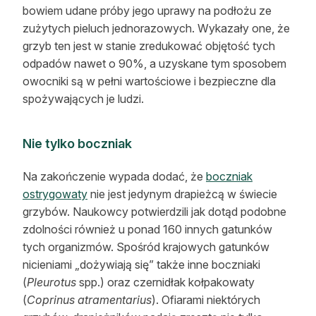
bowiem udane próby jego uprawy na podłożu ze
zużytych pieluch jednorazowych. Wykazały one, że
grzyb ten jest w stanie zredukować objętość tych
odpadów nawet o 90%, a uzyskane tym sposobem
owocniki są w pełni wartościowe i bezpieczne dla
spożywających je ludzi.
Nie tylko boczniak
Na zakończenie wypada dodać, że
boczniak
ostrygowaty
nie jest jedynym drapieżcą w świecie
grzybów. Naukowcy potwierdzili jak dotąd podobne
zdolności również u ponad 160 innych gatunków
tych organizmów. Spośród krajowych gatunków
nicieniami „dożywiają się” także inne boczniaki
(
Pleurotus
spp.) oraz czernidłak kołpakowaty
(
Coprinus
atramentarius
). Ofiarami niektórych