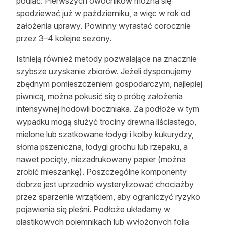
podlać. Pierwszych owocników można się
spodziewać już w październiku, a więc w rok od
założenia uprawy. Powinny wyrastać corocznie
przez 3–4 kolejne sezony.
Istnieją również metody pozwalające na znacznie
szybsze uzyskanie zbiorów. Jeżeli dysponujemy
zbędnym pomieszczeniem gospodarczym, najlepiej
piwnicą, można pokusić się o próbę założenia
intensywnej hodowli boczniaka. Za podłoże w tym
wypadku mogą służyć trociny drewna liściastego,
mielone lub szatkowane łodygi i kolby kukurydzy,
słoma pszeniczna, łodygi grochu lub rzepaku, a
nawet pocięty, niezadrukowany papier (można
zrobić mieszankę). Poszczególne komponenty
dobrze jest uprzednio wysterylizować chociażby
przez sparzenie wrzątkiem, aby ograniczyć ryzyko
pojawienia się pleśni. Podłoże układamy w
plastikowych pojemnikach lub wyłożonych folią