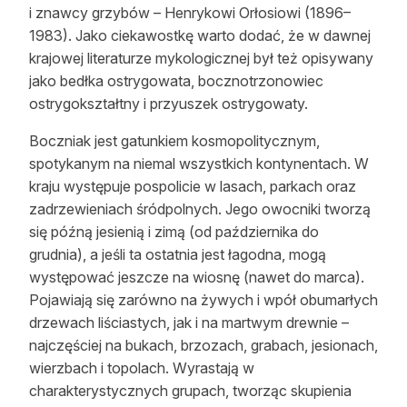
i znawcy grzybów – Henrykowi Orłosiowi (1896–
1983). Jako ciekawostkę warto dodać, że w dawnej
krajowej literaturze mykologicznej był też opisywany
jako bedłka ostrygowata, bocznotrzonowiec
ostrygokształtny i przyuszek ostrygowaty.
Boczniak jest gatunkiem kosmopolitycznym,
spotykanym na niemal wszystkich kontynentach. W
kraju występuje pospolicie w lasach, parkach oraz
zadrzewieniach śródpolnych. Jego owocniki tworzą
się późną jesienią i zimą (od października do
grudnia), a jeśli ta ostatnia jest łagodna, mogą
występować jeszcze na wiosnę (nawet do marca).
Pojawiają się zarówno na żywych i wpół obumarłych
drzewach liściastych, jak i na martwym drewnie –
najczęściej na bukach, brzozach, grabach, jesionach,
wierzbach i topolach. Wyrastają w
charakterystycznych grupach, tworząc skupienia