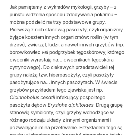
Jak pamiętamy z wykładów mykologii, grzyby – z
punktu widzenia sposobu zdobywania pokarmu –
można podzielić na trzy podstawowe grupy.
Pierwszą z nich stanowią pasożyty, czyli organizmy
żyjące kosztem innych organizmów: roślin (w tym
drzew), zwierząt, ludzi, a nawet innych grzybów (np.
borowikowiec
vel
podgrzybek tęgoskórowy, którego
owocniki wyrastają na… owocnikach tęgoskóra
cytrynowego). Do ciekawych przedstawicieli tej
grupy należą tzw. hiperpasożyty, czyli pasożyty
pasożytujące na… innych pasożytach. W świecie
grzybów przykładem tego zjawiska jest np.
Cicinnobolus cesatii
infekujący pospolitego
pasożyta dębów
Erysiphe alphitoides
. Drugą grupę
stanowią symbionty, czyli grzyby wchodzące w
różnego rodzaju układy z innymi organizmami i
pozwalające im na przetrwanie. Przykładem tego są
grzyby zlichenizowane (porosty) stanowiące ścisły