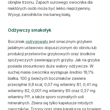
obrębie trzonu. Zapach surowego owocnika dla
niektórych osób może być lekko nieprzyjemny.
Wysyp zarodników ma barwę białą.
Odżywczy smakołyk
Boczniak
ostrygowaty
jest smacznym grzybem
jadalnym ustawowo dopuszczonym do obrotu lub
produkcji przetworów grzybowych oraz środków
spożywczych zawierających grzyby. Jak na grzyba
posiada stosunkowo duże walory odżywcze. W
suchej masie owocnika występuje średnio 18,1%
białka. 100 g świeżych boczniaków zawiera
przeciętnie 9,8 kcal, 0,07 mg witaminy B1, 0,41 mg
witaminy B2, 0,001 mg witaminy B5 oraz 0,37 mg
witaminy PP, a także sporo rozmaitych soli
mineralnych. Zbiera się tylko kapelusze młodych
owocników. Trzony oraz stare kapelusze są bowiem