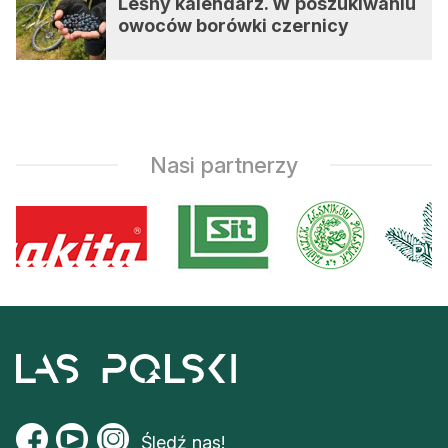
Leśny kalendarz. W poszukiwaniu
owoców borówki czernicy
Nasi partnerzy
Śledź nas!