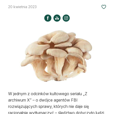
Strefa eksperta
20 kwietnia 2023
Auto do lasu
Dla drwala
Leśnik na zakupach
Z zagranicy
Edukacja
Lasy prywatne
O nas
W jednym z odcinków kultowego serialu „Z
100 lat „Lasu Polskiego”
archiwum X” – o dwójce agentów FBI
rozwiązujących sprawy, których nie daje się
Prenumerata
racjonalnie wytłumaczyć – śledztwo dotyczyło ludzi,