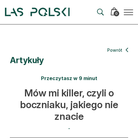
Przejdź
Przejdź
do
do
0
nawigacji
treści
Aktualności
Powrót
Artykuły
Artykuły
Hodowla lasu
Przeczytasz w 9 minut
Ochrona lasu
Mów mi killer, czyli o
boczniaku, jakiego nie
Nowe technologie
znacie
Prawo
-
Kultura i historia