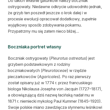
Do takich właśnie gatunków należy boczniak
ostrygowaty. Niedawne odkrycie udowodniło jednak,
że grzyb ten poszedł jeszcze o krok dalej i w
procesie ewolucji opracował dodatkowy, zupełnie
wyjątkowy sposób zdobywania pokarmu.
Przypatrzmy mu się zatem nieco bliżej…
Boczniaka portret własny
Boczniak ostrygowaty (
Pleurotus ostreatus
) jest
grzybem podstawkowym z rodziny
boczniakowatych (
Pleurotaceae
) w rzędzie
pieczarkowców (
Agaricales
). Po raz pierwszy
został opisany już w 1774 r. przez francuskiego
biologa Nikolausa Josepha von Jacquin (1727–1817),
a obowiązującą dziś nazwę łacińską nadał mu w
1871 r. niemiecki mykolog Paul Kummer (1845–1920).
Swoje polskie miano zawdzięcza słynnemu leśnikowi