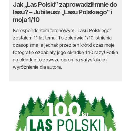
Jak „Las Polski” zaprowadził mnie do
Reklama
lasu? – Jubileusz „Lasu Polskiego” i
moja 1/10
Zostań autorem
Korespondentem terenowym „Lasu Polskiego”
Archiwum
zostałem 11 lat temu. To zaledwie 1/10 istnienia
czasopisma, a jednak przez ten krótki czas moje
Kontakt
fotografie ozdabiały jego okładkę 140 razy! Fotka
na okładce to zawsze ogromna satysfakcja i
wyróżnienie dla autora.