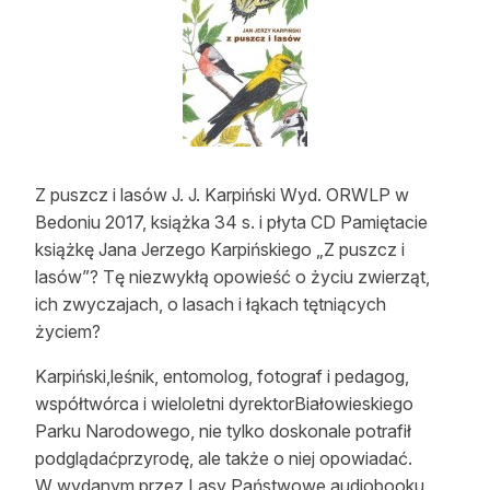
Strefa eksperta
Auto do lasu
Dla drwala
Leśnik na zakupach
Z puszcz i lasów J. J. Karpiński Wyd. ORWLP w
Z zagranicy
Bedoniu 2017, książka 34 s. i płyta CD Pamiętacie
książkę Jana Jerzego Karpińskiego „Z puszcz i
Edukacja
lasów”? Tę niezwykłą opowieść o życiu zwierząt,
ich zwyczajach, o lasach i łąkach tętniących
Lasy prywatne
życiem?
O nas
Karpiński,leśnik, entomolog, fotograf i pedagog,
współtwórca i wieloletni dyrektorBiałowieskiego
100 lat „Lasu Polskiego”
Parku Narodowego, nie tylko doskonale potrafił
podglądaćprzyrodę, ale także o niej opowiadać.
Prenumerata
W wydanym przez Lasy Państwowe audiobooku