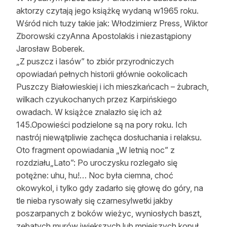
aktorzy czytają jego książkę wydaną w1965 roku.
Reklama
Wśród nich tuzy takie jak: Włodzimierz Press, Wiktor
Zostań autorem
Zborowski czyAnna Apostolakis i niezastąpiony
Jarosław Boberek.
Archiwum
„Z puszcz i lasów” to zbiór przyrodniczych
opowiadań pełnych historii głównie ookolicach
Kontakt
Puszczy Białowieskiej i ich mieszkańcach – żubrach,
wilkach czyukochanych przez Karpińskiego
owadach. W książce znalazło się ich aż
145.Opowieści podzielone są na pory roku. Ich
nastrój niewątpliwie zachęca dosłuchania i relaksu.
Oto fragment opowiadania „W letnią noc” z
rozdziału„Lato”: Po uroczysku rozlegało się
potężne: uhu, hu!… Noc była ciemna, choć
okowykol, i tylko gdy zadarło się głowę do góry, na
tle nieba rysowały się czarnesylwetki jakby
poszarpanych z boków wieżyc, wyniosłych baszt,
zębatych murów iwiększych lub mniejszych kopuł.