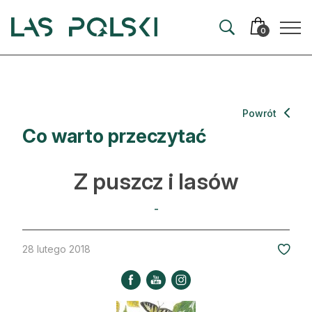
Przejdź
Przejdź
do
do
0
nawigacji
treści
Aktualności
Powrót
Co warto przeczytać
Artykuły
Hodowla lasu
Z puszcz i lasów
Ochrona lasu
-
Nowe technologie
28 lutego 2018
Prawo
Kultura i historia