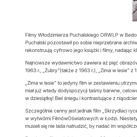
L
Filmy Włodzimierza Puchalskiego ORWLP w Bedoniu
Puchalski pozostawił po sobie nieprzebrane archi
rekonstruują cyfrowo jego książki i filmy, nadają
Najnowsze wydawnictwo zawiera aż pięć obrazów:„
1963 r., „Żubry”(także z 1963 r.), „Zima w lesie” z
„Zima w lesie” to jedyny film w zestawieniu utrz
miał już wtedy dodyspozycji taśmy barwne, celow
w dziesiątkę! Biel śniegu i kontrastujące z niąodcie
Szczególnie cenny jest jednak film „Skrzydlaci ry
w wytwórni FilmówOświatowych w Łodzi. Niestety, 
musieli się nie lada natrudzić, by nadać im współc