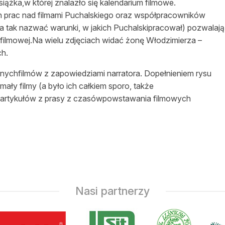
iążka,w której znalazło się kalendarium filmowe.
 prac nad filmami Puchalskiego oraz współpracowników
a tak nazwać warunki, w jakich Puchalskipracował) pozwalają
 filmowej.Na wielu zdjęciach widać żonę Włodzimierza –
ch.
ólnychfilmów z zapowiedziami narratora. Dopełnieniem rysu
mały filmy (a było ich całkiem sporo, także
artykułów z prasy z czasówpowstawania filmowych
Nasi partnerzy