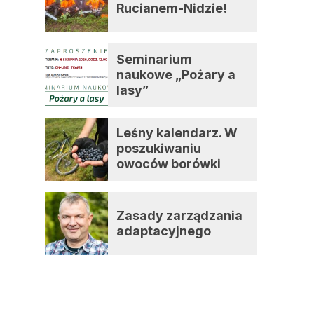
Rucianem-Nidzie!
Seminarium
naukowe „Pożary a
lasy”
Leśny kalendarz. W
poszukiwaniu
owoców borówki
czernicy
Zasady zarządzania
adaptacyjnego