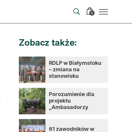
0
Zobacz także:
merata
ma
RDLP w Białymstoku
– zmiana na
 autorem
stanowisku
dyrektora
wum
Porozumienie dla
t
projektu
„Ambasadorzy
zmian”
61 zawodników w