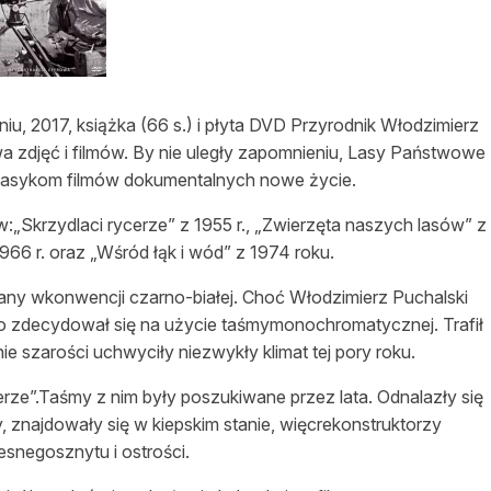
asy prywatne
, 2017, książka (66 s.) i płyta DVD Przyrodnik Włodzimierz
wa zdjęć i filmów. By nie uległy zapomnieniu, Lasy Państwowe
c klasykom filmów dokumentalnych nowe życie.
Skrzydlaci rycerze” z 1955 r., „Zwierzęta naszych lasów” z
 1966 r. oraz „Wśród łąk i wód” z 1974 roku.
ymany wkonwencji czarno-białej. Choć Włodzimierz Puchalski
o zdecydował się na użycie taśmymonochromatycznej. Trafił
nie szarości uchwyciły niezwykły klimat tej pory roku.
cerze”.Taśmy z nim były poszukiwane przez lata. Odnalazły się
znajdowały się w kiepskim stanie, więcrekonstruktorzy
zesnegosznytu i ostrości.