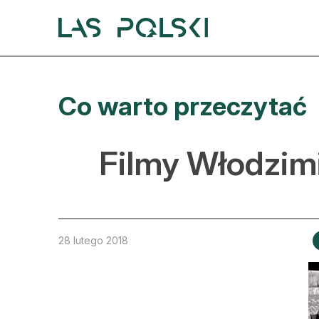
Przejdź
Przejdź
do
do
nawigacji
treści
A
Co warto przeczytać
A
S
Filmy Włodzim
A
D
L
28 lutego 2018
Z
E