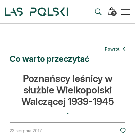
Przejdź
Przejdź
do
do
0
nawigacji
treści
Aktualności
Powrót
Co warto przeczytać
Artykuły
Hodowla lasu
Poznańscy leśnicy w
Ochrona lasu
służbie Wielkopolski
Walczącej 1939-1945
Nowe technologie
Prawo
-
Kultura i historia
23 sierpnia 2017