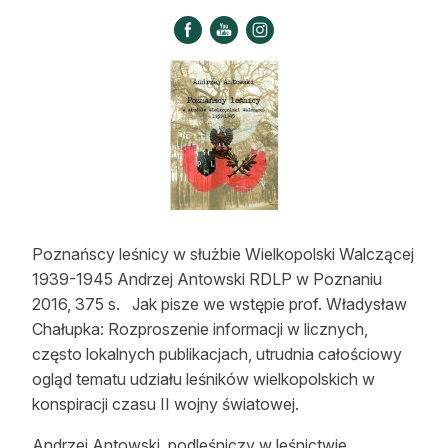
Strefa eksperta
Auto do lasu
Dla drwala
Leśnik na zakupach
Z zagranicy
Edukacja
Poznańscy leśnicy w służbie Wielkopolski Walczącej
1939-1945 Andrzej Antowski RDLP w Poznaniu
Lasy prywatne
2016, 375 s. Jak pisze we wstępie prof. Władysław
Chałupka: Rozproszenie informacji w licznych,
O nas
często lokalnych publikacjach, utrudnia całościowy
ogląd tematu udziału leśników wielkopolskich w
100 lat „Lasu Polskiego”
konspiracji czasu II wojny światowej.
Prenumerata
Andrzej Antowski, podleśniczy w leśnictwie