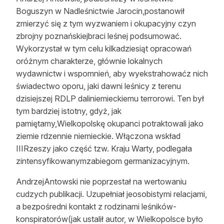
Boguszyn w Nadleśnictwie Jarocin,postanowił
Reklama
zmierzyć się z tym wyzwaniem i okupacyjny czyn
Zostań autorem
zbrojny poznańskiejbraci leśnej podsumować.
Wykorzystał w tym celu kilkadziesiąt opracowań
Archiwum
oróżnym charakterze, głównie lokalnych
wydawnictw i wspomnień, aby wyekstrahowaćz nich
Kontakt
świadectwo oporu, jaki dawni leśnicy z terenu
dzisiejszej RDLP daliniemieckiemu terrorowi. Ten był
tym bardziej istotny, gdyż, jak
pamiętamy,Wielkopolskę okupanci potraktowali jako
ziemie rdzennie niemieckie. Włączona wskład
IIIRzeszy jako część tzw. Kraju Warty, podlegała
zintensyfikowanymzabiegom germanizacyjnym.
AndrzejAntowski nie poprzestał na wertowaniu
cudzych publikacji. Uzupełniał jeosobistymi relacjami,
a bezpośredni kontakt z rodzinami leśników-
konspiratorów(jak ustalił autor, w Wielkopolsce było