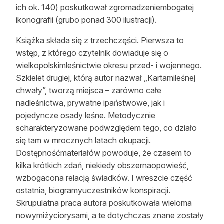
ich ok. 140) poskutkował zgromadzeniembogatej
ikonografii (grubo ponad 300 ilustracji).
Książka składa się z trzechczęści. Pierwsza to
wstęp, z którego czytelnik dowiaduje się o
wielkopolskimleśnictwie okresu przed- i wojennego.
Szkielet drugiej, którą autor nazwał „Kartamileśnej
chwały”, tworzą miejsca – zarówno całe
nadleśnictwa, prywatne ipaństwowe, jak i
pojedyncze osady leśne. Metodycznie
scharakteryzowane podwzględem tego, co działo
się tam w mrocznych latach okupacji.
Dostępnośćmateriałów powoduje, że czasem to
kilka krótkich zdań, niekiedy obszernaopowieść,
wzbogacona relacją świadków. I wreszcie część
ostatnia, biogramyuczestników konspiracji.
Skrupulatna praca autora poskutkowała wieloma
nowymiżyciorysami, a te dotychczas znane zostały