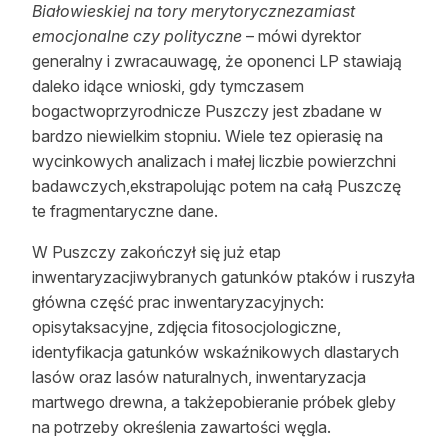
Białowieskiej na tory merytorycznezamiast
emocjonalne czy polityczne
– mówi dyrektor
generalny i zwracauwagę, że oponenci LP stawiają
daleko idące wnioski, gdy tymczasem
bogactwoprzyrodnicze Puszczy jest zbadane w
bardzo niewielkim stopniu. Wiele tez opierasię na
wycinkowych analizach i małej liczbie powierzchni
badawczych,ekstrapolując potem na całą Puszczę
te fragmentaryczne dane.
W Puszczy zakończył się już etap
inwentaryzacjiwybranych gatunków ptaków i ruszyła
główna część prac inwentaryzacyjnych:
opisytaksacyjne, zdjęcia fitosocjologiczne,
identyfikacja gatunków wskaźnikowych dlastarych
lasów oraz lasów naturalnych, inwentaryzacja
martwego drewna, a takżepobieranie próbek gleby
na potrzeby określenia zawartości węgla.