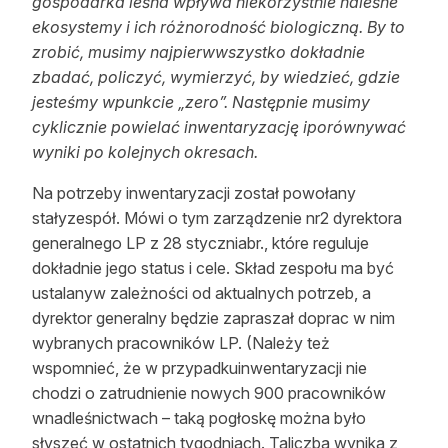
gospodarka leśna wpływa niekorzystnie naleśne
Reklama
ekosystemy i ich różnorodność biologiczną. By to
zrobić, musimy najpierwwszystko dokładnie
Zostań autorem
zbadać, policzyć, wymierzyć, by wiedzieć, gdzie
jesteśmy wpunkcie „zero”. Następnie musimy
Archiwum
cyklicznie powielać inwentaryzację iporównywać
wyniki po kolejnych okresach.
Kontakt
Na potrzeby inwentaryzacji został powołany
stałyzespół. Mówi o tym zarządzenie nr2 dyrektora
generalnego LP z 28 styczniabr., które reguluje
dokładnie jego status i cele. Skład zespołu ma być
ustalanyw zależności od aktualnych potrzeb, a
dyrektor generalny będzie zapraszał doprac w nim
wybranych pracowników LP. (Należy też
wspomnieć, że w przypadkuinwentaryzacji nie
chodzi o zatrudnienie nowych 900 pracowników
wnadleśnictwach – taką pogłoskę można było
słyszeć w ostatnich tygodniach. Taliczba wynika z