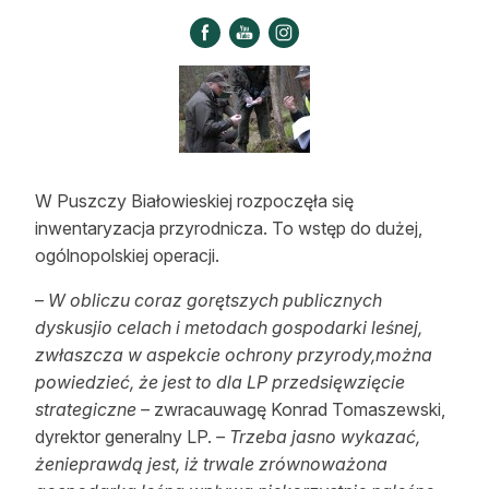
Strefa eksperta
Auto do lasu
Dla drwala
Leśnik na zakupach
W Puszczy Białowieskiej rozpoczęła się
Z zagranicy
inwentaryzacja przyrodnicza. To wstęp do dużej,
ogólnopolskiej operacji.
Edukacja
–
W obliczu coraz gorętszych publicznych
Lasy prywatne
dyskusjio celach i metodach gospodarki leśnej,
zwłaszcza w aspekcie ochrony przyrody,można
O nas
powiedzieć, że jest to dla LP przedsięwzięcie
strategiczne –
zwracauwagę Konrad Tomaszewski,
100 lat „Lasu Polskiego”
dyrektor generalny LP.
– Trzeba jasno wykazać,
żenieprawdą jest, iż trwale zrównoważona
Prenumerata