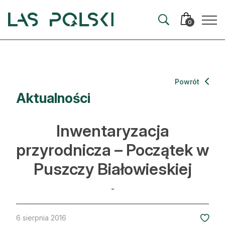
Przejdź
Przejdź
do
do
0
nawigacji
treści
Aktualności
Powrót
Aktualności
Artykuły
Hodowla lasu
Inwentaryzacja
Ochrona lasu
przyrodnicza – Początek w
Puszczy Białowieskiej
Nowe technologie
Prawo
-
Kultura i historia
6 sierpnia 2016