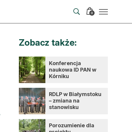
0
Zobacz także:
merata
ma
Konferencja
naukowa ID PAN w
 autorem
Kórniku
wum
RDLP w Białymstoku
t
– zmiana na
stanowisku
dyrektora
Porozumienie dla
projektu