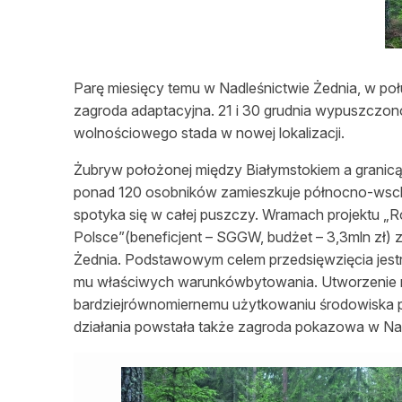
L
Parę miesięcy temu w Nadleśnictwie Żednia, w po
zagroda adaptacyjna. 21 i 30 grudnia wypuszczono
wolnościowego stada w nowej lokalizacji.
Żubryw położonej między Białymstokiem a granicą
ponad 120 osobników zamieszkuje północno-wsch
spotyka się w całej puszczy. Wramach projektu „
Polsce”(beneficjent – SGGW, budżet – 3,3mln zł) 
Żednia. Podstawowym celem przedsięwzięcia jest
mu właściwych warunkówbytowania. Utworzenie no
bardziejrównomiernemu użytkowaniu środowiska p
działania powstała także zagroda pokazowa w Nad