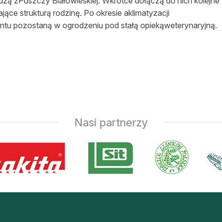
dzą zPuszczy Białowieskiej. Wkrótce dołączą do nich kolejne
ące strukturą rodzinę. Po okresie aklimatyzacji
u pozostaną w ogrodzeniu pod stałą opiekąweterynaryjną.
Nasi partnerzy