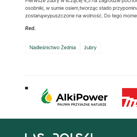
Pierwsze żubry w liczącej 4,5 ha zagrodzie pocho
osobniki, w sumie osiem,tworząc stado przypominaj
zostanąwypuszczone na wolność. Do tego moment
Red.
Nadleśnictwo Żednia
żubry