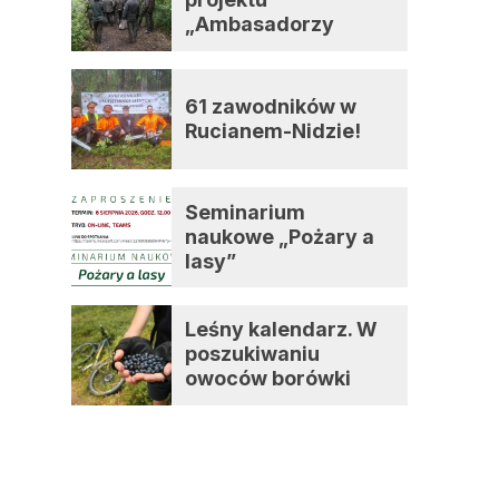
„Ambasadorzy
zmian”
61 zawodników w
Rucianem-Nidzie!
Seminarium
naukowe „Pożary a
lasy”
Leśny kalendarz. W
poszukiwaniu
owoców borówki
czernicy