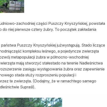
asy prywatne
łudniowo-zachodniej części Puszczy Knyszyńskiej, powstała
 do niej pierwsze cztery żubry. To początek zakładania
 państwa Puszczy Knyszyńskiej jużwystępują. Stado liczące
odniączęść kompleksu leśnego, a pojedyncze zwierzęta
Rozwój metapopulacji żubra w północno-wschodniej
zwierzęta mają stworzyć stałestado na terenie Nadleśnictwa
rozszerzenie zasięgu występowania żubra oraz zapewnienie
wego stada służy rozproszeniu populacji i
rzez te zwierzęta. (Dodajmy, że w ramachtego samego
leśnictwie Supraśl).