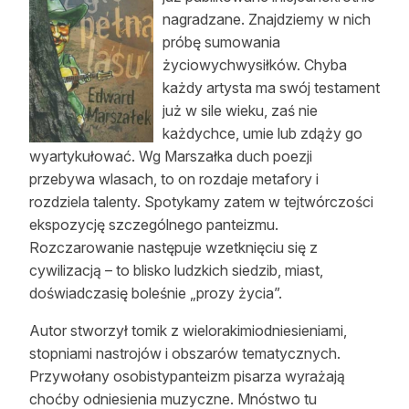
nagradzane. Znajdziemy w nich
Reklama
próbę sumowania
Zostań autorem
życiowychwysiłków. Chyba
każdy artysta ma swój testament
Archiwum
już w sile wieku, zaś nie
każdychce, umie lub zdąży go
Kontakt
wyartykułować. Wg Marszałka duch poezji
przebywa wlasach, to on rozdaje metafory i
rozdziela talenty. Spotykamy zatem w tejtwórczości
ekspozycję szczególnego panteizmu.
Rozczarowanie następuje wzetknięciu się z
cywilizacją – to blisko ludzkich siedzib, miast,
doświadczasię boleśnie „prozy życia”.
Autor stworzył tomik z wielorakimiodniesieniami,
stopniami nastrojów i obszarów tematycznych.
Przywołany osobistypanteizm pisarza wyrażają
choćby odniesienia muzyczne. Mnóstwo tu