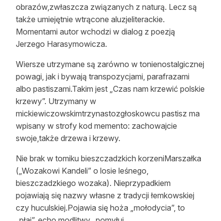
obrazów,zwłaszcza związanych z naturą. Lecz są
także umiejętnie wtrącone aluzjeliterackie.
Momentami autor wchodzi w dialog z poezją
Jerzego Harasymowicza.
Wiersze utrzymane są zarówno w tonienostalgicznej
powagi, jak i bywają transpozycjami, parafrazami
albo pastiszami.Takim jest „Czas nam krzewić polskie
krzewy”. Utrzymany w
mickiewiczowskimtrzynastozgłoskowcu pastisz ma
wpisany w strofy kod memento: zachowajcie
swoje,także drzewa i krzewy.
Nie brak w tomiku bieszczadzkich korzeniMarszałka
(„Wozakowi Kandeli” o losie leśnego,
bieszczadzkiego wozaka). Nieprzypadkiem
pojawiają się nazwy własne z tradycji łemkowskiej
czy huculskiej.Pojawia się hoża „mołodycia”, to
„płaj”, echo modlitwy „pomyłuj