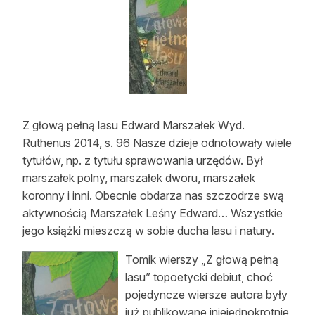
Strefa eksperta
Auto do lasu
Dla drwala
Leśnik na zakupach
Z głową pełną lasu Edward Marszałek Wyd.
Z zagranicy
Ruthenus 2014, s. 96 Nasze dzieje odnotowały wiele
tytułów, np. z tytułu sprawowania urzędów. Był
Edukacja
marszałek polny, marszałek dworu, marszałek
koronny i inni. Obecnie obdarza nas szczodrze swą
Lasy prywatne
aktywnością Marszałek Leśny Edward… Wszystkie
jego książki mieszczą w sobie ducha lasu i natury.
O nas
Tomik wierszy „Z głową pełną
100 lat „Lasu Polskiego”
lasu” topoetycki debiut, choć
pojedyncze wiersze autora były
Prenumerata
już publikowane iniejednokrotnie