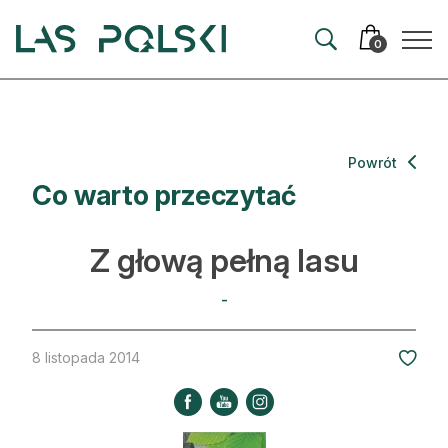
Przejdź
Przejdź
do
do
0
nawigacji
treści
Aktualności
Powrót
Co warto przeczytać
Artykuły
Hodowla lasu
Z głową pełną lasu
Ochrona lasu
-
Nowe technologie
8 listopada 2014
Prawo
Kultura i historia