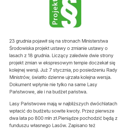
Strefa eksperta
Auto do lasu
Dla drwala
23 grudnia pojawił się na stronach Ministerstwa
Leśnik na zakupach
Środowiska projekt ustawy o zmianie ustawy o
lasach z 18 grudnia. Liczący zaledwie dwie strony
Z zagranicy
projekt zmian w ekspresowym tempie doczekał się
Edukacja
kolejnej wersji. Już 7 stycznia, po posiedzeniu Rady
Ministrów, światło dzienne ujrzała kolejna wersja.
Lasy prywatne
Dokument wpłynie nie tylko na same Lasy
Państwowe, ale i na budżet państwa.
O nas
Lasy Państwowe mają w najbliższych dwóchlatach
wpłacić do budżetu sowite kwoty. Przez pierwsze
100 lat „Lasu Polskiego”
dwa lata po 800 mln zł.Pieniądze pochodzić będą z
Prenumerata
funduszu własnego Lasów. Zapisano też