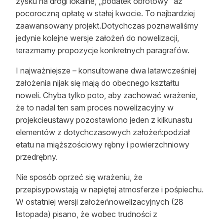
zysku na drogi lokalne, „podatek obrotowy” aż
pocoroczną opłatę w stałej kwocie. To najbardziej
zaawansowany projekt.Dotychczas poznawaliśmy
jedynie kolejne wersje założeń do nowelizacji,
terazmamy propozycje konkretnych paragrafów.
I najważniejsze – konsultowane dwa latawcześniej
założenia nijak się mają do obecnego kształtu
noweli. Chyba tylko poto, aby zachować wrażenie,
że to nadal ten sam proces nowelizacyjny w
projekcieustawy pozostawiono jeden z kilkunastu
elementów z dotychczasowych założeń:podział
etatu na miąższościowy rębny i powierzchniowy
przedrębny.
Nie sposób oprzeć się wrażeniu, że
przepisypowstają w napiętej atmosferze i pośpiechu.
W ostatniej wersji założeńnowelizacyjnych (28
listopada) pisano, że wobec trudności z