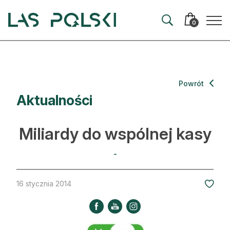
Przejdź
Przejdź
do
do
0
nawigacji
treści
Aktualności
Powrót
Aktualności
Artykuły
Hodowla lasu
Miliardy do wspólnej kasy
Ochrona lasu
-
Nowe technologie
16 stycznia 2014
Prawo
Kultura i historia