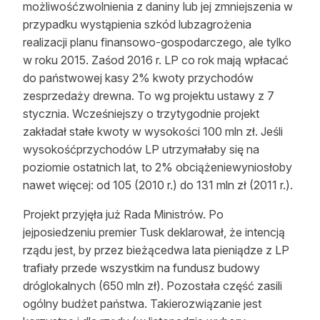
możliwośćzwolnienia z daniny lub jej zmniejszenia w
Reklama
przypadku wystąpienia szkód lubzagrożenia
realizacji planu finansowo-gospodarczego, ale tylko
Zostań autorem
w roku 2015. Zaśod 2016 r. LP co rok mają wpłacać
do państwowej kasy 2% kwoty przychodów
Archiwum
zesprzedaży drewna. To wg projektu ustawy z 7
Kontakt
stycznia. Wcześniejszy o trzytygodnie projekt
zakładał stałe kwoty w wysokości 100 mln zł. Jeśli
wysokośćprzychodów LP utrzymałaby się na
poziomie ostatnich lat, to 2% obciążeniewyniosłoby
nawet więcej: od 105 (2010 r.) do 131 mln zł (2011 r.).
Projekt przyjęła już Rada Ministrów. Po
jejposiedzeniu premier Tusk deklarował, że intencją
rządu jest, by przez bieżącedwa lata pieniądze z LP
trafiały przede wszystkim na fundusz budowy
dróglokalnych (650 mln zł). Pozostała część zasili
ogólny budżet państwa. Takierozwiązanie jest