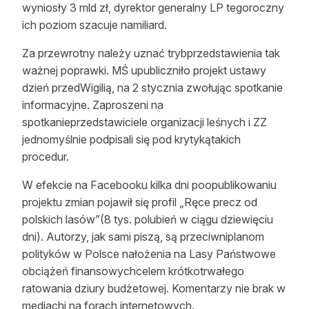
wyniosły 3 mld zł, dyrektor generalny LP tegoroczny
ich poziom szacuje namiliard.
Za przewrotny należy uznać trybprzedstawienia tak
ważnej poprawki. MŚ upubliczniło projekt ustawy
dzień przedWigilią, na 2 stycznia zwołując spotkanie
informacyjne. Zaproszeni na
spotkanieprzedstawiciele organizacji leśnych i ZZ
jednomyślnie podpisali się pod krytykątakich
procedur.
W efekcie na Facebooku kilka dni poopublikowaniu
projektu zmian pojawił się profil „Ręce precz od
polskich lasów”(8 tys. polubień w ciągu dziewięciu
dni). Autorzy, jak sami piszą, są przeciwniplanom
polityków w Polsce nałożenia na Lasy Państwowe
obciążeń finansowychcelem krótkotrwałego
ratowania dziury budżetowej. Komentarzy nie brak w
mediachi na forach internetowych.