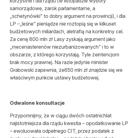
korzystne i dla rządu (w listopadzie wybory
samorządowe, zarok parlamentarne, a
„schetynówki” to dobry argument na prowincji), i dla
LP –„leśne” pieniądze nie roztopią się w kilkuset
budżetowych miliardach, aletrafią na konkretny cel.
Za cenę 800 mln zł Lasy zyskają argument jako
„mecenasterenów niezurbanizowanych” i to w
obszarze, z którego korzystają. Tyle żeintencjom
brak mocy prawnej. Na razie jedynie minister
Grabowski zapewnia, że650 mln zł znajdzie się we
właściwym punkcie ustawy budżetowej.
Odwalone konsultacje
Przypomnijmy, że w ciągu dwóch ostatnichlat
najistotniejsza dla rządu kwestia – opodatkowanie LP
– ewoluowała odpełnego CIT, przez podatek z