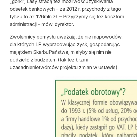
„górki”, Lasy stracą też możliwośćuzyskiwania
odsetek bankowych – za 2012 r. przychody z tego
tytułu to aż 126mln zł. – Przyjrzymy się też kosztom
administracji – mówi dyrektor.
Zwolennicy pomysłu uważają, że nie mapowodów,
dla których LP wypracowując zysk, gospodarując
majątkiem SkarbuPaństwa, miałyby się nim nie
podzielić z budżetem (tak też brzmi
uzasadnienietwórców projektu zmian w ustawie).