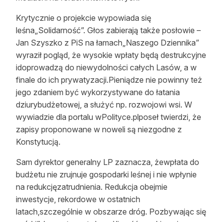
Krytycznie o projekcie wypowiada się
leśna„Solidarność”. Głos zabierają także posłowie –
Jan Szyszko z PiS na łamach„Naszego Dziennika”
wyraził pogląd, że wysokie wpłaty będą destrukcyjne
idoprowadzą do niewydolności całych Lasów, a w
finale do ich prywatyzacji.Pieniądze nie powinny też
jego zdaniem być wykorzystywane do łatania
dziurybudżetowej, a służyć np. rozwojowi wsi. W
wywiadzie dla portalu wPolityce.plposeł twierdzi, że
zapisy proponowane w noweli są niezgodne z
Konstytucją.
Sam dyrektor generalny LP zaznacza, żewpłata do
budżetu nie zrujnuje gospodarki leśnej i nie wpłynie
na redukcjęzatrudnienia. Redukcja obejmie
inwestycje, rekordowe w ostatnich
latach,szczególnie w obszarze dróg. Pozbywając się