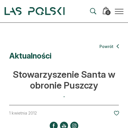
Przejdź
Przejdź
do
do
0
nawigacji
treści
Aktualności
Powrót
Aktualności
Artykuły
Hodowla lasu
Stowarzyszenie Santa w
Ochrona lasu
obronie Puszczy
Nowe technologie
-
Prawo
1 kwietnia 2012
Kultura i historia