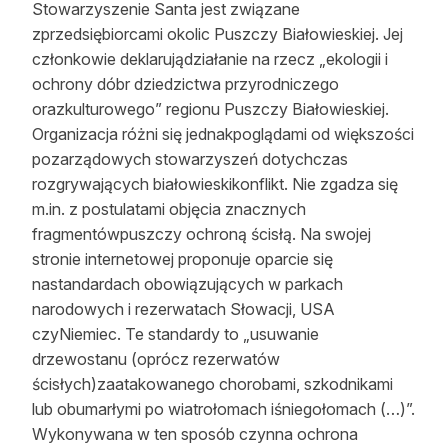
Stowarzyszenie Santa jest związane
Reklama
zprzedsiębiorcami okolic Puszczy Białowieskiej. Jej
członkowie deklarujądziałanie na rzecz „ekologii i
Zostań autorem
ochrony dóbr dziedzictwa przyrodniczego
orazkulturowego” regionu Puszczy Białowieskiej.
Archiwum
Organizacja różni się jednakpoglądami od większości
Kontakt
pozarządowych stowarzyszeń dotychczas
rozgrywających białowieskikonflikt. Nie zgadza się
m.in. z postulatami objęcia znacznych
fragmentówpuszczy ochroną ścisłą. Na swojej
stronie internetowej proponuje oparcie się
nastandardach obowiązujących w parkach
narodowych i rezerwatach Słowacji, USA
czyNiemiec. Te standardy to „usuwanie
drzewostanu (oprócz rezerwatów
ścisłych)zaatakowanego chorobami, szkodnikami
lub obumarłymi po wiatrołomach iśniegołomach (…)”.
Wykonywana w ten sposób czynna ochrona