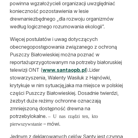
powinna wgzałożycieli organizacji uwzględniać
konieczność pozostawienia w lesie
drewnaniezbędnego „dla rozwoju organizmów
według logicznego rozumowania ekologii”.
Więcej postulatów i uwag dotyczących
obecnegopostępowania związanego z ochroną
Puszczy Białowieskiej można poznać w
reportażuprzygotowanym na potrzeby białoruskiej
telewizji ONT (
www.santaopb.pl
).Lider
stowarzyszenia, Walenty Wasiluk z Hajnówki,
krytykuje w nim sytuację,jaka ma miejsce w polskiej
części Puszczy Białowieskiej. Dosadnie twierdzi,
żezbyt duże reżimy ochronne oznaczają
zmniejszoną dostępność drewna na
potrzebylokalne.
– U nas rządzi ten, kto
– mówi.
pierwszywstanie
Jednym z deklarowanych celów Santy jest czynna