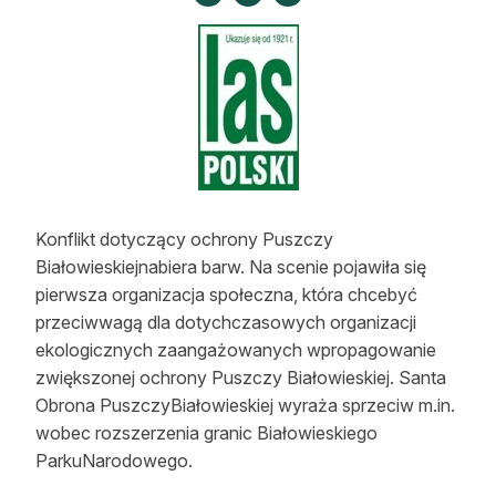
Strefa eksperta
Auto do lasu
Dla drwala
Leśnik na zakupach
Z zagranicy
Konflikt dotyczący ochrony Puszczy
Edukacja
Białowieskiejnabiera barw. Na scenie pojawiła się
pierwsza organizacja społeczna, która chcebyć
Lasy prywatne
przeciwwagą dla dotychczasowych organizacji
ekologicznych zaangażowanych wpropagowanie
O nas
zwiększonej ochrony Puszczy Białowieskiej. Santa
Obrona PuszczyBiałowieskiej wyraża sprzeciw m.in.
100 lat „Lasu Polskiego”
wobec rozszerzenia granic Białowieskiego
ParkuNarodowego.
Prenumerata