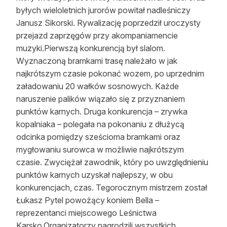
byłych wieloletnich jurorów powitał nadleśniczy
Reklama
Janusz Sikorski. Rywalizację poprzedził uroczysty
Zostań autorem
przejazd zaprzęgów przy akompaniamencie
muzyki.Pierwszą konkurencją był slalom.
Archiwum
Wyznaczoną bramkami trasę należało w jak
najkrótszym czasie pokonać wozem, po uprzednim
Kontakt
załadowaniu 20 wałków sosnowych. Każde
naruszenie palików wiązało się z przyznaniem
punktów karnych. Druga konkurencja – zrywka
kopalniaka – polegała na pokonaniu z dłużycą
odcinka pomiędzy sześcioma bramkami oraz
mygłowaniu surowca w możliwie najkrótszym
czasie. Zwyciężał zawodnik, który po uwzględnieniu
punktów karnych uzyskał najlepszy, w obu
konkurencjach, czas. Tegorocznym mistrzem został
Łukasz Pytel powożący koniem Bella –
reprezentanci miejscowego Leśnictwa
Karsko.Organizatorzy nagrodzili wszystkich