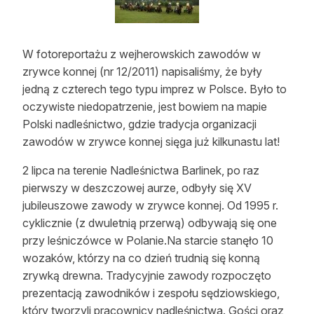
Strefa eksperta
Auto do lasu
W fotoreportażu z wejherowskich zawodów w
zrywce konnej (nr 12/2011) napisaliśmy, że były
Dla drwala
jedną z czterech tego typu imprez w Polsce. Było to
Leśnik na zakupach
oczywiste niedopatrzenie, jest bowiem na mapie
Polski nadleśnictwo, gdzie tradycja organizacji
Z zagranicy
zawodów w zrywce konnej sięga już kilkunastu lat!
Edukacja
2 lipca na terenie Nadleśnictwa Barlinek, po raz
pierwszy w deszczowej aurze, odbyły się XV
Lasy prywatne
jubileuszowe zawody w zrywce konnej. Od 1995 r.
cyklicznie (z dwuletnią przerwą) odbywają się one
O nas
przy leśniczówce w Polanie.Na starcie stanęło 10
wozaków, którzy na co dzień trudnią się konną
100 lat „Lasu Polskiego”
zrywką drewna. Tradycyjnie zawody rozpoczęto
prezentacją zawodników i zespołu sędziowskiego,
Prenumerata
który tworzyli pracownicy nadleśnictwa. Gości oraz