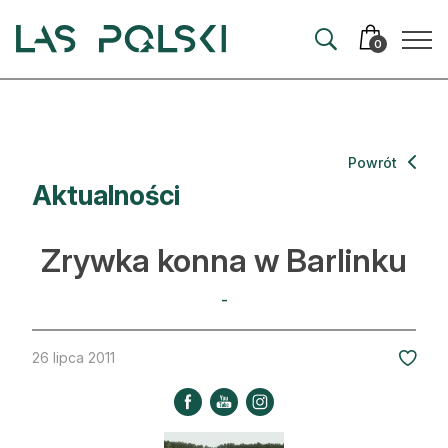
Przejdź
Przejdź
do
do
0
nawigacji
treści
Aktualności
Powrót
Aktualności
Artykuły
Hodowla lasu
Zrywka konna w Barlinku
Ochrona lasu
-
Nowe technologie
26 lipca 2011
Prawo
Kultura i historia