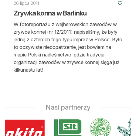
26 lipca 2011
Strefa eksperta
Zrywka konna w Barlinku
Auto do lasu
W fotoreportażu z wejherowskich zawodów w
Dla drwala
zrywce konnej (nr 12/2011) napisaliśmy, że były
jedną z czterech tego typu imprez w Polsce. Było
Leśnik na zakupach
to oczywiste niedopatrzenie, jest bowiem na
mapie Polski nadleśnictwo, gdzie tradycja
Z zagranicy
organizacji zawodów w zrywce konnej sięga już
kilkunastu lat!
Edukacja
Lasy prywatne
O nas
Nasi partnerzy
100 lat „Lasu Polskiego”
Prenumerata