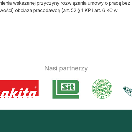
ienia wskazanej przyczyny rozwiązania umowy o pracę bez
śwości
) obciąża pracodawcę (art. 52 § 1 KP i art. 6 KC w
Nasi partnerzy