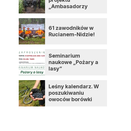
„Ambasadorzy
zmian”
61 zawodników w
Rucianem-Nidzie!
Seminarium
naukowe „Pożary a
lasy”
Leśny kalendarz. W
poszukiwaniu
owoców borówki
czernicy