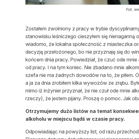
Fot. 
Zostałem zwolniony z pracy w trybie dyscyplinarn
stanowisku leśniczego cieszyłem się nienaganną opin
wiadomo, że lokalna społeczność z miasteczka ora
decyzję przełożonego, bo nie przyznaję się do win
końcem dnia pracy. Powiedział, że czuć ode mnie a
od pracy. I na tym koniec. Nie zbadano mnie alk
szefa nie ma żadnych dowodów na to, że piłem. O
a ja za dnia zrobiłem kilka wywozów ze zrębu. By
mimo iż inżynier przyznał, że nie czuł ode mnie al
rzeczy), że jestem pijany. Proszę o pomoc. Jak o
Otrzymujemy dużo listów na temat konsekwen
alkoholu w miejscu bądś w czasie pracy.
Odpowiadając na powyższy list, od razu przechodz