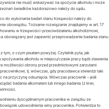
zywiście
nie musi) wskazywać na spożycie alkoholu i może
 zeznań
świadków
każdorazowo należy do sądu.
co do wykonania badań stanu
trzeąwości
należy do
nie obowiązku. Tożsame rozwiązanie znajdujemy w art. 17
chowaniu w
trzeąwości
i przeciwdziałaniu alkoholizmowi,
a obowiązany jest zapewnić przeprowadzenie badania stanu
z tym, o czym pisałam powyżej. Czytelnik pyta, jak
 spożywania alkoholu w miej
scu
/czasie pracy bądś stawienia
ze
możliwości
obrony przed przedmiotowymi zarzutami
racownikowi, tj. wówczas, gdy pracodawca stwierdzi taki
jąc na przyczynę odsunięcia. Wówczas pracownik –
jeśli
żądać badania alkomatem lub innego badania (z krwi,
winności
.
olnieniu dyscyplinarnym pracownika w związku ze
 obowiązek udowodnienia winy pracownika. Potwierdza to