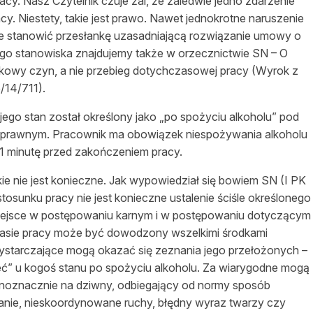
y. Nasz Czytelnik czuje żal, że zaledwie jedno zdarzenie
cy. Niestety, takie jest prawo. Nawet jednokrotne naruszenie
tanowić przesłankę uzasadniającą roz
wiązanie
umowy o
ego stanowiska znajdujemy także w orzecznictwie SN – O
ostkowy czyn, a nie przebieg dotychczasowej pracy (Wyrok z
/14/711).
 jego stan został
określony
jako „po spożyciu alkoholu” pod
em prawnym. Pracownik ma obowiązek niespożywania alkoholu
1 minutę przed zakończeniem pracy.
ie nie jest konieczne. Jak wypowiedział się bowiem SN (I PK
osunku pracy nie jest konieczne ustalenie
ściśle
określonego
 miejsce w postępowaniu karnym i w postępowaniu dotyczącym
asie pracy może być dowodzony wszelkimi
środkami
starczające mogą okazać się zeznania jego przełożonych –
eć” u
kogoś
stanu po spożyciu alkoholu. Za wiarygodne mogą
dnoznacznie na dziwny, odbiegający od normy sposób
otanie, nieskoordynowane ruchy, błędny wyraz twarzy czy