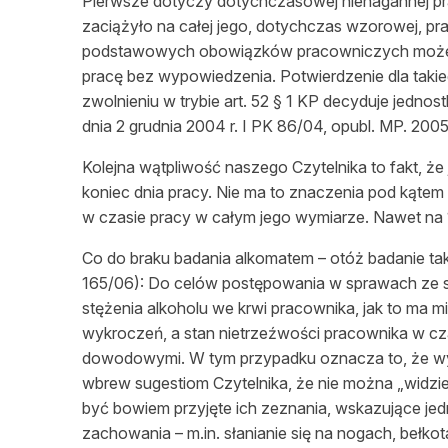
Pierwsze dotyczy dotychczasowej nienagannej prac
zaciążyło na całej jego, dotychczas wzorowej, pra
podstawowych obowiązków pracowniczych może s
pracę bez wypowiedzenia. Potwierdzenie dla taki
zwolnieniu w trybie art. 52 § 1 KP decyduje jedn
dnia 2 grudnia 2004 r. I PK 86/04, opubl. MP. 2005
Kolejna
wątpliwość
naszego Czytelnika to fakt, że
koniec dnia pracy. Nie ma to znaczenia pod kąt
w czasie pracy w całym jego wymiarze. Nawet na 
Co do braku badania alkomatem – otóż badanie tak
165/06): Do celów postępowania w sprawach ze st
stężenia alkoholu we krwi pracownika, jak to ma
wykroczeń, a stan
nietrzeźwości
pracownika w cz
dowodowymi. W tym przypadku oznacza to, że wy
wbrew suge
stiom
Czytelnika, że nie można „widzi
być bowiem przyjęte ich zeznania, wskazujące je
zachowania – m.in. słanianie się na nogach, bełk