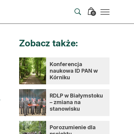
0
Zobacz także:
merata
ma
Konferencja
naukowa ID PAN w
 autorem
Kórniku
wum
RDLP w Białymstoku
t
– zmiana na
stanowisku
dyrektora
Porozumienie dla
projektu