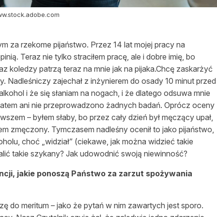
www.stock.adobe.com
ym za rzekome pijaństwo. Przez 14 lat mojej pracy na
ią. Teraz nie tylko straciłem pracę, ale i dobre imię, bo
z koledzy patrzą teraz na mnie jak na pijaka.Chcę zaskarżyć
y. Nadleśniczy zajechał z inżynierem do osady 10 minut przed
lkohol i że się słaniam na nogach, i że dlatego odsuwa mnie
omatem ani nie przeprowadzono żadnych badań. Oprócz oceny
wszem – byłem słaby, bo przez cały dzień był męczący upał,
łem zmęczony. Tymczasem nadleśny ocenił to jako pijaństwo,
koholu, choć „widział” (ciekawe, jak można widzieć takie
balić takie szykany? Jak udowodnić swoją niewinność?
cji, jakie ponoszą Państwo za zarzut spożywania
ę do meritum – jako że pytań w nim zawartych jest sporo.