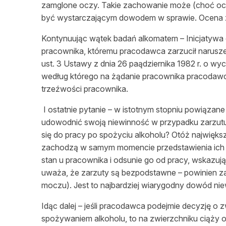
zamglone oczy. Takie zachowanie może (choć
oc
być wystarczającym dowodem w sprawie. Ocena
Kontynuując wątek badań alkomatem – Ini
cjatywa
pracownika, któremu pracodawca zarzucił narusze
ust. 3 Ustawy z dnia 26
paądziernika
1982 r. o wy
według którego na żądanie pracownika pracodawc
trzeźwości
pracownika.
I ostatnie pytanie – w istotnym stopniu powią
zane
udowodnić swoją
niewinność
w przypadku zarzutu
się do pracy po spożyciu alkoholu? Otóż
najwięks
zachodzą w samym momencie przedstawienia ich p
stan u pracownika i odsunie go od pracy, wskazu
uważa, że zarzuty są bezpodstawne – powinien za
moczu). Jest to najbardziej wiarygodny dowód
nie
Idąc dalej –
jeśli
pracodawca podejmie decyzję o zw
spożywaniem alkoholu, to na zwierzchniku ciąży