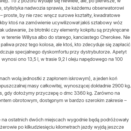
ej). To z pozoru wydaje się niewiele, ale, po pierwsze, w
ie, stylistyka nadwozia sprawia, że każdemu obserwatorowi
 – proste, by nie rzec wręcz surowe kształty, kwadratowe
jakby ktoś na zamówienie ucywilizował jakiś sztabowy wóz
jak udawanie, że błotniki czy elementy kokpitu są przykręcane
 terenie Willysa albo do starego, kanciastego Cherokee. Nie
aliwa przez tego kolosa, ale ktoś, kto zdecyduje się zapłacić
czuje specjalnego dyskomfortu przy dystrybutorze. Apetyt
 wynosi ono 13,5 l, w trasie 9,2 l oleju napędowego na 100
anach wolą jednostki z zapłonem iskrowym), a jeden koń
puszczalnej masy całkowitej, wynoszącej dokładnie 2900 kg.
as, gdy dołożymy przyczepę o dmc 3360 kg. Zarówno na
mentem obrotowym, dostępnym w bardzo szerokim zakresie –
e na ostatnich dwóch miejscach wygodnie będą podróżowały
żerowie po kilkudziesięciu kilometrach jazdy wyjdą jeszcze