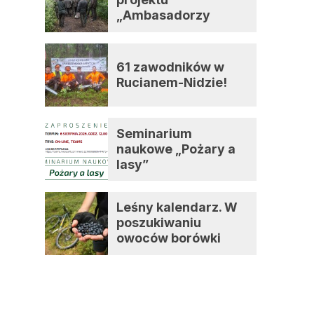
„Ambasadorzy
zmian”
61 zawodników w
Rucianem-Nidzie!
Seminarium
naukowe „Pożary a
lasy”
Leśny kalendarz. W
poszukiwaniu
owoców borówki
czernicy