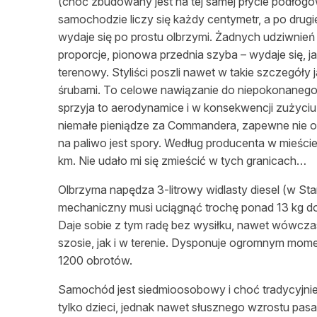
(choć zbudowany jest na tej samej płycie podłogow
samochodzie liczy się każdy centymetr, a po drug
wydaje się po prostu olbrzymi. Żadnych udziwnień
proporcje, pionowa przednia szyba – wydaje się, 
terenowy. Styliści poszli nawet w takie szczegóły 
śrubami. To celowe nawiązanie do niepokonanego w
sprzyja to aerodynamice i w konsekwencji zużyciu p
niemałe pieniądze za Commandera, zapewne nie od
na paliwo jest spory. Według producenta w mieście
km. Nie udało mi się zmieścić w tych granicach…
Olbrzyma napędza 3-litrowy widlasty diesel (w St
mechaniczny musi uciągnąć trochę ponad 13 kg do
Daje sobie z tym radę bez wysiłku, nawet wówcz
szosie, jak i w terenie. Dysponuje ogromnym mo
1200 obrotów.
Samochód jest siedmioosobowy i choć tradycyjni
tylko dzieci, jednak nawet słusznego wzrostu pasa