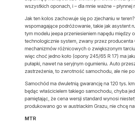
wszystkich oponach, i – dla mnie ważne – płynnej 
Jak ten kolos zachowuje się po zjechaniu w teren
wspomagające podróżowanie, takie jak asystent rus
tym modelu jeepa przeniesieniem napędu między 
technologicznie system, zwany przez producenta 
mechanizmów różnicowych o zwiększonym tarciu i re
więc choć jedno koło (opony 245/65 R 17) ma jak
pułapki, nawet na seryjnym ogumieniu. Auto przes
zastrzeżenia, to zwrotność samochodu, ale nie po
Samochód ma dwuletnią gwarancję na 120 tys. km. 
będąc właścicielem takiego samochodu, chyba jedn
pamiętając, że cena wersji standard wynosi nieste
produkowano go w austriackim Grazu, nie chcę na
MTR