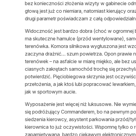
bez konieczności złożenia wizyty w gabinecie odno
głową jest już co niemiara, natomiast kierujący ora
drugi parametr poświadczam z całą odpowiedzialn
Widoczność jest bardzo dobra (choć w ogromnej 
ma skuteczne hamulce (przód wentylowane), samoc
terenówka. Komora silnikowa wygłuszona jest wz
zaczyna drażnić… szum powietrza. Opon prawie ni
terenówek – na asfalcie w miarę miękko, ale bez u
ciasnych zakrętach samochód trochę się przechyla
potwierdzić. Pięciobiegowa skrzynia jest oczywiś
przełożenia, a jak ktoś lubi popracować lewarkie
jak w sportowym aucie.
Wyposażenie jest więcej niż luksusowe. Nie wymi
się podróżujący Commanderem, bo na pewnym pozio
siedzenia kierowcy, asystent parkowania przód/t
kierownica to już oczywistości. Wspomnę tylko o 
zapamiętywana, bardzo ciekawym elektronicznym 