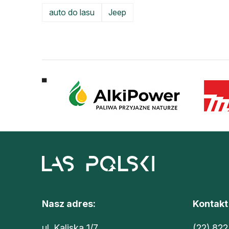
auto do lasu
Jeep
Nasz adres:
Kontakt
ul. Kaliska 1/7
(22) 822