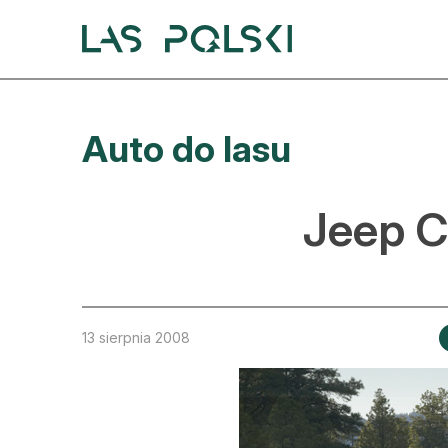
Przejdź
Przejdź
do
do
nawigacji
treści
A
Auto do lasu
A
S
Jeep 
A
D
L
13 sierpnia 2008
Z
E