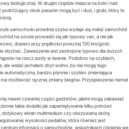
wy biologicznej. W drugim rzędzie miejsca na boki i nad
z podróżujący obok pasażer mogą być i duzi, i grubi, który to
ością.
bryle samochodu przednia szyba wydaje się mała) samochód
hód na szosie prowadzi się jak typowy van, a nie jak
orowo, dopiero przy prędkości powyżej 130 km/godz.
e słychać. Zawieszenie jest zestrojone typowo dla dużych
stępstw na rzecz jazdy w terenie. Podobno na szybkich,
, ale widać jechałem zbyt wolno, bo nie mogę tego
cie automatyczna, bardzo płynnie i szybko zmieniająca
m, ma możliwość ręcznej zmiany biegów. Przyspieszenie niemal
enię nawet czwartej części gadżetów, jakimi mogą zabawiać
mie takie dodatki jak zapamiętywanie kilku położeń
ył, dotykowy ekran multimedium czy obszywana skórą
regulowanej wysokości pedałów, która również jest
centrum informacji o samochodzie, wskaźnikach ciśnienia we