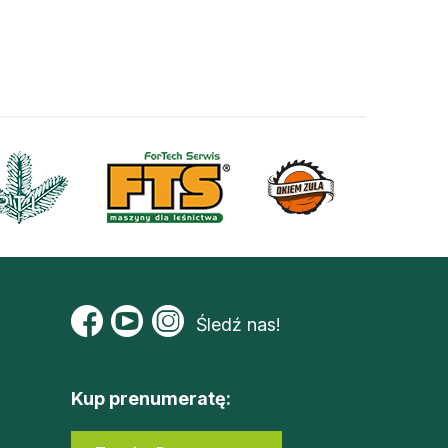
Śledź nas!
Kup prenumeratę: