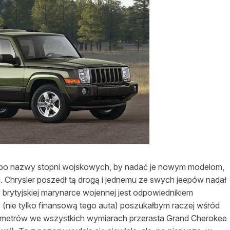
asy prywatne
 po nazwy stopni wojskowych, by nadać je nowym modelom,
 Chrysler poszedł tą drogą i jednemu ze swych jeepów nadał
ytyjskiej marynarce wojennej jest odpowiednikiem
 (nie tylko finansową tego auta) poszukałbym raczej wśród
ntymetrów we wszystkich wymiarach przerasta Grand Cherokee