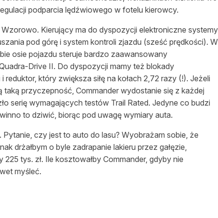
regulacji podparcia lędźwiowego w fotelu kierowcy.
? Wzorowo. Kierujący ma do dyspozycji elektroniczne systemy
zania pod górę i system kontroli zjazdu (sześć prędkości). W
obie osie pojazdu steruje bardzo zaawansowany
Quadra-Drive II. Do dyspozycji mamy też blokady
duktor, który zwiększa siłę na kołach 2,72 razy (!). Jeżeli
ą taką przyczepność, Commander wydostanie się z każdej
zło serię wymagających testów Trail Rated. Jedyne co budzi
winno to dziwić, biorąc pod uwagę wymiary auta.
Pytanie, czy jest to auto do lasu? Wyobrażam sobie, że
ak drżałbym o byle zadrapanie lakieru przez gałęzie,
ty 225 tys. zł. Ile kosztowałby Commander, gdyby nie
wet myśleć.