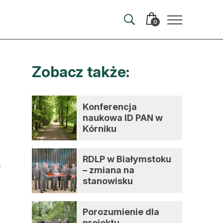
0
Zobacz także:
merata
ma
Konferencja
naukowa ID PAN w
 autorem
Kórniku
wum
RDLP w Białymstoku
t
– zmiana na
stanowisku
dyrektora
Porozumienie dla
projektu