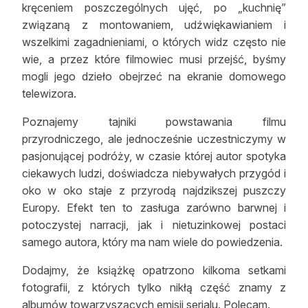
kręceniem poszczególnych ujęć, po „kuchnię”
związaną z montowaniem, udźwiękawianiem i
wszelkimi zagadnieniami, o których widz często nie
wie, a przez które filmowiec musi przejść, byśmy
mogli jego dzieło obejrzeć na ekranie domowego
telewizora.
Poznajemy tajniki powstawania filmu
przyrodniczego, ale jednocześnie uczestniczymy w
pasjonującej podróży, w czasie której autor spotyka
ciekawych ludzi, doświadcza niebywałych przygód i
oko w oko staje z przyrodą najdzikszej puszczy
Europy. Efekt ten to zasługa zarówno barwnej i
potoczystej narracji, jak i nietuzinkowej postaci
samego autora, który ma nam wiele do powiedzenia.
Dodajmy, że książkę opatrzono kilkoma setkami
fotografii, z których tylko nikłą część znamy z
albumów towarzyszących emisji serialu. Polecam.