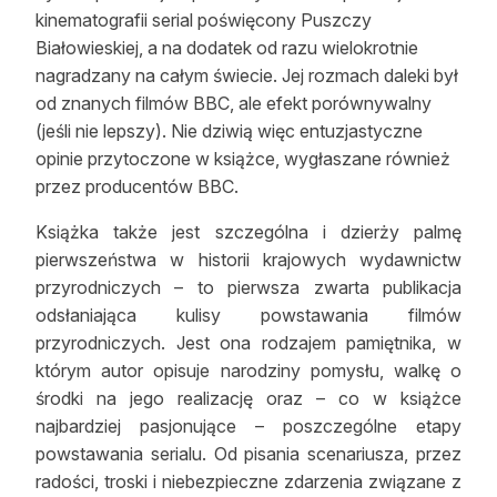
kinematografii serial poświęcony Puszczy
Reklama
Białowieskiej, a na dodatek od razu wielokrotnie
Zostań autorem
nagradzany na całym świecie. Jej rozmach daleki był
od znanych filmów BBC, ale efekt porównywalny
Archiwum
(jeśli nie lepszy). Nie dziwią więc entuzjastyczne
opinie przytoczone w książce, wygłaszane również
Kontakt
przez producentów BBC.
Książka także jest szczególna i dzierży palmę
pierwszeństwa w historii krajowych wydawnictw
przyrodniczych – to pierwsza zwarta publikacja
odsłaniająca kulisy powstawania filmów
przyrodniczych. Jest ona rodzajem pamiętnika, w
którym autor opisuje narodziny pomysłu, walkę o
środki na jego realizację oraz – co w książce
najbardziej pasjonujące – poszczególne etapy
powstawania serialu. Od pisania scenariusza, przez
radości, troski i niebezpieczne zdarzenia związane z