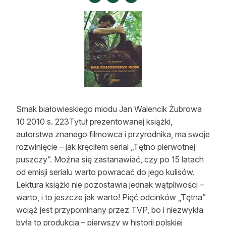
Strefa eksperta
Auto do lasu
Dla drwala
Leśnik na zakupach
Z zagranicy
Smak białowieskiego miodu Jan Walencik Żubrowa
Edukacja
10 2010 s. 223Tytuł prezentowanej książki,
autorstwa znanego filmowca i przyrodnika, ma swoje
Lasy prywatne
rozwinięcie – jak kręciłem serial „Tętno pierwotnej
puszczy”. Można się zastanawiać, czy po 15 latach
O nas
od emisji serialu warto powracać do jego kulisów.
Lektura książki nie pozostawia jednak wątpliwości –
100 lat „Lasu Polskiego”
warto, i to jeszcze jak warto! Pięć odcinków „Tętna”
wciąż jest przypominany przez TVP, bo i niezwykła
Prenumerata
była to produkcja – pierwszy w historii polskiej