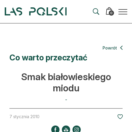
Przejdź
Przejdź
do
do
0
nawigacji
treści
Aktualności
Powrót
Co warto przeczytać
Artykuły
Hodowla lasu
Smak białowieskiego
Ochrona lasu
miodu
Nowe technologie
-
Prawo
7 stycznia 2010
Kultura i historia