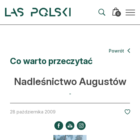
Przejdź
Przejdź
do
do
0
nawigacji
treści
Aktualności
Powrót
Co warto przeczytać
Artykuły
Hodowla lasu
Nadleśnictwo Augustów
Ochrona lasu
-
Nowe technologie
28 października 2009
Prawo
Kultura i historia