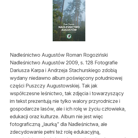
Strefa eksperta
Auto do lasu
Dla drwala
Leśnik na zakupach
Nadleśnictwo Augustów Roman Rogoziński
Z zagranicy
Nadleśnictwo Augustów 2009, s. 128 Fotografie
Dariusza Karpa i Andrzeja Stachurskiego zdobią
Edukacja
wydany niedawno album poświęcony południowej
części Puszczy Augustowskiej. Tak jak
Lasy prywatne
współczesne leśnictwo, tak zdjęcia i towarzyszący
im tekst prezentują nie tylko walory przyrodnicze i
O nas
gospodarcze lasów, ale i ich rolę w życiu człowieka,
edukacji oraz kulturze. Album nie jest więc
100 lat „Lasu Polskiego”
fotograficzną „laurką” dla Nadleśnictwa, ale
Prenumerata
zdecydowanie pełni też rolę edukacyjną,