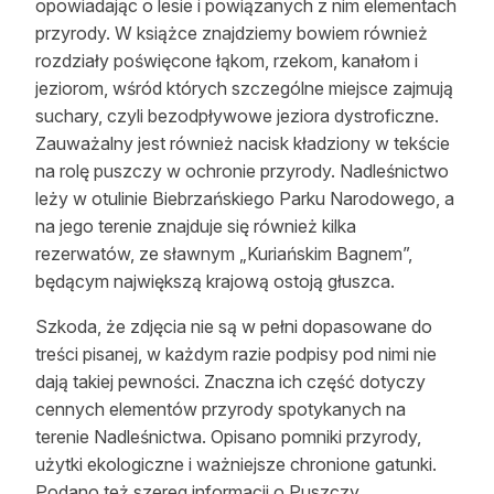
opowiadając o lesie i powiązanych z nim elementach
Reklama
przyrody. W książce znajdziemy bowiem również
rozdziały poświęcone łąkom, rzekom, kanałom i
Zostań autorem
jeziorom, wśród których szczególne miejsce zajmują
suchary, czyli bezodpływowe jeziora dystroficzne.
Archiwum
Zauważalny jest również nacisk kładziony w tekście
na rolę puszczy w ochronie przyrody. Nadleśnictwo
Kontakt
leży w otulinie Biebrzańskiego Parku Narodowego, a
na jego terenie znajduje się również kilka
rezerwatów, ze sławnym „Kuriańskim Bagnem”,
będącym największą krajową ostoją głuszca.
Szkoda, że zdjęcia nie są w pełni dopasowane do
treści pisanej, w każdym razie podpisy pod nimi nie
dają takiej pewności. Znaczna ich część dotyczy
cennych elementów przyrody spotykanych na
terenie Nadleśnictwa. Opisano pomniki przyrody,
użytki ekologiczne i ważniejsze chronione gatunki.
Podano też szereg informacji o Puszczy