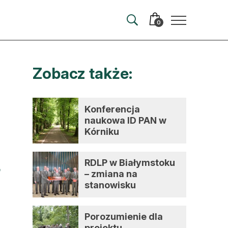
0
Zobacz także:
merata
ma
Konferencja
naukowa ID PAN w
 autorem
Kórniku
wum
RDLP w Białymstoku
t
– zmiana na
stanowisku
dyrektora
Porozumienie dla
projektu