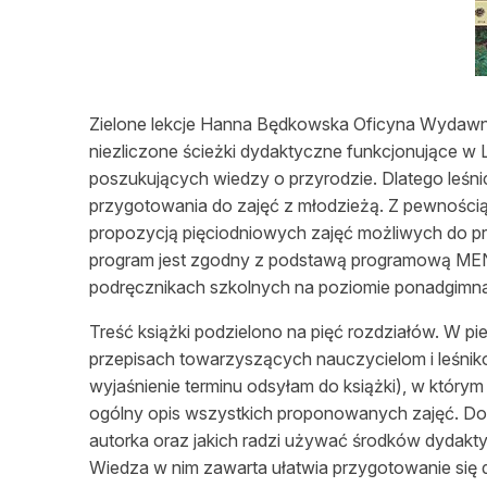
L
Zielone lekcje Hanna Będkowska Oficyna Wydawn
niezliczone ścieżki dydaktyczne funkcjonujące w
poszukujących wiedzy o przyrodzie. Dlatego leś
przygotowania do zajęć z młodzieżą. Z pewności
propozycją pięciodniowych zajęć możliwych do prz
program jest zgodny z podstawą programową MEN
podręcznikach szkolnych na poziomie ponadgimna
Treść książki podzielono na pięć rozdziałów. W pie
przepisach towarzyszących nauczycielom i leśnik
wyjaśnienie terminu odsyłam do książki), w którym
ogólny opis wszystkich proponowanych zajęć. Dow
autorka oraz jakich radzi używać środków dydaktyc
Wiedza w nim zawarta ułatwia przygotowanie się d