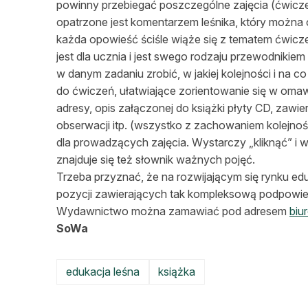
powinny przebiegać poszczególne zajęcia (ćwiczen
opatrzone jest komentarzem leśnika, który można o
każda opowieść ściśle wiąże się z tematem ćwicze
jest dla ucznia i jest swego rodzaju przewodnikie
w danym zadaniu zrobić, w jakiej kolejności i na c
do ćwiczeń, ułatwiające zorientowanie się w om
adresy, opis załączonej do książki płyty CD, zaw
obserwacji itp. (wszystko z zachowaniem kolejnoś
dla prowadzących zajęcia. Wystarczy „kliknąć” i 
znajduje się też słownik ważnych pojęć.
Trzeba przyznać, że na rozwijającym się rynku eduk
pozycji zawierających tak kompleksową podpowiedź
Wydawnictwo można zamawiać pod adresem
biu
SoWa
edukacja leśna
książka