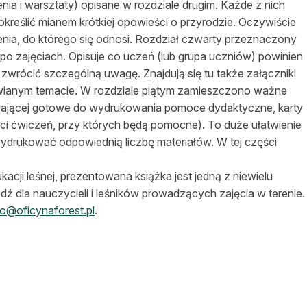
ia i warsztaty) opisane w rozdziale drugim. Każde z nich
kreślić mianem krótkiej opowieści o przyrodzie. Oczywiście
nia, do którego się odnosi. Rozdział czwarty przeznaczony
m po zajęciach. Opisuje co uczeń (lub grupa uczniów) powinien
o zwrócić szczególną uwagę. Znajdują się tu także załączniki
awianym temacie. W rozdziale piątym zamieszczono ważne
ierającej gotowe do wydrukowania pomoce dydaktyczne, karty
ci ćwiczeń, przy których będą pomocne). To duże ułatwienie
wydrukować odpowiednią liczbę materiałów. W tej części
acji leśnej, prezentowana książka jest jedną z niewielu
 dla nauczycieli i leśników prowadzących zajęcia w terenie.
ro@oficynaforest.pl
.