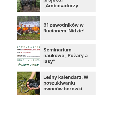
„Ambasadorzy
zmian”
61 zawodników w
Rucianem-Nidzie!
Seminarium
naukowe „Pożary a
lasy”
Leśny kalendarz. W
poszukiwaniu
owoców borówki
czernicy