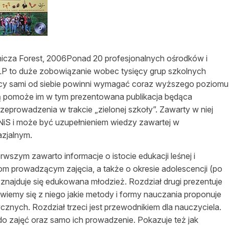
asy prywatne
icza Forest, 2006Ponad 20 profesjonalnych ośrodków i
 LP to duże zobowiązanie wobec tysięcy grup szkolnych
nicy sami od siebie powinni wymagać coraz wyższego poziomu
ą pomoże im w tym prezentowana publikacja będąca
eprowadzenia w trakcie „zielonej szkoły”. Zawarty w niej
iS i może być uzupełnieniem wiedzy zawartej w
zjalnym.
rwszym zawarto informacje o istocie edukacji leśnej i
om prowadzącym zajęcia, a także o okresie adolescencji (po
 znajduje się edukowana młodzież. Rozdział drugi prezentuje
iemy się z niego jakie metody i formy nauczania proponuje
znych. Rozdział trzeci jest przewodnikiem dla nauczyciela.
o zajęć oraz samo ich prowadzenie. Pokazuje też jak