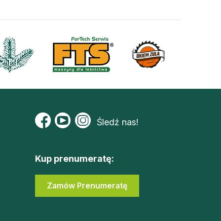
Śledź nas!
Kup prenumeratę:
Zamów Prenumeratę
Zaloguj