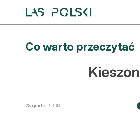
Przejdź
Przejdź
do
do
nawigacji
treści
A
Co warto przeczytać
A
S
Kieszon
A
D
L
28 grudnia 2006
Z
E