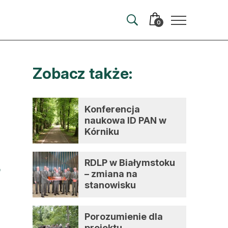
0
Zobacz także:
merata
ma
Konferencja
naukowa ID PAN w
 autorem
Kórniku
wum
RDLP w Białymstoku
t
– zmiana na
stanowisku
dyrektora
Porozumienie dla
projektu