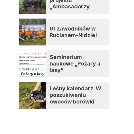
„Ambasadorzy
zmian”
61 zawodników w
Rucianem-Nidzie!
Seminarium
naukowe „Pożary a
lasy”
Leśny kalendarz. W
poszukiwaniu
owoców borówki
czernicy