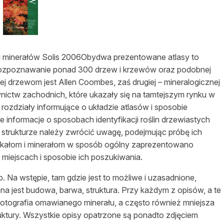
asy prywatne
 i minerałów Solis 2006Obydwa prezentowane atlasy to
rozpoznawanie ponad 300 drzew i krzewów oraz podobnej
ej drzewom jest Allen Coombes, zaś drugiej – mineralogicznej
wnictw zachodnich, które ukazały się na tamtejszym rynku w
rozdziały informujące o układzie atlasów i sposobie
e informacje o sposobach identyfikacji roślin drzewiastych
 i strukturze należy zwrócić uwagę, podejmując próbę ich
skałom i minerałom w sposób ogólny zaprezentowano
miejscach i sposobie ich poszukiwania.
 Na wstępie, tam gdzie jest to możliwe i uzasadnione,
na jest budowa, barwa, struktura. Przy każdym z opisów, a te
 fotografia omawianego minerału, a często również mniejsza
ruktury. Wszystkie opisy opatrzone są ponadto zdjęciem