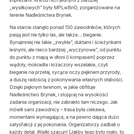
Reklama
„wysiłkowych” były MPLwBnO, zorganizowane na
terenie Nadleśnictwa Brynek.
Zostań autorem
Na starcie stanęło ponad 150 zawodników, których
Archiwum
pasją jest nie tylko las, ale także… bieganie.
Bynajmniej nie takie „zwykłe”, duktami i ścieżynkami
Kontakt
leśnymi, ale nieco bardziej „wyczynowe”, od punktu
do punktu z mapą w dłoni (i kompasem) poprzez
wądoły, mokradła i krzaczory wszelakie, czyli
bieganie na przełaj, sycące oczy pięknem przyrody,
a duszę radością z pokonywania własnych słabości.
Dzięki pięknym terenom, w jakie obfituje
Nadleśnictwo Brynek, i stojącej na wysokości
zadania organizacji, nie zabrakło tam niczego. Jak
mówili sami zawodnicy – trasa była ciekawa,
momentami wymagająca, a na pewno dająca dużo
satysfakcji z jej pokonania. Organizatorzy zadbali o
każdy detal. Wielki szacun! (Jakby tego było mało, to