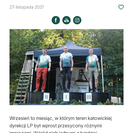
Strefa eksperta
27 listopada 2021
Auto do lasu
Dla drwala
Leśnik na zakupach
Z zagranicy
Edukacja
Lasy prywatne
O nas
100 lat „Lasu Polskiego”
Wrzesień to miesiąc, w którym teren katowickiej
dyrekcji LP był wprost przesycony różnymi
Prenumerata
imprezami. Wśród nich jednymi z bardziej