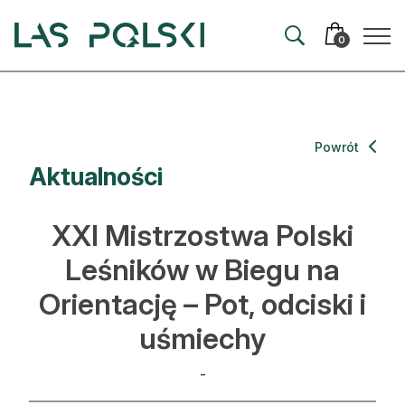
Przejdź
Przejdź
do
do
0
nawigacji
treści
Aktualności
Powrót
Aktualności
Artykuły
Hodowla lasu
XXI Mistrzostwa Polski
Ochrona lasu
Leśników w Biegu na
Orientację – Pot, odciski i
Nowe technologie
uśmiechy
Prawo
-
Kultura i historia