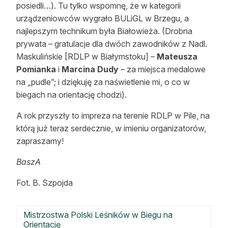
posiedli…). Tu tylko wspomnę, że w kategorii
urządzeniowców wygrało BULiGL w Brzegu, a
najlepszym technikum była Białowieża. (Drobna
prywata – gratulacje dla dwóch zawodników z Nadl.
Maskulińskie [RDLP w Białymstoku] –
Mateusza
Pomianka
i
Marcina Dudy
– za miejsca medalowe
na „pudle”; i dziękuję za naświetlenie mi, o co w
biegach na orientację chodzi).
A rok przyszły to impreza na terenie RDLP w Pile, na
którą już teraz serdecznie, w imieniu organizatorów,
zapraszamy!
BaszA
Fot. B. Szpojda
Mistrzostwa Polski Leśników w Biegu na
Orientację