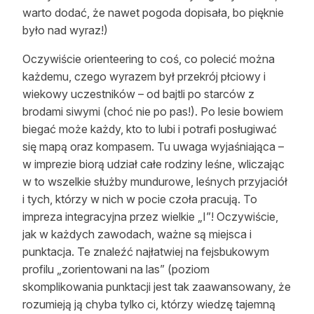
warto dodać, że nawet pogoda dopisała, bo pięknie
było nad wyraz!)
Oczywiście orienteering to coś, co polecić można
każdemu, czego wyrazem był przekrój płciowy i
wiekowy uczestników – od bajtli po starców z
brodami siwymi (choć nie po pas!). Po lesie bowiem
biegać może każdy, kto to lubi i potrafi posługiwać
się mapą oraz kompasem. Tu uwaga wyjaśniająca –
w imprezie biorą udział całe rodziny leśne, wliczając
w to wszelkie służby mundurowe, leśnych przyjaciół
i tych, którzy w nich w pocie czoła pracują. To
impreza integracyjna przez wielkie „I”! Oczywiście,
jak w każdych zawodach, ważne są miejsca i
punktacja. Te znaleźć najłatwiej na fejsbukowym
profilu „zorientowani na las” (poziom
skomplikowania punktacji jest tak zaawansowany, że
rozumieją ją chyba tylko ci, którzy wiedzę tajemną