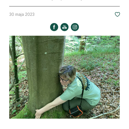
Strefa eksperta
30 maja 2023
Auto do lasu
Dla drwala
Leśnik na zakupach
Z zagranicy
Edukacja
Lasy prywatne
O nas
100 lat „Lasu Polskiego”
Prenumerata