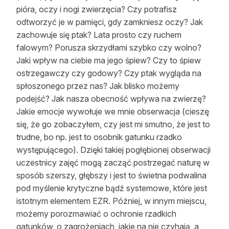
pióra, oczy i nogi zwierzęcia? Czy potrafisz
odtworzyć je w pamięci, gdy zamkniesz oczy? Jak
zachowuje się ptak? Lata prosto czy ruchem
falowym? Porusza skrzydłami szybko czy wolno?
Jaki wpływ na ciebie ma jego śpiew? Czy to śpiew
ostrzegawczy czy godowy? Czy ptak wygląda na
spłoszonego przez nas? Jak blisko możemy
podejść? Jak nasza obecność wpływa na zwierzę?
Jakie emocje wywołuje we mnie obserwacja (cieszę
się, że go zobaczyłem, czy jest mi smutno, że jest to
trudne, bo np. jest to osobnik gatunku rzadko
występującego). Dzięki takiej pogłębionej obserwacji
uczestnicy zajęć mogą zacząć postrzegać naturę w
sposób szerszy, głębszy i jest to świetna podwalina
pod myślenie krytyczne bądź systemowe, które jest
istotnym elementem EZR. Później, w innym miejscu,
możemy porozmawiać o ochronie rzadkich
gatunków, o zagrożeniach, jakie na nie czyhają, a