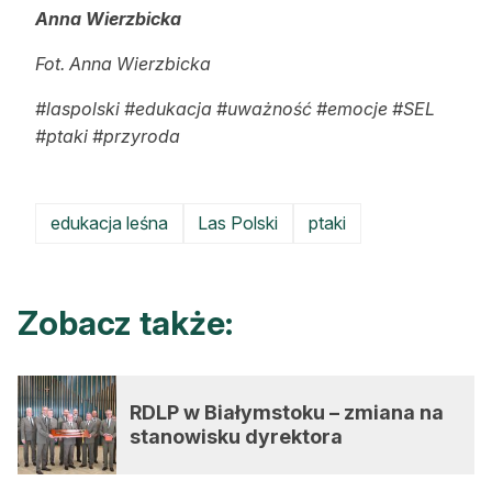
Anna Wierzbicka
Fot. Anna Wierzbicka
#laspolski #edukacja #uważność #emocje #SEL
#ptaki #przyroda
edukacja leśna
Las Polski
ptaki
Zobacz także:
RDLP w Białymstoku – zmiana na
stanowisku dyrektora