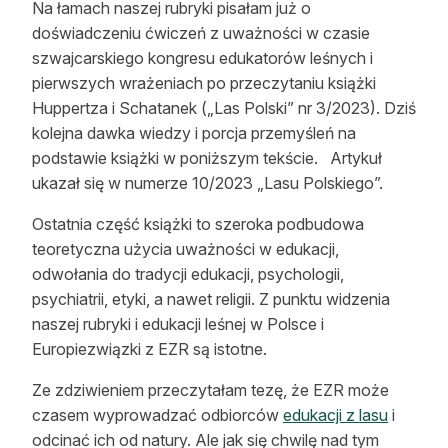
Na łamach naszej rubryki pisałam już o
Reklama
doświadczeniu ćwiczeń z uważności w czasie
szwajcarskiego kongresu edukatorów leśnych i
Zostań autorem
pierwszych wrażeniach po przeczytaniu książki
Huppertza i Schatanek („Las Polski” nr 3/2023). Dziś
Archiwum
kolejna dawka wiedzy i porcja przemyśleń na
Kontakt
podstawie książki w poniższym tekście. Artykuł
ukazał się w numerze 10/2023 „Lasu Polskiego”.
Ostatnia część książki to szeroka podbudowa
teoretyczna użycia uważności w edukacji,
odwołania do tradycji edukacji, psychologii,
psychiatrii, etyki, a nawet religii. Z punktu widzenia
naszej rubryki i edukacji leśnej w Polsce i
Europiezwiązki z EZR są istotne.
Ze zdziwieniem przeczytałam tezę, że EZR może
czasem wyprowadzać odbiorców
edukacji z lasu
i
odcinać ich od natury. Ale jak się chwilę nad tym