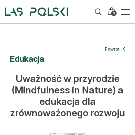
Przejdź
Przejdź
do
do
0
nawigacji
treści
Aktualności
Powrót
Edukacja
Artykuły
Hodowla lasu
Uważność w przyrodzie
Ochrona lasu
(Mindfulness in Nature) a
edukacja dla
Nowe technologie
zrównoważonego rozwoju
Prawo
-
Kultura i historia
Artykuł sponsorowany