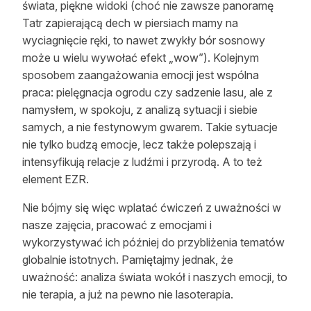
świata, piękne widoki (choć nie zawsze panoramę
Tatr zapierającą dech w piersiach mamy na
wyciagnięcie ręki, to nawet zwykły bór sosnowy
może u wielu wywołać efekt „wow”). Kolejnym
sposobem zaangażowania emocji jest wspólna
praca: pielęgnacja ogrodu czy sadzenie lasu, ale z
namysłem, w spokoju, z analizą sytuacji i siebie
samych, a nie festynowym gwarem. Takie sytuacje
nie tylko budzą emocje, lecz także polepszają i
intensyfikują relacje z ludźmi i przyrodą. A to też
element EZR.
Nie bójmy się więc wplatać ćwiczeń z uważności w
nasze zajęcia, pracować z emocjami i
wykorzystywać ich później do przybliżenia tematów
globalnie istotnych. Pamiętajmy jednak, że
uważność: analiza świata wokół i naszych emocji, to
nie terapia, a już na pewno nie lasoterapia.