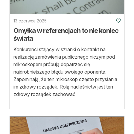
Strefa eksperta
Auto do lasu
13 czerwca 2025
Omyłka w referencjach to nie koniec
Dla drwala
świata
Leśnik na zakupach
Konkurenci stający w szranki o kontrakt na
realizację zamówienia publicznego niczym pod
Z zagranicy
mikroskopem próbują dopatrzeć się
Edukacja
najdrobniejszego błędu swojego oponenta.
Zapominają, że ten mikroskop często przysłania
Lasy prywatne
im zdrowy rozsądek. Rolą nadleśnictw jest ten
zdrowy rozsądek zachować.
O nas
100 lat „Lasu Polskiego”
Prenumerata