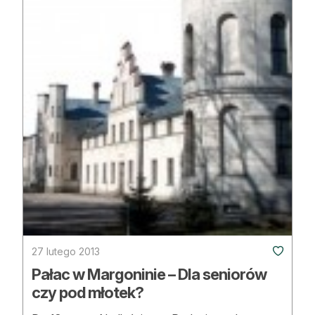
Strefa eksperta
Auto do lasu
Dla drwala
Leśnik na zakupach
Z zagranicy
Edukacja
Lasy prywatne
O nas
27 lutego 2013
100 lat „Lasu Polskiego”
Pałac w Margoninie – Dla seniorów
czy pod młotek?
Prenumerata