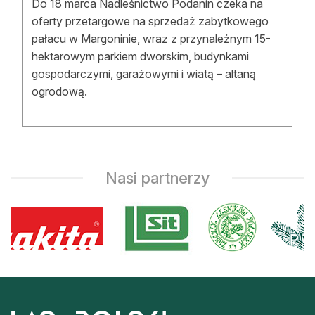
Do 18 marca Nadleśnictwo Podanin czeka na
Reklama
oferty przetargowe na sprzedaż zabytkowego
pałacu w Margoninie, wraz z przynależnym 15-
Zostań autorem
hektarowym parkiem dworskim, budynkami
gospodarczymi, garażowymi i wiatą – altaną
Archiwum
ogrodową.
Kontakt
Nasi partnerzy