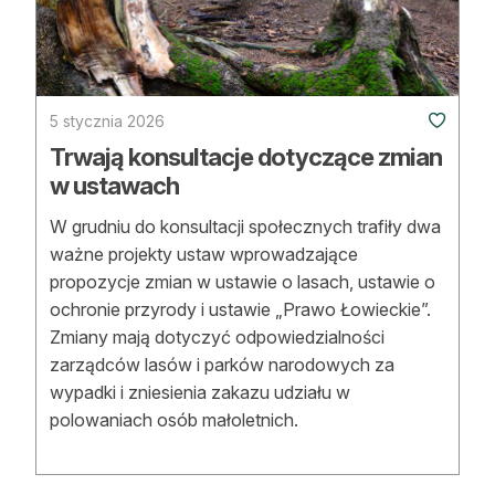
Strefa eksperta
Auto do lasu
Dla drwala
5 stycznia 2026
Trwają konsultacje dotyczące zmian
Leśnik na zakupach
w ustawach
Z zagranicy
W grudniu do konsultacji społecznych trafiły dwa
ważne projekty ustaw wprowadzające
Edukacja
propozycje zmian w ustawie o lasach, ustawie o
ochronie przyrody i ustawie „Prawo Łowieckie”.
Lasy prywatne
Zmiany mają dotyczyć odpowiedzialności
zarządców lasów i parków narodowych za
O nas
wypadki i zniesienia zakazu udziału w
polowaniach osób małoletnich.
100 lat „Lasu Polskiego”
Prenumerata