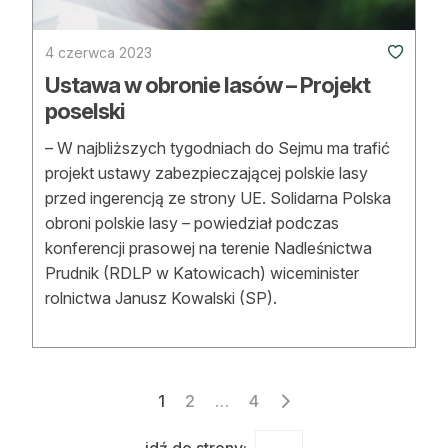
4 czerwca 2023
Ustawa w obronie lasów – Projekt
poselski
– W najbliższych tygodniach do Sejmu ma tra­fić
projekt ustawy zabezpieczającej polskie lasy
przed ingerencją ze strony UE. Solidarna Pol­ska
obroni polskie lasy – powiedział podczas
konferencji prasowej na terenie Nadleśnictwa
Prudnik (RDLP w Katowicach) wiceminister
rolnictwa Janusz Kowalski (SP).
Stronicowanie
1
2
…
4
wpisów