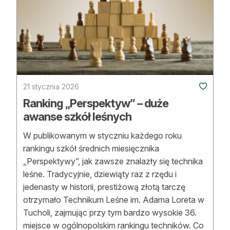
Reklama
Zostań autorem
Archiwum
Kontakt
21 stycznia 2026
Ranking „Perspektyw” – duże
awanse szkół leśnych
W publikowanym w styczniu każdego roku
rankingu szkół średnich miesięcznika
„Perspektywy”, jak zawsze znalazły się technika
leśne. Tradycyjnie, dziewiąty raz z rzędu i
jedenasty w historii, prestiżową złotą tarczę
otrzymało Technikum Leśne im. Adama Loreta w
Tucholi, zajmując przy tym bardzo wysokie 36.
miejsce w ogólnopolskim rankingu techników. Co