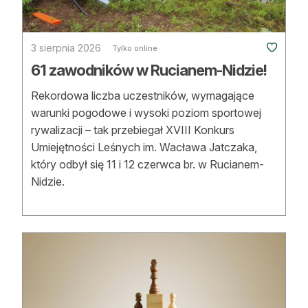
Strefa eksperta
Auto do lasu
3 sierpnia 2026
Tylko online
61 zawodników w Rucianem-Nidzie!
Dla drwala
Rekordowa liczba uczestników, wymagające
Leśnik na zakupach
warunki pogodowe i wysoki poziom sportowej
rywalizacji – tak przebiegał XVIII Konkurs
Z zagranicy
Umiejętności Leśnych im. Wacława Jatczaka,
Edukacja
który odbył się 11 i 12 czerwca br. w Rucianem-
Nidzie.
Lasy prywatne
O nas
100 lat „Lasu Polskiego”
Prenumerata