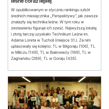
leśne coraz lepiej
W opublikowanym w styczniu rankingu szkół
średnich miesięcznika „Perspektywy”, jak zawsze
znalazły się technika leśne. W tym roku w
zestawieniu figuruje ich sześć. Najwyższą lokatę
i złotą tarczę uzyskało Technikum Leśne im.
Adama Loreta w Tucholi (miejsce 31.). Za nim
uplasowały się kolejno: TL w Biłgoraju (106), TL
w Miliczu (149), TL w Białowieży (169), TL w
Zagnańsku (289), TL w Goraju (435).