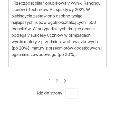
„Rzeczpospolita” opublikowały wyniki Rankingu
Liceów i Techników Perspektywy 2021. W
plebiscycie zestawiono osobno tysiąc
najlepszych liceów ogólnokształcących i 500
techników. W przypadku tych drugich ocenie
podlegały sukcesy uczniów w olimpiadach,
wyniki matury z przedmiotów obowiązkowych
(po 20%), matury z przedmiotów dodatkowych i
egzaminu zawodowego (po 30%).
Stronicowanie
1
2
wpisów
idź do strony: