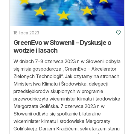
Strefa eksperta
Auto do lasu
Dla drwala
18 lipca 2023
GreenEvo w Słowenii – Dyskusje o
Leśnik na zakupach
wodzie i lasach
Z zagranicy
W dniach 7–8 czerwca 2023 r. w Słowenii odbyła
się misja gospodarcza „GreenEvo – Akcelerator
Edukacja
Zielonych Technologii”. Jak czytamy na stronach
Ministerstwa Klimatu i Środowiska, delegacji
Lasy prywatne
przedsiębiorców skupionych w programie
przewodniczyła wiceminister klimatu i środowiska
O nas
Małgorzata Golińska. 7 czerwca 2023 r. w
Słowenii odbyło się spotkanie bilateralne
100 lat „Lasu Polskiego”
wiceminister klimatu i środowiska Małgorzaty
Prenumerata
Golińskiej z Darijem Krajčičem, sekretarzem stanu