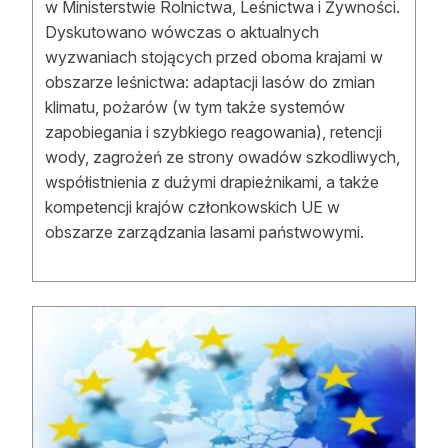
w Ministerstwie Rolnictwa, Leśnictwa i Żywności.
Reklama
Dyskutowano wówczas o aktualnych
wyzwaniach stojących przed oboma krajami w
Zostań autorem
obszarze leśnictwa: adaptacji lasów do zmian
klimatu, pożarów (w tym także systemów
Archiwum
zapobiegania i szybkiego reagowania), retencji
Kontakt
wody, zagrożeń ze strony owadów szkodliwych,
współistnienia z dużymi drapieżnikami, a także
kompetencji krajów członkowskich UE w
obszarze zarządzania lasami państwowymi.