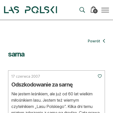
Przejdź
Przejdź
do
do
0
nawigacji
treści
Aktualności
Powrót
Artykuły
sarna
Hodowla lasu
Ochrona lasu
17 czerwca 2007
Nowe technologie
Odszkodowanie za sarnę
Nie jestem leśnikiem, ale już od 60 lat wielkim
Prawo
miłośnikiem lasu. Jestem też wiernym
Kultura i historia
czytelnikiem „Lasu Polskiego”. Kilka dni temu
miałem zderzenie z sarną na drodze. Cała prawa