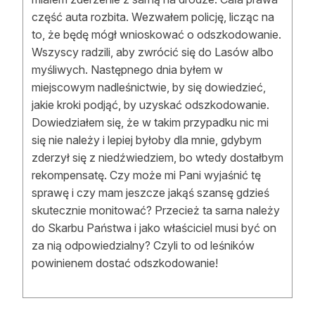
Strefa eksperta
część auta rozbita. Wezwałem policję, licząc na
to, że będę mógł wnioskować o odszkodowanie.
Auto do lasu
Wszyscy radzili, aby zwrócić się do Lasów albo
myśliwych. Następnego dnia byłem w
Dla drwala
miejscowym nadleśnictwie, by się dowiedzieć,
Leśnik na zakupach
jakie kroki podjąć, by uzyskać odszkodowanie.
Dowiedziałem się, że w takim przypadku nic mi
Z zagranicy
się nie należy i lepiej byłoby dla mnie, gdybym
zderzył się z niedźwiedziem, bo wtedy dostałbym
Edukacja
rekompensatę. Czy może mi Pani wyjaśnić tę
sprawę i czy mam jeszcze jakąś szansę gdzieś
Lasy prywatne
skutecznie monitować? Przecież ta sarna należy
do Skarbu Państwa i jako właściciel musi być on
O nas
za nią odpowiedzialny? Czyli to od leśników
powinienem dostać odszkodowanie!
100 lat „Lasu Polskiego”
Prenumerata