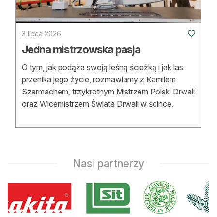
Strefa eksperta
Auto do lasu
3 lipca 2026
Jedna mistrzowska pasja
Dla drwala
O tym, jak podąża swoją leśną ścieżką i jak las
Leśnik na zakupach
przenika jego życie, rozmawiamy z Kamilem
Szarmachem, trzykrotnym Mistrzem Polski Drwali
Z zagranicy
oraz Wicemistrzem Świata Drwali w ścince.
Edukacja
Lasy prywatne
Nasi partnerzy
O nas
100 lat „Lasu Polskiego”
Prenumerata