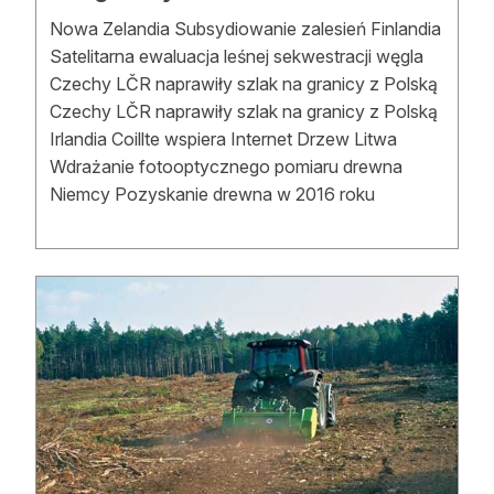
Reklama
Nowa Zelandia Subsydiowanie zalesień Finlandia
Satelitarna ewaluacja leśnej sekwestracji węgla
Zostań autorem
Czechy LČR naprawiły szlak na granicy z Polską
Czechy LČR naprawiły szlak na granicy z Polską
Archiwum
Irlandia Coillte wspiera Internet Drzew Litwa
Wdrażanie fotooptycznego pomiaru drewna
Kontakt
Niemcy Pozyskanie drewna w 2016 roku